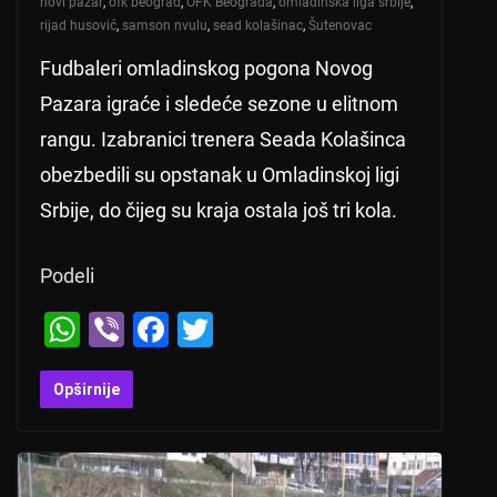
novi pazar
,
ofk beograd
,
OFK Beograda
,
omladinska liga srbije
,
rijad husović
,
samson nvulu
,
sead kolašinac
,
Šutenovac
Fudbaleri omladinskog pogona Novog
Pazara igraće i sledeće sezone u elitnom
rangu. Izabranici trenera Seada Kolašinca
obezbedili su opstanak u Omladinskoj ligi
Srbije, do čijeg su kraja ostala još tri kola.
Podeli
W
Vi
F
T
h
b
a
wi
at
er
c
tt
Opširnije
s
e
er
A
b