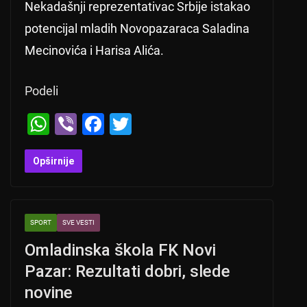
Nekadašnji reprezentativac Srbije istakao
potencijal mladih Novopazaraca Saladina
Mecinovića i Harisa Alića.
Podeli
W
Vi
F
T
h
b
a
wi
at
er
c
tt
Opširnije
s
e
er
A
b
SPORT
SVE VESTI
p
o
Omladinska škola FK Novi
p
o
Pazar: Rezultati dobri, slede
k
novine