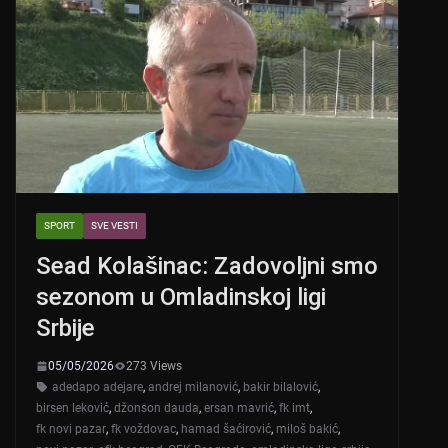
SPORT
SVE VESTI
Sead Kolašinac: Zadovoljni smo
sezonom u Omladinskoj ligi
Srbije
05/05/2026
273 Views
adedapo adejare
,
andrej milanović
,
bakir bilalović
,
birsen leković
,
džonson dauda
,
ersan mavrić
,
fk imt
,
fk novi pazar
,
fk voždovac
,
hamad šaćirović
,
miloš bakić
,