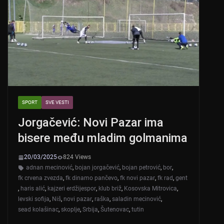
p
o
p
o
k
SPORT
SVE VESTI
Jorgačević: Novi Pazar ima
bisere među mladim golmanima
20/03/2025
824 Views
adnan mecinović
,
bojan jorgačević
,
bojan petrović
,
bor
,
fk crvena zvezda
,
fk dinamo pančevo
,
fk novi pazar
,
fk rad
,
gent
,
haris alić
,
kajzeri erdžijespor
,
klub briž
,
Kosovska Mitrovica
,
levski sofija
,
Niš
,
novi pazar
,
raška
,
saladin mecinović
,
sead kolašinac
,
skoplje
,
Srbija
,
Šutenovac
,
tutin