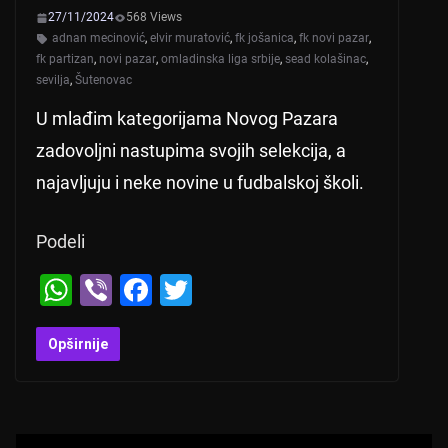
27/11/2024
568 Views
adnan mecinović
,
elvir muratović
,
fk jošanica
,
fk novi pazar
,
fk partizan
,
novi pazar
,
omladinska liga srbije
,
sead kolašinac
,
sevilja
,
Šutenovac
U mlađim kategorijama Novog Pazara
zadovoljni nastupima svojih selekcija, a
najavljuju i neke novine u fudbalskoj školi.
Podeli
W
Vi
F
T
h
b
a
wi
at
er
c
tt
Opširnije
s
e
er
A
b