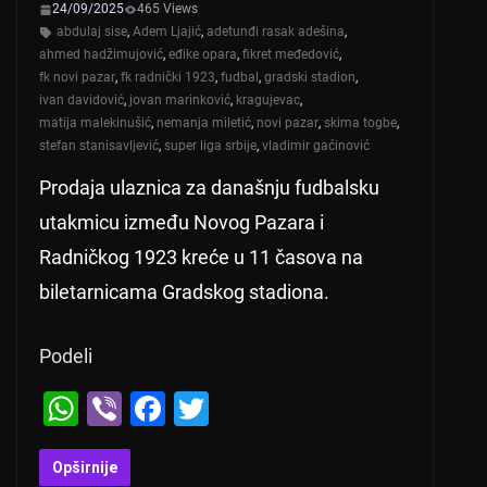
24/09/2025
465 Views
abdulaj sise
,
Adem Ljajić
,
adetunđi rasak adešina
,
ahmed hadžimujović
,
eđike opara
,
fikret međedović
,
fk novi pazar
,
fk radnički 1923
,
fudbal
,
gradski stadion
,
ivan davidović
,
jovan marinković
,
kragujevac
,
matija malekinušić
,
nemanja miletić
,
novi pazar
,
skima togbe
,
stefan stanisavljević
,
super liga srbije
,
vladimir gaćinović
Prodaja ulaznica za današnju fudbalsku
utakmicu između Novog Pazara i
Radničkog 1923 kreće u 11 časova na
biletarnicama Gradskog stadiona.
Podeli
W
Vi
F
T
h
b
a
wi
at
er
c
tt
Opširnije