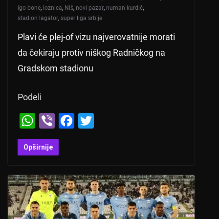
igo bone
,
loznica
,
Niš
,
novi pazar
,
numan kurdić
,
stadion lagator
,
super liga srbije
Plavi će plej-of vizu najverovatnije morati
da čekiraju protiv niškog Radničkog na
Gradskom stadionu
Podeli
W
Vi
F
T
h
b
a
wi
at
er
c
tt
Opširnije
s
e
er
A
b
p
o
p
o