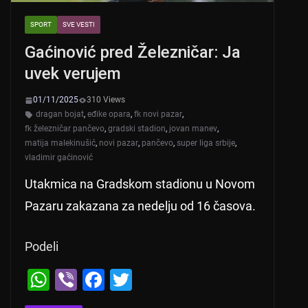
SPORT
SVE VESTI
Gaćinović pred Železničar: Ja
uvek verujem
01/11/2025
310 Views
dragan bojat
,
eđike opara
,
fk novi pazar
,
fk železničar pančevo
,
gradski stadion
,
jovan manev
,
matija malekinušić
,
novi pazar
,
pančevo
,
super liga srbije
,
vladimir gaćinović
Utakmica na Gradskom stadionu u Novom
Pazaru zakazana za nedelju od 16 časova.
Podeli
W
Vi
F
T
h
b
a
wi