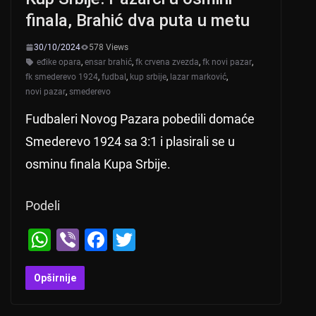
finala, Brahić dva puta u metu
30/10/2024
578 Views
eđike opara
,
ensar brahić
,
fk crvena zvezda
,
fk novi pazar
,
fk smederevo 1924
,
fudbal
,
kup srbije
,
lazar marković
,
novi pazar
,
smederevo
Fudbaleri Novog Pazara pobedili domaće
Smederevo 1924 sa 3:1 i plasirali se u
osminu finala Kupa Srbije.
Podeli
W
Vi
F
T
h
b
a
wi
at
er
c
tt
Opširnije
s
e
er