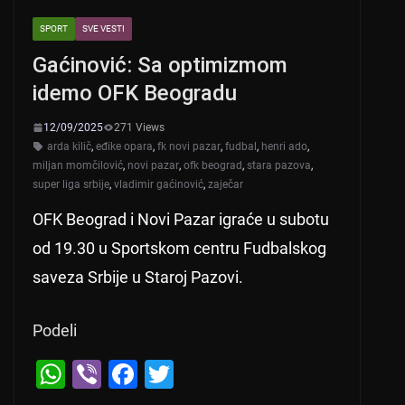
SPORT
SVE VESTI
Gaćinović: Sa optimizmom
idemo OFK Beogradu
12/09/2025
271 Views
arda kilič
,
eđike opara
,
fk novi pazar
,
fudbal
,
henri ado
,
miljan momčilović
,
novi pazar
,
ofk beograd
,
stara pazova
,
super liga srbije
,
vladimir gaćinović
,
zaječar
OFK Beograd i Novi Pazar igraće u subotu
od 19.30 u Sportskom centru Fudbalskog
saveza Srbije u Staroj Pazovi.
Podeli
W
Vi
F
T
h
b
a
wi