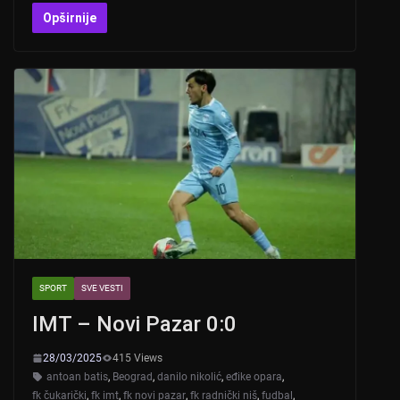
at
er
c
tt
Opširnije
s
e
er
A
b
p
o
p
o
k
SPORT
SVE VESTI
IMT – Novi Pazar 0:0
28/03/2025
415 Views
antoan batis
,
Beograd
,
danilo nikolić
,
eđike opara
,
fk čukarički
,
fk imt
,
fk novi pazar
,
fk radnički niš
,
fudbal
,