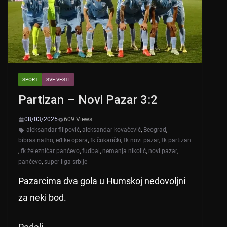
k
SPORT
SVE VESTI
Partizan – Novi Pazar 3:2
08/03/2025
609 Views
aleksandar filipović
,
aleksandar kovačević
,
Beograd
,
bibras natho
,
eđike opara
,
fk čukarički
,
fk novi pazar
,
fk partizan
,
fk železničar pančevo
,
fudbal
,
nemanja nikolić
,
novi pazar
,
pančevo
,
super liga srbije
Pazarcima dva gola u Humskoj nedovoljni
za neki bod.