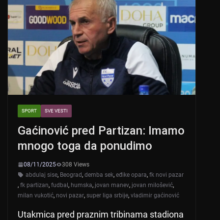
SPORT
SVE VESTI
Gaćinović pred Partizan: Imamo
mnogo toga da ponudimo
08/11/2025
308 Views
abdulaj sise
,
Beograd
,
demba sek
,
eđike opara
,
fk novi pazar
,
fk partizan
,
fudbal
,
humska
,
jovan manev
,
jovan milošević
,
milan vukotić
,
novi pazar
,
super liga srbije
,
vladimir gaćinović
Utakmica pred praznim tribinama stadiona