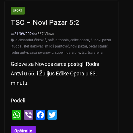
A
b
SPORT
p
o
TSC – Novi Pazar 5:2
p
o
k
21/09/2024
567 Views
aleksandar ćirković
,
bačka topola
,
eđike opara
,
fk novi pazar
,
fudbal
,
ifet đakovac
,
miloš pantović
,
novi pazar
,
petar stanić
,
rodni antvi
,
saša jovanović
,
super liga srbije
,
tsc
,
tsc arena
Golove za Novopazarce postigli Rodni
Antvi u 66. i Žulijus Eđike Opara u 83.
minutu.
Podeli
W
Vi
F
T
h
b
a
wi
Opširnije