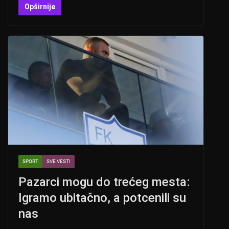
at
er
c
tt
Opširnije
s
e
er
A
b
p
o
p
o
k
SPORT
SVE VESTI
Pazarci mogu do trećeg mesta:
Igramo ubitačno, a potcenili su
nas