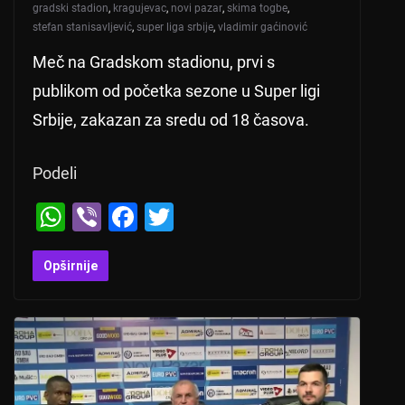
gradski stadion
,
kragujevac
,
novi pazar
,
skima togbe
,
stefan stanisavljević
,
super liga srbije
,
vladimir gaćinović
Meč na Gradskom stadionu, prvi s
publikom od početka sezone u Super ligi
Srbije, zakazan za sredu od 18 časova.
Podeli
W
Vi
F
T
h
b
a
wi
at
er
c
tt
Opširnije
s
e
er
A
b
p
o
p
o