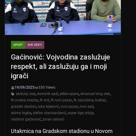
k
SPORT
SVE VESTI
Gaćinović: Vojvodina zaslužuje
respekt, ali zaslužuju ga i moji
igrači
19/09/2025
330 Views
abdulaj sise
,
dominik sadi
,
eđike opara
,
emanuel king sieh
,
fk crvena zvezda
,
fk imt
,
fk novi pazar
,
fk vojvodina
,
fudbal
,
gradski stadion
,
luka bijelović
,
novi pazar
,
novi sad
,
skima togbe
,
stefan stanisavljević
,
super liga srbije
,
vladimir gaćinović
,
zoran alilović
Utakmica na Gradskom stadionu u Novom