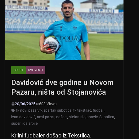
SPORT
SVE VESTI
Davidović dve godine u Novom
Pazaru, ništa od Stojanovića
20/06/2025
603 Views
fk novi pazar
,
fk spartak subotica
,
fk tekstilac
,
fudbal
,
ivan davidović
,
novi pazar
,
odžaci
,
stefan stojanović
,
Subotica
,
super liga srbije
Krilni fudbaler došao iz Tekstilca.