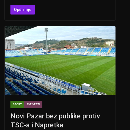
h
b
a
wi
at
er
c
tt
Opširnije
s
e
er
A
b
p
o
p
o
k
SPORT
SVE VESTI
Novi Pazar bez publike protiv
TSC-a i Napretka