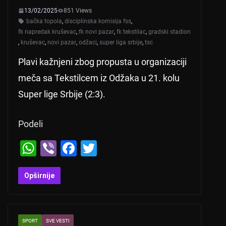
13/02/2025
851 Views
bačka topola
,
disciplinska komisija fss
,
fk napredak kruševac
,
fk novi pazar
,
fk tekstilac
,
gradski stadion
,
kruševac
,
novi pazar
,
odžaci
,
super liga srbije
,
tsc
Plavi kažnjeni zbog propusta u organizaciji
meča sa Tekstilcem iz Odžaka u 21. kolu
Super lige Srbije (2:3).
Podeli
W
Vi
F
T
h
b
a
wi
at
er
c
tt
Opširnije
s
e
er
A
b
SPORT
SVE VESTI