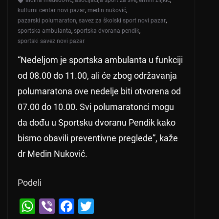
aldina međedović
,
asocijacija sport za sve
,
ermin ziljkić
,
kulturni centar novi pazar
,
medin nuković
,
pazarski polumaraton
,
savez za školski sport novi pazar
,
sportska ambulanta
,
sportska dvorana pendik
,
sportski savez novi pazar
“Nedeljom je sportska ambulanta u funkciji
od 08.00 do 11.00, ali će zbog održavanja
polumaratona ove nedelje biti otvorena od
07.00 do 10.00. Svi polumaratonci mogu
da dođu u Sportsku dvoranu Pendik kako
bismo obavili preventivne preglede”, kaže
dr Medin Nuković.
Podeli
W
Vi
F
T