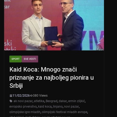
SPORT
SVE VESTI
Kaid Koca: Mnogo znači
priznanje za najboljeg pionira u
Srbiji
11/02/2026
380 Views
ak novi pazar
,
atletika
,
Beograd
,
dakar
,
ermin ziljkić
,
evropsko prvenstvo
,
kaid koca
,
linjano
,
novi pazar
,
olimpijske igre mladih
,
olimpijski festival mladih evrope
,