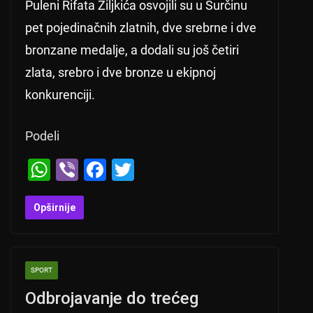
Puleni Rifata Ziljkića osvojili su u Surčinu
pet pojedinačnih zlatnih, dve srebrne i dve
bronzane medalje, a dodali su još četiri
zlata, srebro i dve bronze u ekipnoj
konkurenciji.
Podeli
W
Vi
F
T
h
b
a
wi
at
er
c
tt
Opširnije
s
e
er
A
b
SPORT
p
o
Odbrojavanje do trećeg
p
o