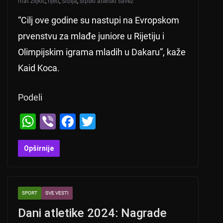
rifat ziljkić
,
rijeti
,
Srbija
,
srpski atletski savez
“Cilj ove godine su nastupi na Evropskom
prvenstvu za mlađe juniore u Rijetiju i
Olimpijskim igrama mladih u Dakaru”, kaže
Kaid Koca.
Podeli
W
Vi
F
T
h
b
a
wi
at
er
c
tt
Opširnije
s
e
er
A
b
SPORT
SVE VESTI
p
o
Dani atletike 2024: Nagrade
p
o