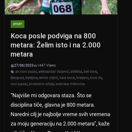
SPORT
Koca posle podviga na 800
metara: Želim isto i na 2.000
metara
27/06/2023
1447 Views
ak novi pazar
,
aleksandar stojević
,
atletika
,
beli kros
,
Beograd
,
bijeljina
,
ermin ziljkić
,
kaid koca
,
kraljevo
,
kros rts
,
novi pazar
,
prvenstvo srbije
,
sremska mitrovica
“Najviše mi odgovara staza. Što se
disciplina tiče, glavna je 800 metara.
Naredni cilj je najbolje vreme svih vremena
za moju generaciju na 2.000 metara”, kaže