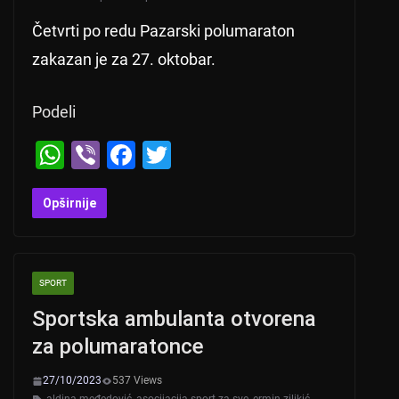
Četvrti po redu Pazarski polumaraton
zakazan je za 27. oktobar.
Podeli
W
Vi
F
T
h
b
a
wi
at
er
c
tt
Opširnije
s
e
er
A
b
SPORT
p
o
Sportska ambulanta otvorena
p
o
za polumaratonce
k
27/10/2023
537 Views