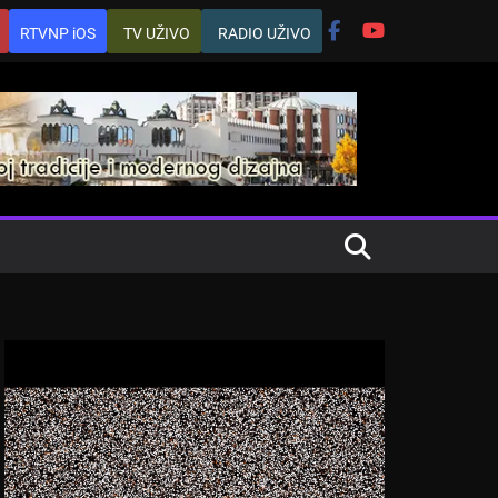
RTVNP iOS
TV UŽIVO
RADIO UŽIVO