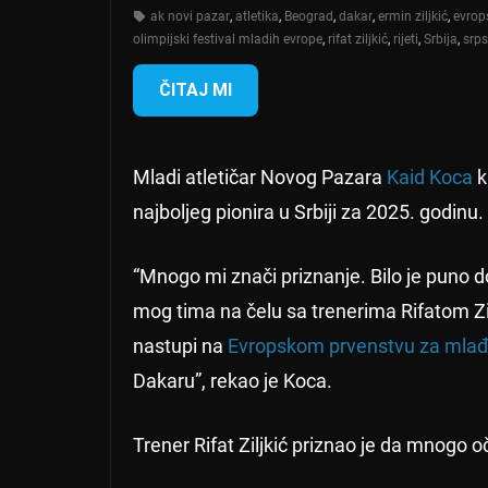
ak novi pazar
,
atletika
,
Beograd
,
dakar
,
ermin ziljkić
,
evrop
olimpijski festival mladih evrope
,
rifat ziljkić
,
rijeti
,
Srbija
,
srps
ČITAJ MI
Mladi atletičar Novog Pazara
Kaid Koca
k
najboljeg pionira u Srbiji za 2025. godinu.
“Mnogo mi znači priznanje. Bilo je puno do
mog tima na čelu sa trenerima Rifatom Zil
nastupi na
Evropskom prvenstvu za mlađe 
Dakaru”, rekao je Koca.
Trener Rifat Ziljkić priznao je da mnogo 