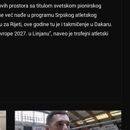
a ovih prostora sa titulom svetskom pionirskog
se već nađe u programu Srpskog atletskog
 Rijeti, ove godine tu je i takmičenje u Dakaru.
 Evrope 2027. u Linjanu”, naveo je trofejni atletski