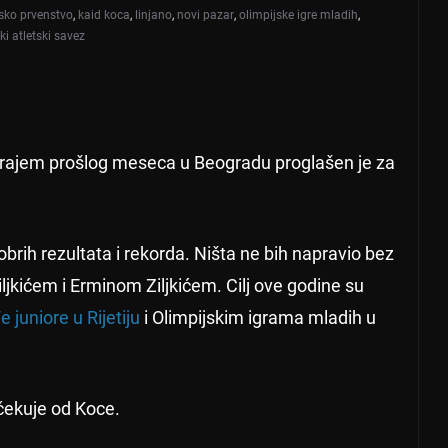
sko prvenstvo
,
kaid koca
,
linjano
,
novi pazar
,
olimpijske igre mladih
,
ki atletski savez
rajem prošlog meseca u Beogradu proglašen je za
brih rezultata i rekorda. Ništa ne bih napravio bez
jkićem i Erminom Ziljkićem. Cilj ove godine su
juniore u Rijetiju
i Olimpijskim igrama mladih u
očekuje od Koce.