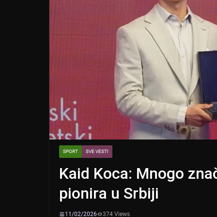
SPORT
SVE VESTI
Kaid Koca: Mnogo znači
pionira u Srbiji
11/02/2026
374 Views