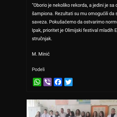
“Oborio je nekoliko rekorda, a jedini je s
šampiona. Rezultati su mu omogućili da 
saveza. Pokušaćemo da ostvarimo normu za
Ipak, prioritet je Olimijski festival mladih
stručnjak.
M. Minić
Podeli
W
Vi
F
T
h
b
a
wi
at
er
c
tt
s
e
er
A
b