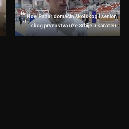
Ne
Novi Pazar domaćin školskog i senior
xt
skog prvenstva uže Srbije u karateu
→