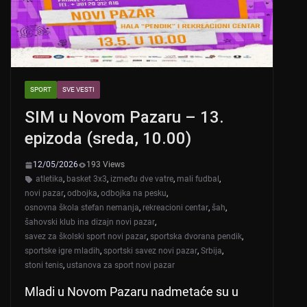
SPORT
SVE VESTI
SIM u Novom Pazaru – 13.
epizoda (sreda, 10.00)
12/05/2026
193 Views
atletika
,
basket 3x3
,
između dve vatre
,
mali fudbal
,
novi pazar
,
odbojka
,
odbojka na pesku
,
osnovna škola stefan nemanja
,
rekreacioni centar
,
šah
,
šahovski klub ina dizajn novi pazar
,
savez za školski sport novi pazar
,
sportska dvorana pendik
,
sportske igre mladih
,
sportski savez novi pazar
,
Srbija
,
stoni tenis
,
ustanova za sport novi pazar
Mladi u Novom Pazaru nadmetaće su u