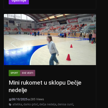
at
er
c
tt
Opširnije
s
e
er
A
b
p
o
p
o
k
SPORT
SVE VESTI
Mini rukomet u sklopu Dečje
nedelje
08/10/2025
285 Views
atletika
,
darko grbić
,
dečja nedelja
,
denisa curić
,