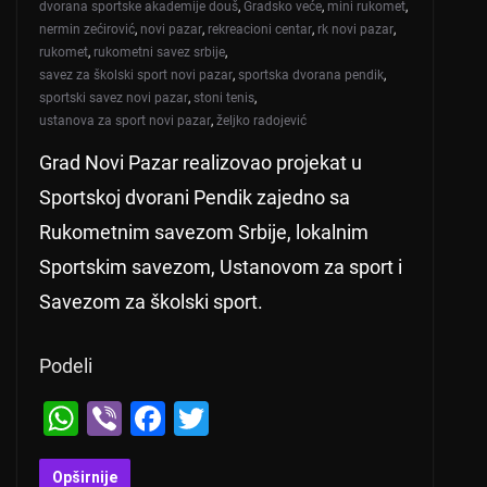
dvorana sportske akademije douš
,
Gradsko veće
,
mini rukomet
,
nermin zećirović
,
novi pazar
,
rekreacioni centar
,
rk novi pazar
,
rukomet
,
rukometni savez srbije
,
savez za školski sport novi pazar
,
sportska dvorana pendik
,
sportski savez novi pazar
,
stoni tenis
,
ustanova za sport novi pazar
,
željko radojević
Grad Novi Pazar realizovao projekat u
Sportskoj dvorani Pendik zajedno sa
Rukometnim savezom Srbije, lokalnim
Sportskim savezom, Ustanovom za sport i
Savezom za školski sport.
Podeli
W
Vi
F
T
h
b
a
wi
Opširnije