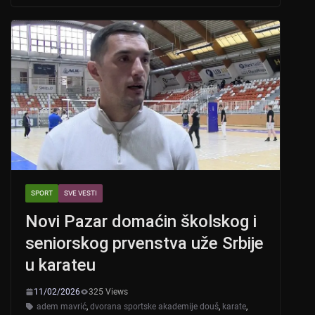
s
e
er
A
b
p
o
p
o
k
SPORT
SVE VESTI
Novi Pazar domaćin školskog i
seniorskog prvenstva uže Srbije
u karateu
11/02/2026
325 Views
adem mavrić
,
dvorana sportske akademije douš
,
karate
,