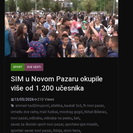
SPORT
SVE VESTI
SIM u Novom Pazaru okupile
više od 1.200 učesnika
13/05/2026
210 Views
ahmed hadžimujović
,
atletika
,
basket 3x3
,
fk novi pazar
,
između dve vatre
,
mali fudbal
,
miodrag gogić
,
Nihat Biševac
,
novi pazar
,
odbojka
,
odbojka na pesku
,
šah
,
savez za školski sport novi pazar
,
sportske igre mladih
,
sportski savez novi pazar
,
Srbija
,
stoni tenis
,