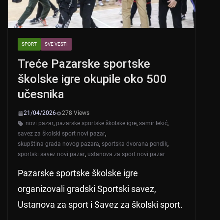
SPORT
SVE VESTI
Treće Pazarske sportske
školske igre okupile oko 500
učesnika
21/04/2026
278 Views
novi pazar
,
pazarske sportske školske igre
,
samir lekić
,
savez za školski sport novi pazar
,
skupština grada novog pazara
,
sportska dvorana pendik
,
sportski savez novi pazar
,
ustanova za sport novi pazar
Pazarske sportske školske igre
organizovali gradski Sportski savez,
Ustanova za sport i Savez za školski sport.