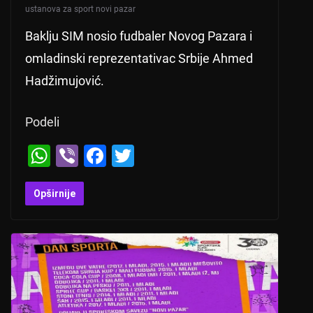
ustanova za sport novi pazar
Baklju SIM nosio fudbaler Novog Pazara i
omladinski reprezentativac Srbije Ahmed
Hadžimujović.
Podeli
W
Vi
F
T
h
b
a
wi
at
er
c
tt
Opširnije
s
e
er
A
b
p
o
p
o
k