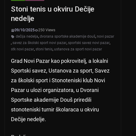
Stoni tenis u okviru Dečije
nedelje
09/10/2025
250 Views
dečija nedelja
,
dvorana sportske akademije douš
,
novi pazar
,
savez za školski sport novi pazar
,
sportski savez novi pazar
,
stk novi pazar
,
stoni tenis
,
ustanova za sport novi pazar
Grad Novi Pazar kao pokrovitelj, a lokalni
Sportski savez, Ustanova za sport, Savez
za školski sport i Stonoteniski klub Novi
Pazar u ulozi organizatora, u Dvorani
Sportske akademije Douš priredili
stonoteniski turnir školaraca u okviru
Dečije nedelje.