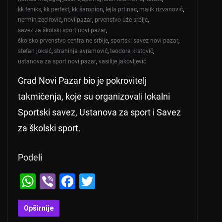
kk feniks
,
kk perfekt
,
kk šampion
,
lejla prtinac
,
malik rizvanović
,
nermin zećirović
,
novi pazar
,
prvenstvo uže srbije
,
savez za školski sport novi pazar
,
školsko prvenstvo centralne srbije
,
sportski savez novi pazar
,
stefan joksić
,
strahinja avramović
,
teodora krstović
,
ustanova za sport novi pazar
,
vasilije jakovljević
Grad Novi Pazar bio je pokrovitelj
takmičenja, koje su organizovali lokalni
Sportski savez, Ustanova za sport i Savez
za školski sport.
Podeli
W
Vi
F
T
h
b
a
wi
at
er
c
tt
Opširnije