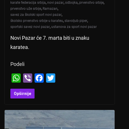
karate federacija srbija
,
novi pazar
,
odbojka
,
prvenstvo srbije
,
prvenstvo uže srbije
,
Ramazan
,
savez za školski sport novi pazar
,
školsko prvenstvo srbije u karateu
,
slavoljub piper
,
sportski savez novi pazar
,
ustanova za sport novi pazar
Novi Pazar će 7. marta biti u znaku
karatea.
Podeli
W
Vi
F
T
h
b
a
wi
at
er
c
tt
Opširnije
s
e
er
A
b
p
o