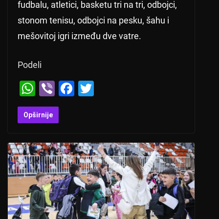
fudbalu, atletici, basketu tri na tri, odbojci,
stonom tenisu, odbojci na pesku, šahu i
mešovitoj igri između dve vatre.
Podeli
W
Vi
F
T
h
b
a
wi
at
er
c
tt
Opširnije
s
e
er
A
b
p
o
p
o
k