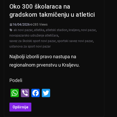
Oko 300 školaraca na
gradskom takmičenju u atletici
16/04/2026
285 Views
ak novi pazar
,
atletika
,
atletski stadion
,
kraljevo
,
novi pazar
,
novopazarsko udruženje atletičara
,
savez za školski sport novi pazar
,
sportski savez novi pazar
,
ustanova za sport novi pazar
Najbolji izborili pravo nastupa na
regionalnom prvenstvu u Kraljevu.
Podeli
W
Vi
F
T
h
b
a
wi
at
er
c
tt
Opširnije