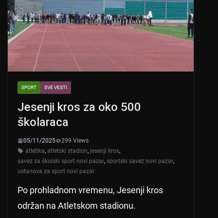
p
o
k
SPORT
SVE VESTI
Jesenji kros za oko 500
školaraca
05/11/2025
299 Views
atletika
,
atletski stadion
,
jesenji kros
,
savez za školski sport novi pazar
,
sportski savez novi pazar
,
ustanova za sport novi pazar
Po prohladnom vremenu, Jesenji kros
održan na Atletskom stadionu.