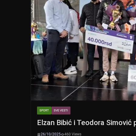
k
SPORT
SVE VESTI
Elzan Bibić i Teodora Simović
26/10/2025
460 Views