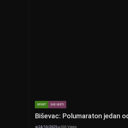
k
SPORT
SVE VESTI
Biševac: Polumaraton jedan od
24/10/2025
300 Views