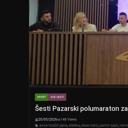
SPORT
SVE VESTI
Šesti Pazarski polumaraton za
20/05/2026
148 Views
amra hodžić jejna
,
atletika
,
elzan bibić
,
jasmin ljajić
,
nermi