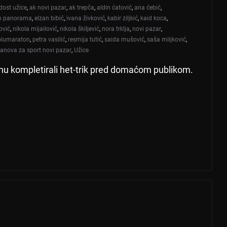
dost užice
,
ak novi pazar
,
ak trepča
,
aldin ćatović
,
ana ćebić
,
m panorama
,
elzan bibić
,
ivana živković
,
kabir ziljkić
,
kaid koca
,
ović
,
nikola mijailović
,
nikola škiljević
,
nora trklja
,
novi pazar
,
olumaraton
,
petra vasilić
,
resmija tutić
,
saida mušović
,
saša miljković
,
anova za sport novi pazar
,
Užice
nu kompletirali het-trik pred domaćom publikom.