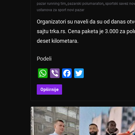
pazar running tim
,
pazarski polumaraton
,
sportski savez nov
ustanova za sport novi pazar
Organizatori su naveli da su od danas ot
sajtu trka.rs. Cena paketa je 3.000 za po
deset kilometara.
Podeli
W
Vi
F
T
h
b
a
wi
at
er
c
tt
Opširnije
s
e
er
A
b
p
o
p
o