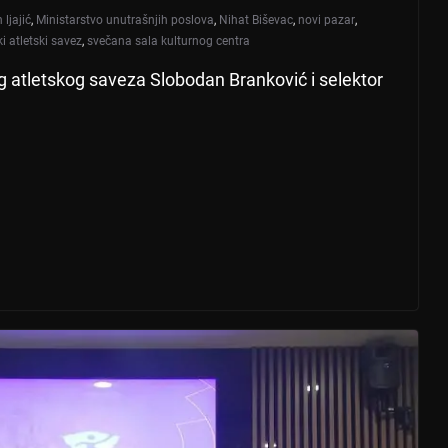
 ljajić
,
Ministarstvo unutrašnjih poslova
,
Nihat Biševac
,
novi pazar
,
i atletski savez
,
svečana sala kulturnog centra
og atletskog saveza Slobodan Branković i selektor