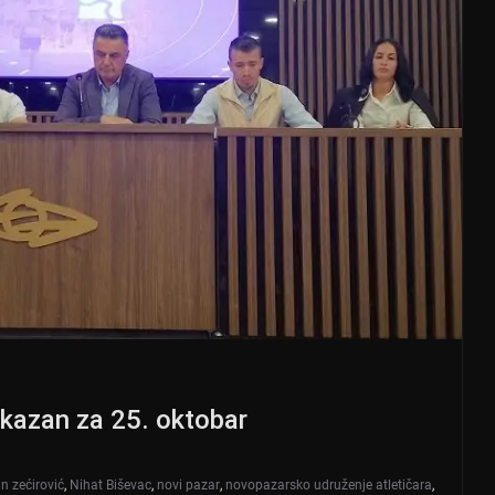
kazan za 25. oktobar
n zećirović
,
Nihat Biševac
,
novi pazar
,
novopazarsko udruženje atletičara
,