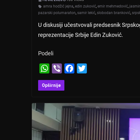
amra hodžić jejna
,
edin zuković
,
emir mehmedović
,
jasmin
pazarski polumaraton
,
samir lekić
,
slobodan branković
,
srpsk
U diskusiji učestvovali predsesnik Srpsk
reprezentacije Srbije Edin Zuković.
Podeli
W
Vi
F
T
h
b
a
wi
at
er
c
tt
Opširnije
s
e
er
A
b
p
o
p
o
k