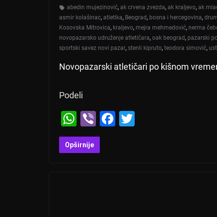
abedin mujezinović
,
ak crvena zvezda
,
ak kraljevo
,
ak mla
asmir kolašinac
,
atletika
,
Beograd
,
bosna i hercegovina
,
dru
Kosovska Mitrovica
,
kraljevo
,
mejra mehmedović
,
nerma čeb
novopazarsko udruženje atletičara
,
oak beograd
,
pazarski p
sportski savez novi pazar
,
stenli kipruto
,
teodora simović
,
ust
Novopazarski atletičari po kišnom vreme
Podeli
W
Vi
F
T
h
b
a
wi
at
er
c
tt
Opširnije
s
e
er
A
b
p
o
p
o