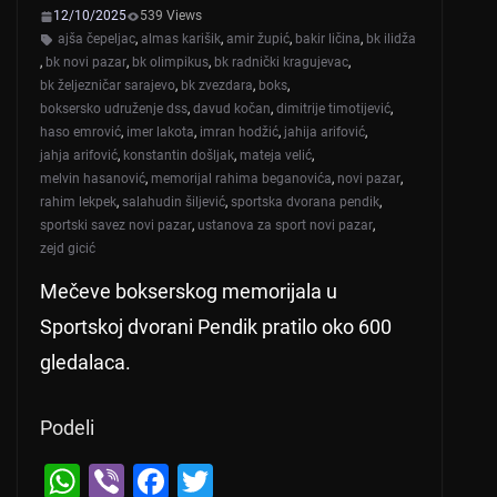
12/10/2025
539 Views
ajša čepeljac
,
almas karišik
,
amir župić
,
bakir ličina
,
bk ilidža
,
bk novi pazar
,
bk olimpikus
,
bk radnički kragujevac
,
bk željezničar sarajevo
,
bk zvezdara
,
boks
,
boksersko udruženje dss
,
davud kočan
,
dimitrije timotijević
,
haso emrović
,
imer lakota
,
imran hodžić
,
jahija arifović
,
jahja arifović
,
konstantin došljak
,
mateja velić
,
melvin hasanović
,
memorijal rahima beganovića
,
novi pazar
,
rahim lekpek
,
salahudin šiljević
,
sportska dvorana pendik
,
sportski savez novi pazar
,
ustanova za sport novi pazar
,
zejd gicić
Mečeve bokserskog memorijala u
Sportskoj dvorani Pendik pratilo oko 600
gledalaca.
Podeli
W
Vi
F
T