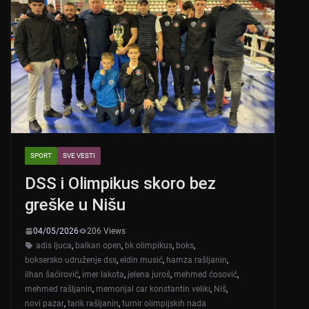
SPORT
SVE VESTI
DSS i Olimpikus skoro bez
greške u Nišu
04/05/2026
206 Views
adis ljuca
,
balkan open
,
bk olimpikus
,
boks
,
boksersko udruženje dss
,
eldin musić
,
hamza rašljanin
,
ilhan šaćirović
,
imer lakota
,
jelena juroš
,
mehmed ćosović
,
mehmed rašljanin
,
memorijal car konstantin veliki
,
Niš
,
novi pazar
,
tarik rašljanin
,
turnir olimpijskih nada