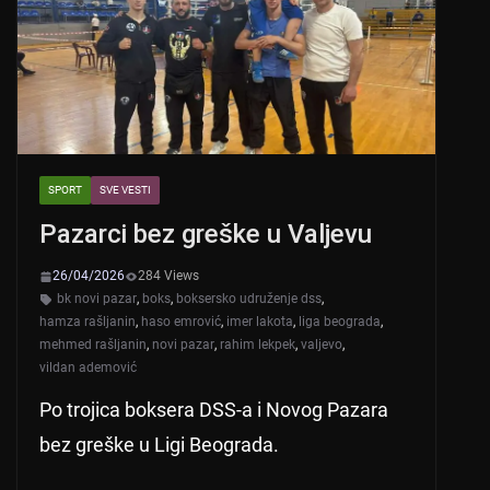
p
o
k
SPORT
SVE VESTI
Pazarci bez greške u Valjevu
26/04/2026
284 Views
bk novi pazar
,
boks
,
boksersko udruženje dss
,
hamza rašljanin
,
haso emrović
,
imer lakota
,
liga beograda
,
mehmed rašljanin
,
novi pazar
,
rahim lekpek
,
valjevo
,
vildan ademović
Po trojica boksera DSS-a i Novog Pazara
bez greške u Ligi Beograda.