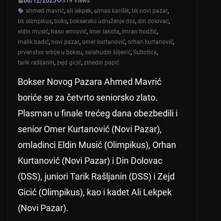
06/12/2025
319 Views
ahmed mavrić
,
ali lekpek
,
almas karišik
,
bk novi pazar
,
bk olimpikus
,
boks
,
boksersko udruženje dss
,
din dolovac
,
eldin musić
,
haso emrović
,
imer lakota
,
imran hodžić
,
malik badić
,
novi pazar
,
omer kurtanović
,
orhan kurtanović
,
prvenstvo srbije u boksu
,
salahudin šiljević
,
Subotica
,
tarik rašljanin
,
zejd gicić
,
zinedin papić
Bokser Novog Pazara Ahmed Mavrić
boriće se za četvrto seniorsko zlato.
Plasman u finale trećeg dana obezbedili i
senior Omer Kurtanović (Novi Pazar),
omladinci Eldin Musić (Olimpikus), Orhan
Kurtanović (Novi Pazar) i Din Dolovac
(DSS), juniori Tarik Rašljanin (DSS) i Zejd
Gicić (Olimpikus), kao i kadet Ali Lekpek
(Novi Pazar).