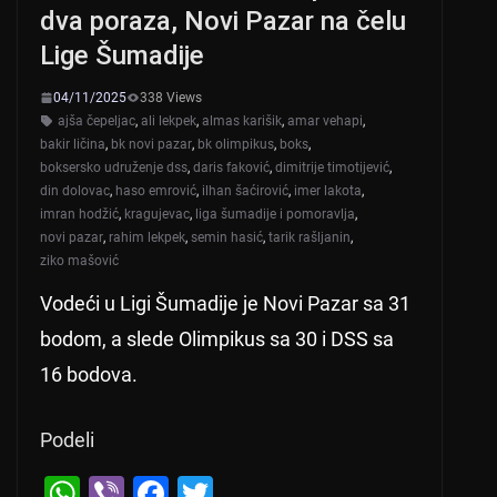
dva poraza, Novi Pazar na čelu
Lige Šumadije
04/11/2025
338 Views
ajša čepeljac
,
ali lekpek
,
almas karišik
,
amar vehapi
,
bakir ličina
,
bk novi pazar
,
bk olimpikus
,
boks
,
boksersko udruženje dss
,
daris faković
,
dimitrije timotijević
,
din dolovac
,
haso emrović
,
ilhan šaćirović
,
imer lakota
,
imran hodžić
,
kragujevac
,
liga šumadije i pomoravlja
,
novi pazar
,
rahim lekpek
,
semin hasić
,
tarik rašljanin
,
ziko mašović
Vodeći u Ligi Šumadije je Novi Pazar sa 31
bodom, a slede Olimpikus sa 30 i DSS sa
16 bodova.
Podeli
W
Vi
F
T