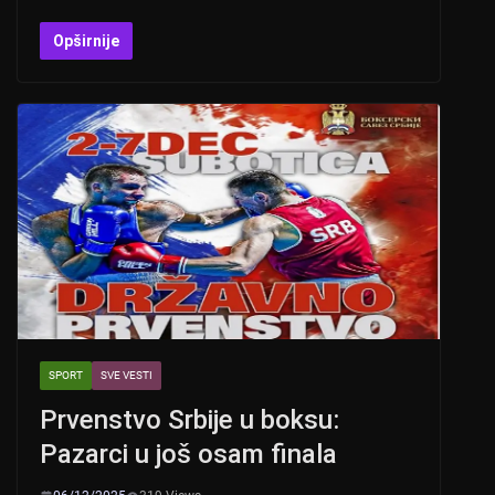
h
b
a
wi
at
er
c
tt
Opširnije
s
e
er
A
b
p
o
p
o
k
SPORT
SVE VESTI
Prvenstvo Srbije u boksu:
Pazarci u još osam finala