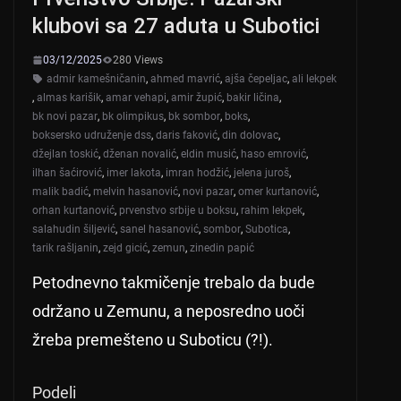
klubovi sa 27 aduta u Subotici
03/12/2025
280 Views
admir kamešničanin
,
ahmed mavrić
,
ajša čepeljac
,
ali lekpek
,
almas karišik
,
amar vehapi
,
amir župić
,
bakir ličina
,
bk novi pazar
,
bk olimpikus
,
bk sombor
,
boks
,
boksersko udruženje dss
,
daris faković
,
din dolovac
,
džejlan toskić
,
dženan novalić
,
eldin musić
,
haso emrović
,
ilhan šaćirović
,
imer lakota
,
imran hodžić
,
jelena juroš
,
malik badić
,
melvin hasanović
,
novi pazar
,
omer kurtanović
,
orhan kurtanović
,
prvenstvo srbije u boksu
,
rahim lekpek
,
salahudin šiljević
,
sanel hasanović
,
sombor
,
Subotica
,
tarik rašljanin
,
zejd gicić
,
zemun
,
zinedin papić
Petodnevno takmičenje trebalo da bude
održano u Zemunu, a neposredno uoči
žreba premešteno u Suboticu (?!).
Podeli