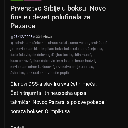
Prvenstvo Srbije u boksu: Novo
finale i devet polufinala za
Pazarce
05/12/2025
334 Views
admir kamešničanin
,
almas karišik
,
amar vehapi
,
amir župić
,
bk novi pazar
,
bk olimpikus
,
boks
,
boksersko udruženje dss
,
daris faković
,
din dolovac
,
džejlan toskić
,
eldin musić
,
haso emrović
,
ilhan šaćirović
,
imer lakota
,
imran hodžić
,
novi pazar
,
orhan kurtanović
,
prvenstvo srbije u boksu
,
Subotica
,
tarik rašljanin
,
zinedin papić
Članovi DSS-a slavili u sva četiri meča.
Četiri trijumfa i tri neuspeha upisali
takmičari Novog Pazara, a po dve pobede i
poraza bokseri Olimpikusa.