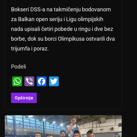
Bokseri DSS-a na takmičenju bodovanom
za Balkan open seriju i Ligu olimpijskih
nada upisali četiri pobede u ringu i dve bez
borbe, dok su borci Olimpikusa ostvarili dva
trijumfa i poraz.
Podeli
W
Vi
F
T
h
b
a
wi
at
er
c
tt
Opširnije
s
e
er
A
b
p
o