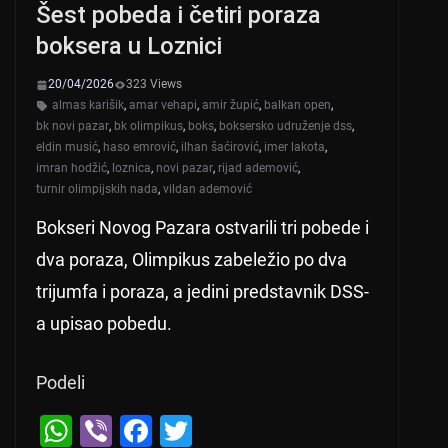
Šest pobeda i četiri poraza
boksera u Loznici
20/04/2026
323 Views
almas karišik
,
amar vehapi
,
amir župić
,
balkan open
,
bk novi pazar
,
bk olimpikus
,
boks
,
boksersko udruženje dss
,
eldin musić
,
haso emrović
,
ilhan šaćirović
,
imer lakota
,
imran hodžić
,
loznica
,
novi pazar
,
rijad ademović
,
turnir olimpijskih nada
,
vildan ademović
Bokseri Novog Pazara ostvarili tri pobede i
dva poraza, Olimpikus zabeležio po dva
trijumfa i poraza, a jedini predstavnik DSS-
a upisao pobedu.
Podeli
W
Vi
F
T