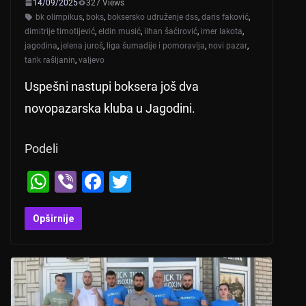
14/09/2025
327 Views
bk olimpikus
,
boks
,
boksersko udruženje dss
,
daris faković
,
dimitrije timotijević
,
eldin musić
,
ilhan šaćirović
,
imer lakota
,
jagodina
,
jelena juroš
,
liga šumadije i pomoravlja
,
novi pazar
,
tarik rašljanin
,
valjevo
Uspešni nastupi boksera još dva
novopazarska kluba u Jagodini.
Podeli
W
Vi
F
T
h
b
a
wi
at
er
c
tt
Opširnije
s
e
er
A
b
p
o