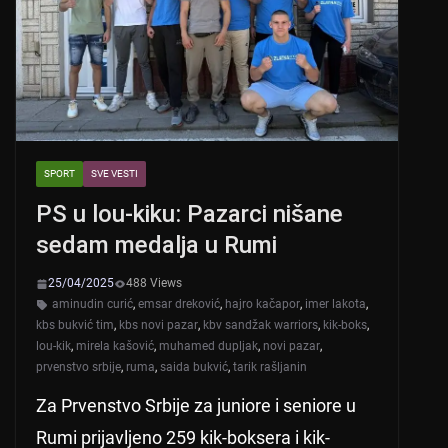
p
o
k
SPORT
SVE VESTI
PS u lou-kiku: Pazarci nišane
sedam medalja u Rumi
25/04/2025
488 Views
aminudin curić
,
emsar dreković
,
hajro kačapor
,
imer lakota
,
kbs bukvić tim
,
kbs novi pazar
,
kbv sandžak warriors
,
kik-boks
,
lou-kik
,
mirela kašović
,
muhamed dupljak
,
novi pazar
,
prvenstvo srbije
,
ruma
,
saida bukvić
,
tarik rašljanin
Za Prvenstvo Srbije za juniore i seniore u
Rumi prijavljeno 259 kik-boksera i kik-