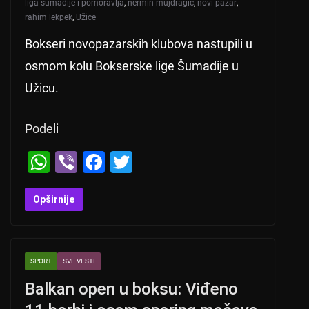
liga šumadije i pomoravlja
,
nermin mujdragić
,
novi pazar
,
rahim lekpek
,
Užice
Bokseri novopazarskih klubova nastupili u
osmom kolu Bokserske lige Šumadije u
Užicu.
Podeli
W
Vi
F
T
h
b
a
wi
at
er
c
tt
Opširnije
s
e
er
A
b
SPORT
SVE VESTI
p
o
Balkan open u boksu: Viđeno
p
o