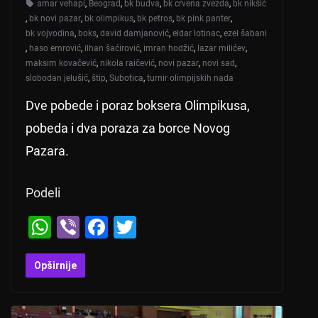
amar vehapi
,
Beograd
,
bk budva
,
bk crvena zvezda
,
bk nikšić
,
bk novi pazar
,
bk olimpikus
,
bk petros
,
bk pink panter
,
bk vojvodina
,
boks
,
david damjanović
,
eldar lotinac
,
ezel šabani
,
haso emrović
,
ilhan šaćirović
,
imran hodžić
,
lazar milićev
,
maksim kovačević
,
nikola raičević
,
novi pazar
,
novi sad
,
slobodan jelušić
,
štip
,
Subotica
,
turnir olimpijskih nada
Dve pobede i poraz boksera Olimpikusa,
pobeda i dva poraza za borce Novog
Pazara.
Podeli
W
Vi
F
T
h
b
a
wi
at
er
c
tt
Opširnije
s
e
er
A
b