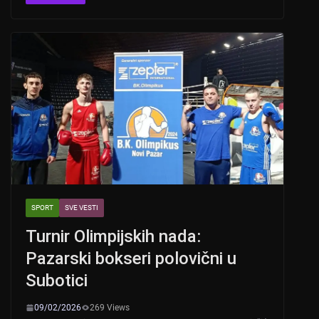
s
e
er
A
b
p
o
p
o
k
SPORT
SVE VESTI
Turnir Olimpijskih nada:
Pazarski bokseri polovični u
Subotici
09/02/2026
269 Views