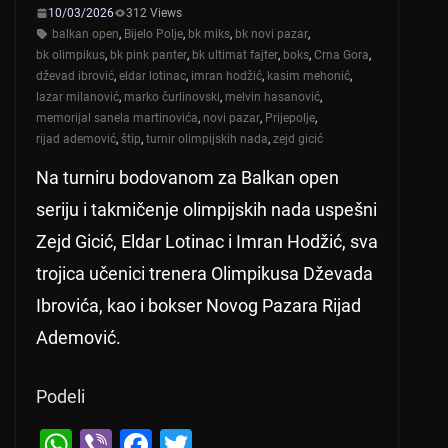
10/03/2026
312 Views
balkan open
,
Bijelo Polje
,
bk miks
,
bk novi pazar
,
bk olimpikus
,
bk pink panter
,
bk ultimat fajter
,
boks
,
Crna Gora
,
dževad ibrović
,
eldar lotinac
,
imran hodžić
,
kasim mehonić
,
lazar milanović
,
marko čurlinovski
,
melvin hasanović
,
memorijal sanela martinovića
,
novi pazar
,
Prijepolje
,
rijad ademović
,
štip
,
turnir olimpijskih nada
,
zejd gicić
Na turniru bodovanom za Balkan open
seriju i takmičenje olimpijskih nada uspešni
Zejd Gicić, Eldar Lotinac i Imran Hodžić, sva
trojica učenici trenera Olimpikusa Dževada
Ibrovića, kao i bokser Novog Pazara Rijad
Ademović.
Podeli
W
Vi
F
T