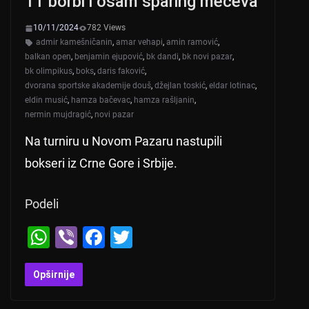
11 borbi i osam sparing mečeva
k
10/11/2024
782 Views
admir kamešničanin
,
amar vehapi
,
amin ramović
,
balkan open
,
benjamin ejupović
,
bk dandi
,
bk novi pazar
,
bk olimpikus
,
boks
,
daris faković
,
dvorana sportske akademije douš
,
džejlan toskić
,
eldar lotinac
,
eldin musić
,
hamza bačevac
,
hamza rašljanin
,
nermin mujdragić
,
novi pazar
Na turniru u Novom Pazaru nastupili
bokseri iz Crne Gore i Srbije.
Podeli
W
Vi
F
T
h
b
a
wi
at
er
c
tt
Opširnije
s
e
er