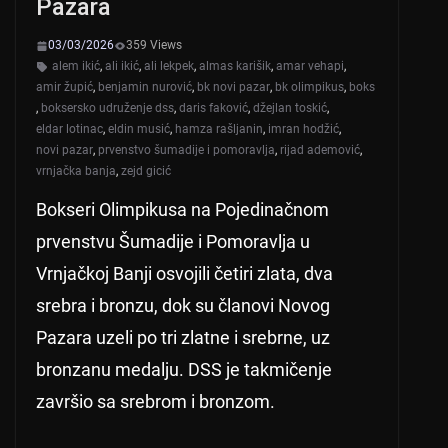
Pazara
03/03/2026
359 Views
alem ikić
,
ali ikić
,
ali lekpek
,
almas karišik
,
amar vehapi
,
amir župić
,
benjamin nurović
,
bk novi pazar
,
bk olimpikus
,
boks
,
boksersko udruženje dss
,
daris faković
,
džejlan toskić
,
eldar lotinac
,
eldin musić
,
hamza rašljanin
,
imran hodžić
,
novi pazar
,
prvenstvo šumadije i pomoravlja
,
rijad ademović
,
vrnjačka banja
,
zejd gicić
Bokseri Olimpikusa na Pojedinačnom
prvenstvu Šumadije i Pomoravlja u
Vrnjačkoj Banji osvojili četiri zlata, dva
srebra i bronzu, dok su članovi Novog
Pazara uzeli po tri zlatne i srebrne, uz
bronzanu medalju. DSS je takmičenje
završio sa srebrom i bronzom.