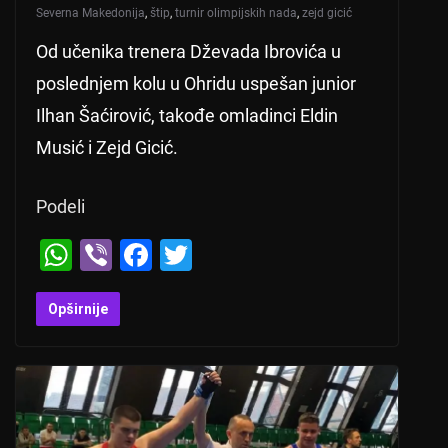
Severna Makedonija
,
štip
,
turnir olimpijskih nada
,
zejd gicić
Od učenika trenera Dževada Ibrovića u
poslednjem kolu u Ohridu uspešan junior
Ilhan Šaćirović, takođe omladinci Eldin
Musić i Zejd Gicić.
Podeli
W
Vi
F
T
h
b
a
wi
at
er
c
tt
Opširnije
s
e
er
A
b
p
o
p
o