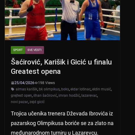
k
SPORT
SVE VESTI
Šaćirović, Karišik i Gicić u finalu
Greatest opena
25/04/2026
198 Views
almas karišik
,
bk olimpikus
,
boks
,
eldar lotinac
,
eldin musić
,
grejtest open
,
ilhan šaćirović
,
imran hodžić
,
lazarevac
,
novi pazar
,
zejd gicić
Trojica učenika trenera Dževada Ibrovića iz
pazarskog Olimpikusa boriće se za zlato na
međunarodnom turniru u Lazarevcu.