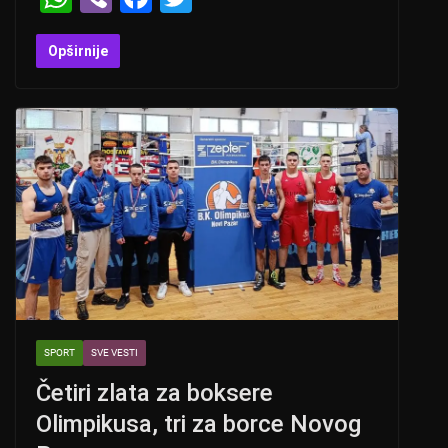
h
b
a
wi
at
er
c
tt
Opširnije
s
e
er
A
b
p
o
p
o
k
SPORT
SVE VESTI
Četiri zlata za boksere
Olimpikusa, tri za borce Novog