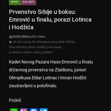
SPORT
SVE VESTI
Prvenstvo Srbije u boksu:
Emrović u finalu, porazi Lotinca
i Hodžića
25/03/2026
300 Views
bk novi pazar
,
bk olimpikus
,
boks
,
eldar lotinac
,
haso emrović
,
imran hodžić
,
novi pazar
,
prvenstvo srbije u boksu
,
zlatibor
Kadet Novog Pazara Haso Emrović u finalu
državnog prvenstva na Zlatiboru, juniori
Olimpikusa Eldar Lotinac i Imran Hodžić
zaustavljeni u polufinalu.
Podeli