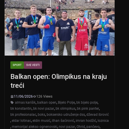
SPORT
SVE VESTI
Balkan open: Olimpikus na kraju
treći
11/06/2026
126 Views
almas karišik
,
balkan open
,
Bijelo Polje
,
bk bijelo polje
,
bk konstantin
,
bk novi pazar
,
bk olimpikus
,
bk pink panter
,
bk profesionalac
,
boks
,
boksersko udruženje dss
,
dževad ibrović
,
eldar lotinac
,
eldin musić
,
ilhan šaćirović
,
imran hodžić
,
loznica
,
memorijal alekso ognenovski
,
novi pazar
,
Ohrid
,
pančevo
,