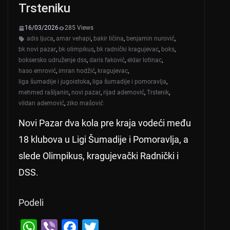
Trsteniku
16/03/2026
285 Views
adis ljuca
,
amar vehapi
,
bakir ličina
,
benjamin nurović
,
bk novi pazar
,
bk olimpikus
,
bk radnički kragujevac
,
boks
,
boksersko udruženje dss
,
daris faković
,
eldar lotinac
,
haso emrović
,
imran hodžić
,
kragujevac
,
liga šumadije i jugoistoka
,
liga šumadije i pomoravlja
,
mehmed rašljanin
,
novi pazar
,
rijad ademović
,
Trstenik
,
vildan ademović
,
ziko mašović
Novi Pazar dva kola pre kraja vodeći među
18 klubova u Ligi Šumadije i Pomoravlja, a
slede Olimpikus, kragujevački Radnički i
DSS.
Podeli
W
Vi
F
T