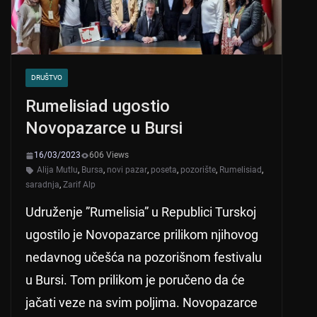
DRUŠTVO
Rumelisiad ugostio
Novopazarce u Bursi
16/03/2023
606 Views
Alija Mutlu
,
Bursa
,
novi pazar
,
poseta
,
pozorište
,
Rumelisiad
,
saradnja
,
Zarif Alp
Udruženje ”Rumelisia” u Republici Turskoj
ugostilo je Novopazarce prilikom njihovog
nedavnog učešća na pozorišnom festivalu
u Bursi. Tom prilikom je poručeno da će
jačati veze na svim poljima. Novopazarce