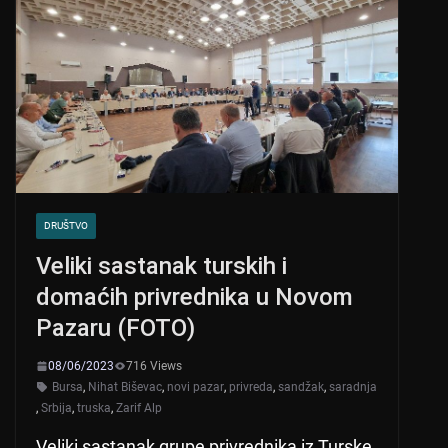
DRUŠTVO
Veliki sastanak turskih i
domaćih privrednika u Novom
Pazaru (FOTO)
08/06/2023
716 Views
Bursa
,
Nihat Biševac
,
novi pazar
,
privreda
,
sandžak
,
saradnja
,
Srbija
,
truska
,
Zarif Alp
Veliki sastanak grupe privrednika iz Turske,