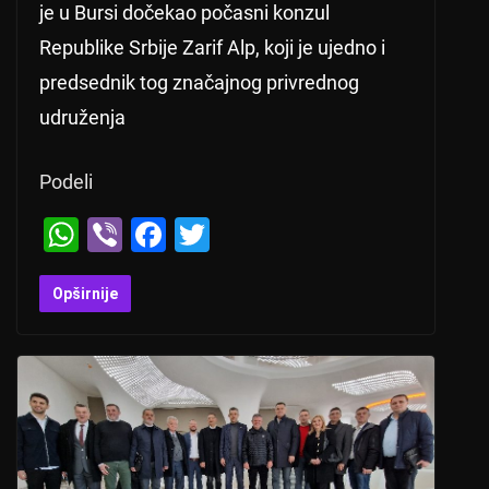
je u Bursi dočekao počasni konzul
Republike Srbije Zarif Alp, koji je ujedno i
predsednik tog značajnog privrednog
udruženja
Podeli
W
Vi
F
T
h
b
a
wi
at
er
c
tt
Opširnije
s
e
er
A
b
p
o
p
o
k