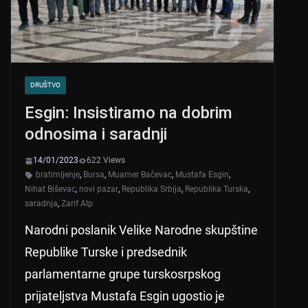
DRUŠTVO
Esgin: Insistiramo na dobrim
odnosima i saradnji
14/01/2023
622 Views
bratimljenje
,
Bursa
,
Muamer Bačevac
,
Mustafa Esgin
,
Nihat Biševac
,
novi pazar
,
Republika Srbija
,
Republika Turska
,
saradnja
,
Zarif Alp
Narodni poslanik Velike Narodne skupštine
Republike Turske i predsednik
parlamentarne grupe turskosrpskog
prijateljstva Mustafa Esgin ugostio je