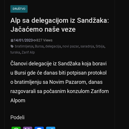
DRUŠTVO
Alp sa delegacijom iz Sandžaka:
Jačaćemo naše veze
14/01/2023
827 Views
bratimljenje
,
Bursa
,
delegacija
,
novi pazar
,
saradnja
,
Srbija
,
turska
,
Zarif Alp
Članovi delegacije iz Sandžaka koja boravi
u Bursi gde će danas biti potpisan protokol
o bratimljenju sa Novim Pazarom, danas
razgovarali sa počasnim konzulom Zarifom
Alpom
Podeli