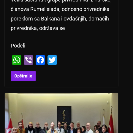
članova Rumelisiada, odnosno privrednika
poreklom sa Balkana i ovdašnjih, domaćih
privrednika, održava se
Podeli
W
Vi
F
T
h
b
a
wi
at
er
c
tt
Opširnije
s
e
er
A
b
p
o
p
o
k