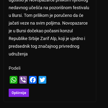
nedavnog učešća na pozorišnom festivalu
u Bursi. Tom prilikom je poručeno da će
jačati veze na svim poljima. Novopazarce
je u Bursi dočekao počasni konzul
Republike Srbije Zarif Alp, koji je ujedno i
predsednik tog značajnog privrednog
udruženja
Podeli
W
Vi
F
T
h
b
a
wi
at
er
c
tt
Opširnije
s
e
er