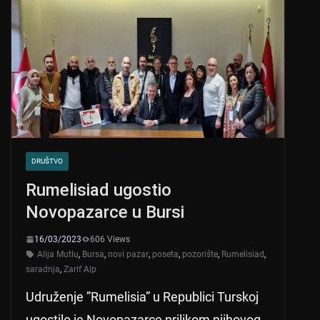
DRUŠTVO
Rumelisiad ugostio
Novopazarce u Bursi
16/03/2023
606 Views
Alija Mutlu
,
Bursa
,
novi pazar
,
poseta
,
pozorište
,
Rumelisiad
,
saradnja
,
Zarif Alp
Udruženje ”Rumelisia” u Republici Turskoj
ugostilo je Novopazarce prilikom njihovog