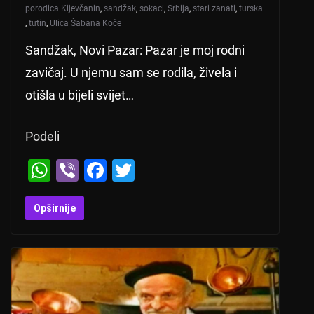
porodica Kijevčanin
,
sandžak
,
sokaci
,
Srbija
,
stari zanati
,
turska
,
tutin
,
Ulica Šabana Koče
Sandžak, Novi Pazar: Pazar je moj rodni
zavičaj. U njemu sam se rodila, živela i
otišla u bijeli svijet…
Podeli
W
Vi
F
T
h
b
a
wi
at
er
c
tt
Opširnije
s
e
er
A
b
p
o
p
o