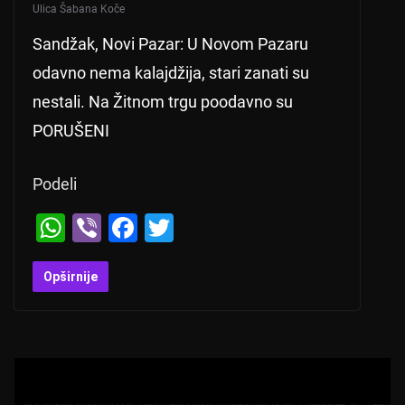
Ulica Šabana Koče
Sandžak, Novi Pazar: U Novom Pazaru
odavno nema kalajdžija, stari zanati su
nestali. Na Žitnom trgu poodavno su
PORUŠENI
Podeli
W
Vi
F
T
h
b
a
wi
at
er
c
tt
Opširnije
s
e
er
A
b
p
o
p
o