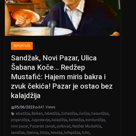
k
REPORTAŽE
Sandžak, Novi Pazar, Ulica
Šabana Koče… Redžep
Mustafić: Hajem miris bakra i
zvuk čekića! Pazar je ostao bez
kalajdžija
05/06/2023
841 Views
abadžija
,
Balkan
,
ćebedžija
,
čohadžija
,
ćurčija
,
hasurdžija
,
jorgandžija
,
Jugoslavija
,
kalajdžija
,
kečedžija
,
kondurdžija
,
novi pazar
,
Pazarski zanati
,
potkivač
,
Redžep Mustafića
,
sandžak
,
Sjenica
,
Srbija
,
terezija
,
tufegdžija
,
tutin
,