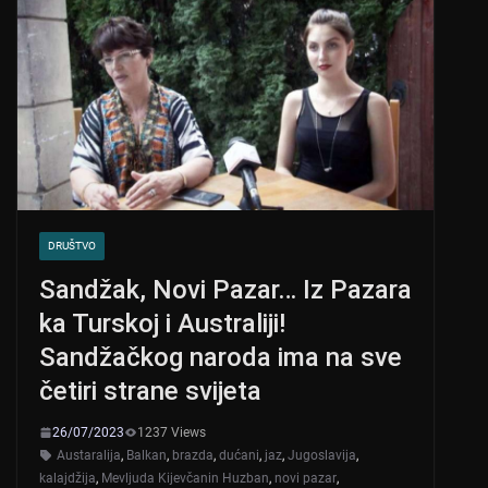
DRUŠTVO
Sandžak, Novi Pazar… Iz Pazara
ka Turskoj i Australiji!
Sandžačkog naroda ima na sve
četiri strane svijeta
26/07/2023
1237 Views
Austaralija
,
Balkan
,
brazda
,
dućani
,
jaz
,
Jugoslavija
,
kalajdžija
,
Mevljuda Kijevčanin Huzban
,
novi pazar
,