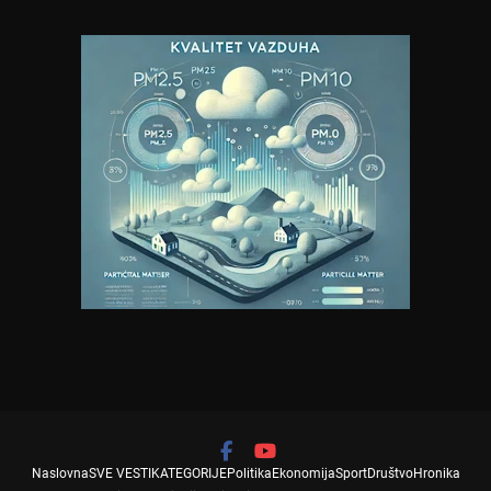
Naslovna
SVE VESTI
KATEGORIJE
Politika
Ekonomija
Sport
Društvo
Hronika