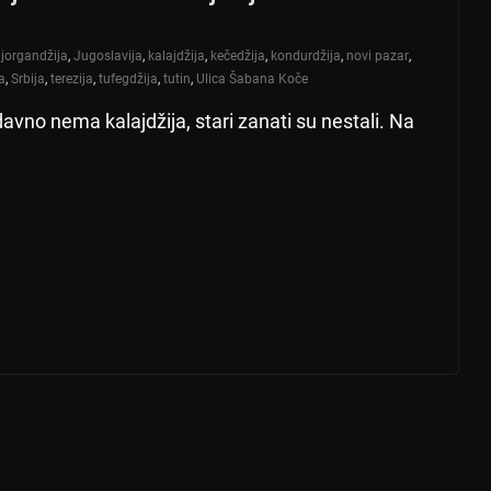
,
jorgandžija
,
Jugoslavija
,
kalajdžija
,
kečedžija
,
kondurdžija
,
novi pazar
,
a
,
Srbija
,
terezija
,
tufegdžija
,
tutin
,
Ulica Šabana Koče
no nema kalajdžija, stari zanati su nestali. Na