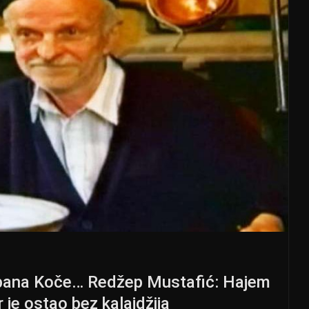
abana Koče… Redžep Mustafić: Hajem
r je ostao bez kalajdžija