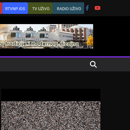
RTVNP iOS
TV UŽIVO
RADIO UŽIVO