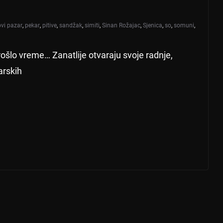
vi pazar
,
pekar
,
pitive
,
sandžak
,
simiti
,
Sinan Rožajac
,
Sjenica
,
so
,
somuni
,
ošlo vreme… Zanatlije otvaraju svoje radnje,
arskih