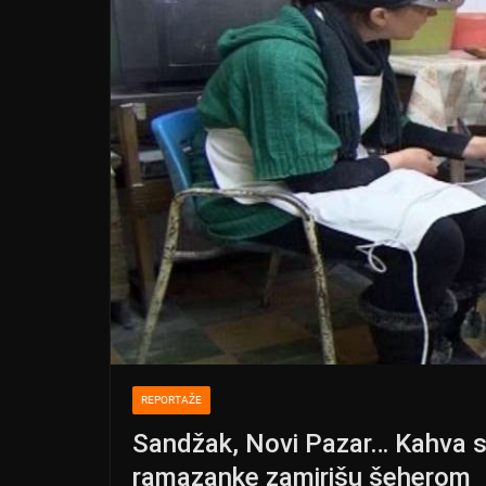
REPORTAŽE
Sandžak, Novi Pazar… Kahva s
ramazanke zamirišu šeherom