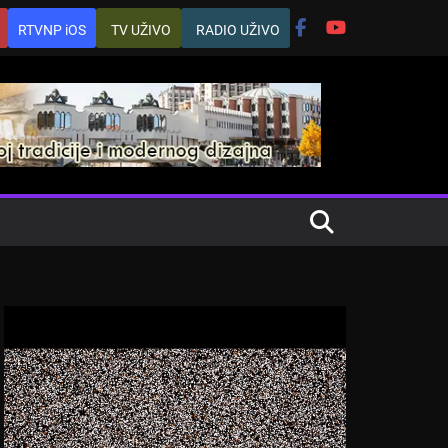
RTVNP iOS
TV UŽIVO
RADIO UŽIVO