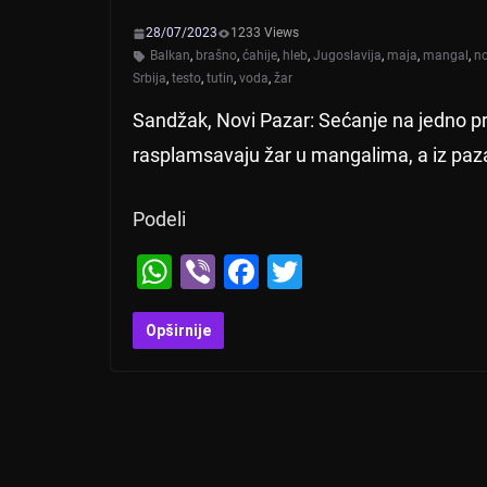
28/07/2023
1233 Views
Balkan
,
brašno
,
ćahije
,
hleb
,
Jugoslavija
,
maja
,
mangal
,
no
Srbija
,
testo
,
tutin
,
voda
,
žar
Sandžak, Novi Pazar: Sećanje na jedno pr
rasplamsavaju žar u mangalima, a iz paz
Podeli
W
Vi
F
T
h
b
a
wi
at
er
c
tt
Opširnije
s
e
er
A
b
p
o
p
o