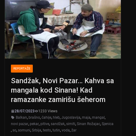
REPORTAŽE
Sandžak, Novi Pazar… Kahva sa
mangala kod Sinana! Kad
ramazanke zamirišu šeherom
28/07/2023
1233 Views
Balkan
,
brašno
,
ćahije
,
hleb
,
Jugoslavija
,
maja
,
mangal
,
novi pazar
,
pekar
,
pitive
,
sandžak
,
simiti
,
Sinan Rožajac
,
Sjenica
,
so
,
somuni
,
Srbija
,
testo
,
tutin
,
voda
,
žar