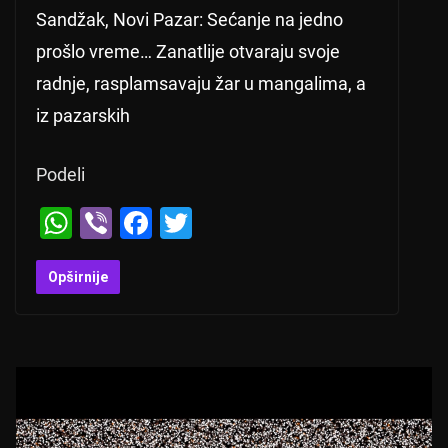
Sandžak, Novi Pazar: Sećanje na jedno
prošlo vreme… Zanatlije otvaraju svoje
radnje, rasplamsavaju žar u mangalima, a
iz pazarskih
Podeli
W
Vi
F
T
h
b
a
wi
at
er
c
tt
Opširnije
s
e
er
A
b
p
o
p
o
k