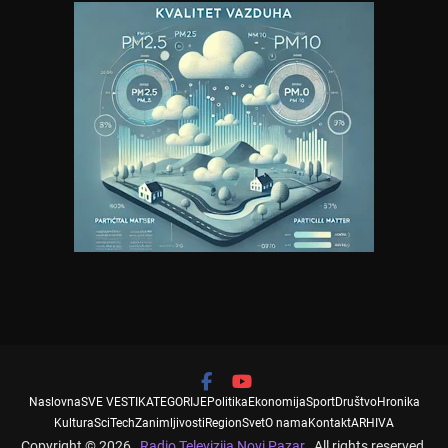
Naslovna
SVE VESTI
KATEGORIJE
Politika
Ekonomija
Sport
Društvo
Hronika
Kultura
SciTech
Zanimljivosti
Region
Svet
O nama
Kontakt
ARHIVA
Copyright © 2026
Radio Televizija Novi Pazar
. All rights reserved.