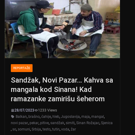
REPORTAŽE
Sandžak, Novi Pazar… Kahva sa
mangala kod Sinana! Kad
ramazanke zamirišu šeherom
28/07/2023
1233 Views
Balkan
,
brašno
,
ćahije
,
hleb
,
Jugoslavija
,
maja
,
mangal
,
novi pazar
,
pekar
,
pitive
,
sandžak
,
simiti
,
Sinan Rožajac
,
Sjenica
,
so
,
somuni
,
Srbija
,
testo
,
tutin
,
voda
,
žar