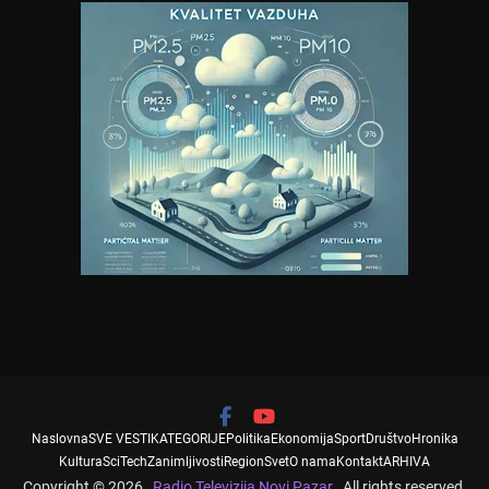
Naslovna
SVE VESTI
KATEGORIJE
Politika
Ekonomija
Sport
Društvo
Hronika
Kultura
SciTech
Zanimljivosti
Region
Svet
O nama
Kontakt
ARHIVA
Copyright © 2026
Radio Televizija Novi Pazar
. All rights reserved.