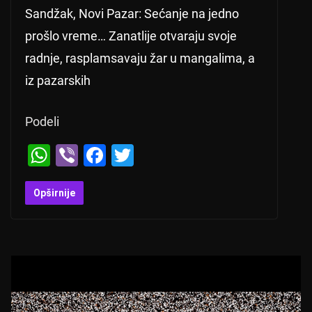
Sandžak, Novi Pazar: Sećanje na jedno
prošlo vreme… Zanatlije otvaraju svoje
radnje, rasplamsavaju žar u mangalima, a
iz pazarskih
Podeli
W
Vi
F
T
h
b
a
wi
at
er
c
tt
Opširnije
s
e
er
A
b
p
o
p
o
k