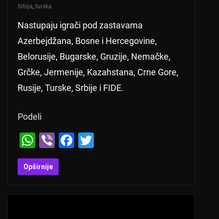
Srbija
,
turska
Nastupaju igrači pod zastavama
Azerbejdžana, Bosne i Hercegovine,
Belorusije, Bugarske, Gruzije, Nemačke,
Grčke, Jermenije, Kazahstana, Crne Gore,
Rusije, Turske, Srbije i FIDE.
Podeli
W
Vi
F
T
h
b
a
wi
at
er
c
tt
Opširnije
s
e
er
A
b
p
o