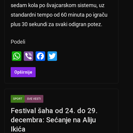
sedam kola po švajcarskom sistemu, uz
standardni tempo od 60 minuta po igraču
plus 30 sekundi za svaki odigran potez.
Podeli
W
Vi
F
T
h
b
a
wi
at
er
c
tt
Opširnije
s
e
er
A
b
SPORT
SVE VESTI
p
o
Festival šaha od 24. do 29.
p
o
decembra: Sećanje na Aliju
k
Ikića