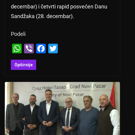
decembar) i četvrti rapid posvećen Danu
Sandžaka (28. decembar).
Podeli
W
Vi
F
T
h
b
a
wi
at
er
c
tt
Opširnije
s
e
er
A
b
p
o
p
o
k