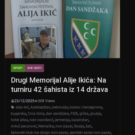
SPORT
SVE VESTI
Drugi Memorijal Alije Ikića: Na
turniru 42 šahista iz 14 država
23/12/2025
308 Views
alija ikić
,
Azerbejdžan
,
belorusija
,
bosna i hercegovina
,
bugarska
,
Crna Gora
,
dan sandžaka
,
FIDE
,
grčka
,
gruzija
,
hotel atlas
,
ivan ivanišević
,
jermenija
,
kazahstan
,
miloš perunović
,
Nemačka
,
novi pazar
,
Rusija
,
šah
,
šahovski klub ina dizajn novi pazar
,
sportski savez novi pazar
,