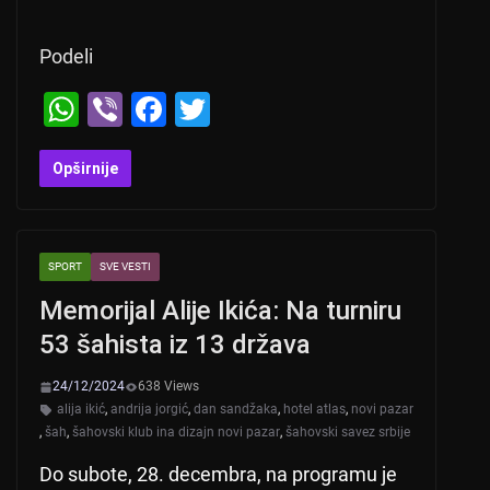
Podeli
W
Vi
F
T
h
b
a
wi
at
er
c
tt
Opširnije
s
e
er
A
b
SPORT
SVE VESTI
p
o
Memorijal Alije Ikića: Na turniru
p
o
53 šahista iz 13 država
k
24/12/2024
638 Views
alija ikić
,
andrija jorgić
,
dan sandžaka
,
hotel atlas
,
novi pazar
,
šah
,
šahovski klub ina dizajn novi pazar
,
šahovski savez srbije
Do subote, 28. decembra, na programu je