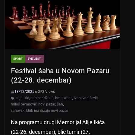
p
o
k
SPORT
SVE VESTI
Festival šaha u Novom Pazaru
(22-28. decembar)
18/12/2025
273 Views
alija ikić
,
dan sandžaka
,
hotel atlas
,
ivan ivanišević
,
miloš perunović
,
novi pazar
,
šah
,
šahovski klub ina dizajn novi pazar
Na programu drugi Memorijal Alije Ikića
(22-26. decembar), blic turnir (27.