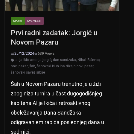
SPORT
SVE VESTI
Prvi radni zadatak: Jorgić u
Novom Pazaru
25/12/2024
639 Views
alija ikić
,
andrija jorgić
,
dan sandžaka
,
Nihat Biševac
,
novi pazar
,
šah
,
šahovski klub ina dizajn novi pazar
,
šahovski savez srbije
Šah u Novom Pazaru trenutno je u žiži
zbog niza turnira u čast dugogodišnjeg
kapitena Alije Ikića i retroaktivnog
obeležavanja Dana Sandžaka
odigravanjem rapida poslednjeg dana u
sedmici.