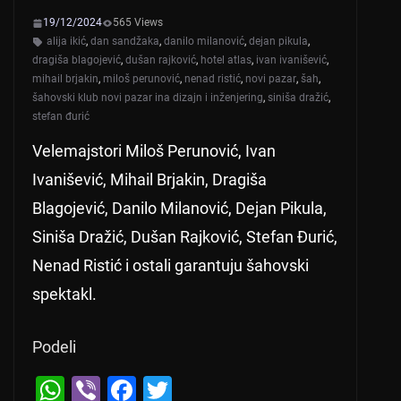
19/12/2024
565 Views
alija ikić
,
dan sandžaka
,
danilo milanović
,
dejan pikula
,
dragiša blagojević
,
dušan rajković
,
hotel atlas
,
ivan ivanišević
,
mihail brjakin
,
miloš perunović
,
nenad ristić
,
novi pazar
,
šah
,
šahovski klub novi pazar ina dizajn i inženjering
,
siniša dražić
,
stefan đurić
Velemajstori Miloš Perunović, Ivan
Ivanišević, Mihail Brjakin, Dragiša
Blagojević, Danilo Milanović, Dejan Pikula,
Siniša Dražić, Dušan Rajković, Stefan Đurić,
Nenad Ristić i ostali garantuju šahovski
spektakl.
Podeli
W
Vi
F
T