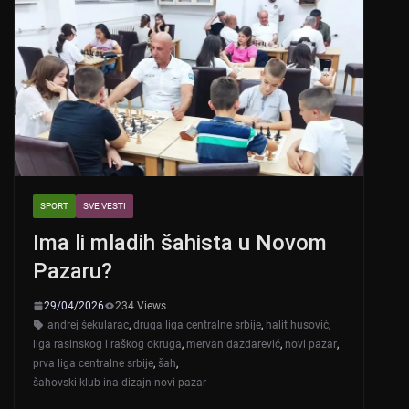
SPORT
SVE VESTI
Ima li mladih šahista u Novom
Pazaru?
29/04/2026
234 Views
andrej šekularac
,
druga liga centralne srbije
,
halit husović
,
liga rasinskog i raškog okruga
,
mervan dazdarević
,
novi pazar
,
prva liga centralne srbije
,
šah
,
šahovski klub ina dizajn novi pazar