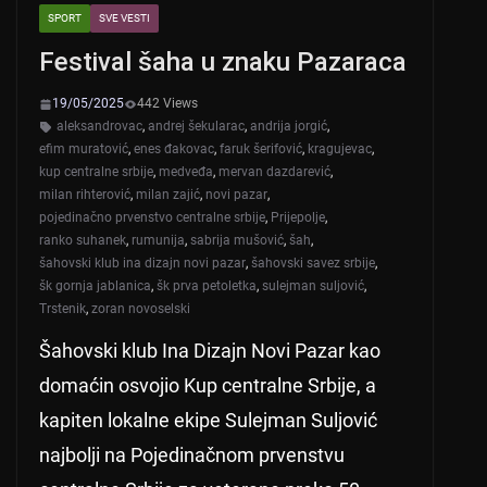
SPORT
SVE VESTI
Festival šaha u znaku Pazaraca
19/05/2025
442 Views
aleksandrovac
,
andrej šekularac
,
andrija jorgić
,
efim muratović
,
enes đakovac
,
faruk šerifović
,
kragujevac
,
kup centralne srbije
,
medveđa
,
mervan dazdarević
,
milan rihterović
,
milan zajić
,
novi pazar
,
pojedinačno prvenstvo centralne srbije
,
Prijepolje
,
ranko suhanek
,
rumunija
,
sabrija mušović
,
šah
,
šahovski klub ina dizajn novi pazar
,
šahovski savez srbije
,
šk gornja jablanica
,
šk prva petoletka
,
sulejman suljović
,
Trstenik
,
zoran novoselski
Šahovski klub Ina Dizajn Novi Pazar kao
domaćin osvojio Kup centralne Srbije, a
kapiten lokalne ekipe Sulejman Suljović
najbolji na Pojedinačnom prvenstvu