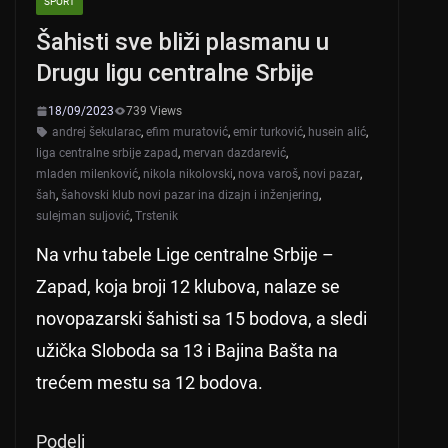
SPORT
p
o
Šahisti sve bliži plasmanu u
p
o
Drugu ligu centralne Srbije
k
18/09/2023
739 Views
andrej šekularac
,
efim muratović
,
emir turković
,
husein alić
,
liga centralne srbije zapad
,
mervan dazdarević
,
mladen milenković
,
nikola nikolovski
,
nova varoš
,
novi pazar
,
šah
,
šahovski klub novi pazar ina dizajn i inženjering
,
sulejman suljović
,
Trstenik
Na vrhu tabele Lige centralne Srbije –
Zapad, koja broji 12 klubova, nalaze se
novopazarski šahisti sa 15 bodova, a sledi
užička Sloboda sa 13 i Bajina Bašta na
trećem mestu sa 12 bodova.
Podeli