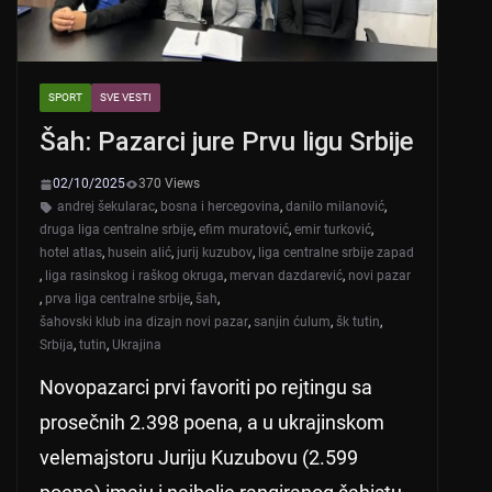
SPORT
SVE VESTI
Šah: Pazarci jure Prvu ligu Srbije
02/10/2025
370 Views
andrej šekularac
,
bosna i hercegovina
,
danilo milanović
,
druga liga centralne srbije
,
efim muratović
,
emir turković
,
hotel atlas
,
husein alić
,
jurij kuzubov
,
liga centralne srbije zapad
,
liga rasinskog i raškog okruga
,
mervan dazdarević
,
novi pazar
,
prva liga centralne srbije
,
šah
,
šahovski klub ina dizajn novi pazar
,
sanjin ćulum
,
šk tutin
,
Srbija
,
tutin
,
Ukrajina
Novopazarci prvi favoriti po rejtingu sa
prosečnih 2.398 poena, a u ukrajinskom
velemajstoru Juriju Kuzubovu (2.599