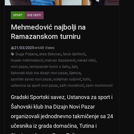
SPORT
SVE VESTI
Mehmedović najbolji na
Ramazanskom turniru
21/03/2025
648 Views
Duga Poljana
,
enes đakovac
,
faruk šerifović
,
husein mehmedović
,
mervan dazdarević
,
nenad nikić
,
novi pazar
,
ramazanski turnir u šahu
,
šah
,
šahovski klub ina dizajn novi pazar
,
Sjenica
,
sportski savez novi pazar
,
sulejman suljović
,
tutin
,
ustanova za sport novi pazar
,
zafir muratović
,
zaim muminović
Gradski Sportski savez, Ustanova za sport i
Šahovski klub Ina Dizajn Novi Pazar
organizovali jednodnevno takmičenje sa 24
učesnika iz grada domaćina, Tutina i