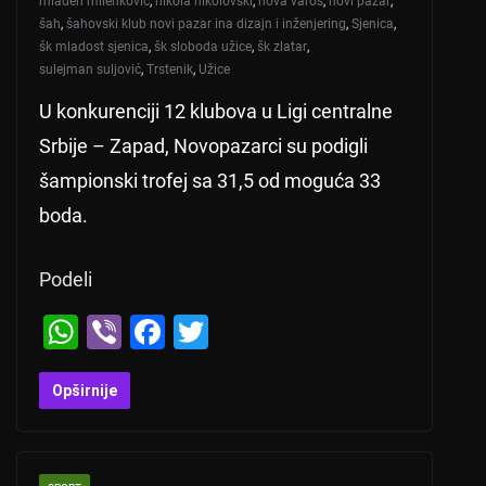
mladen milenković
,
nikola nikolovski
,
nova varoš
,
novi pazar
,
šah
,
šahovski klub novi pazar ina dizajn i inženjering
,
Sjenica
,
šk mladost sjenica
,
šk sloboda užice
,
šk zlatar
,
sulejman suljović
,
Trstenik
,
Užice
U konkurenciji 12 klubova u Ligi centralne
Srbije – Zapad, Novopazarci su podigli
šampionski trofej sa 31,5 od moguća 33
boda.
Podeli
W
Vi
F
T
h
b
a
wi
at
er
c
tt
Opširnije
s
e
er
A
b