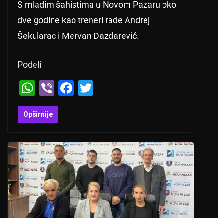
S mladim šahistima u Novom Pazaru oko
dve godine kao treneri rade Andrej
Šekularac i Mervan Dazdarević.
Podeli
W
Vi
F
T
h
b
a
wi
at
er
c
tt
Opširnije
s
e
er
A
b
p
o
p
o
k