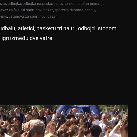
azar
,
odbojka
,
odbojka na pesku
,
osnovna škola stefan nemanja
,
savez za školski sport novi pazar
,
sportska dvorana pendik
,
tenis
,
ustanova za sport novi pazar
lu, atletici, basketu tri na tri, odbojci, stonom
 igri između dve vatre.