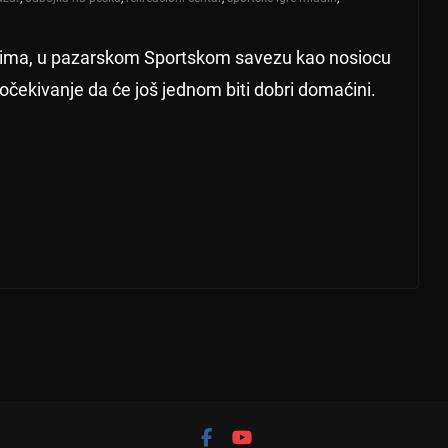
vima, u pazarskom Sportskom savezu kao nosiocu
 očekivanje da će još jednom biti dobri domaćini.