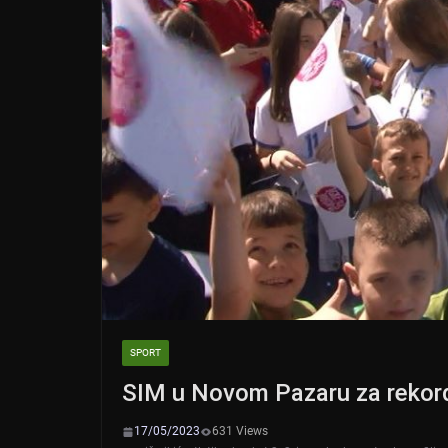
k
SPORT
SIM u Novom Pazaru za rekord
17/05/2023
631 Views