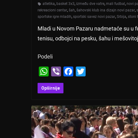
atletika
,
basket 3x3
,
između dve vatre
,
mali fudbal
,
novi p
rekreacioni centar
,
šah
,
šahovski klub ina dizajn novi pazar
,
sportske igre mladih
,
sportski savez novi pazar
,
Srbija
,
stoni 
Mladi u Novom Pazaru nadmetaće su u fudba
tenisu, odbojci na pesku, šahu i mešovitoj
Podeli
W
Vi
F
T
h
b
a
wi
at
er
c
tt
Opširnije
s
e
er
A
b
p
o
p
o