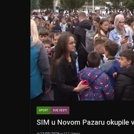
SPORT
SVE VESTI
SIM u Novom Pazaru okupile v
13/05/2026
212 Views