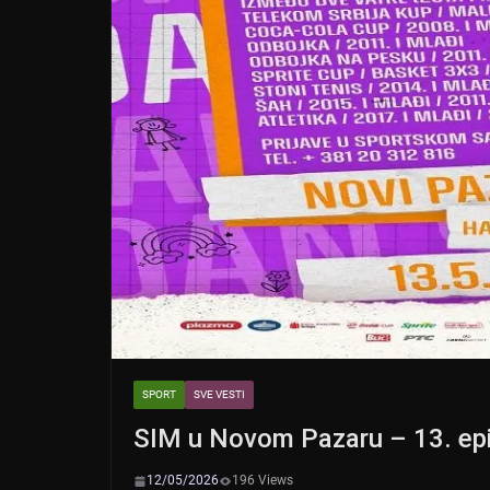
k
SPORT
SVE VESTI
SIM u Novom Pazaru – 13. epi
12/05/2026
196 Views