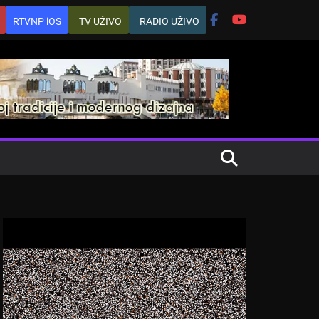
RTVNP iOS
TV UŽIVO
RADIO UŽIVO