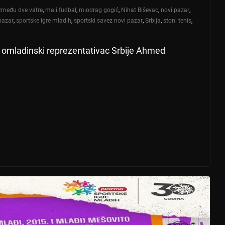
zmeđu dve vatre
,
mali fudbal
,
miodrag gogić
,
Nihat Biševac
,
novi pazar
,
 pazar
,
sportske igre mladih
,
sportski savez novi pazar
,
Srbija
,
stoni tenis
,
i omladinski reprezentativac Srbije Ahmed