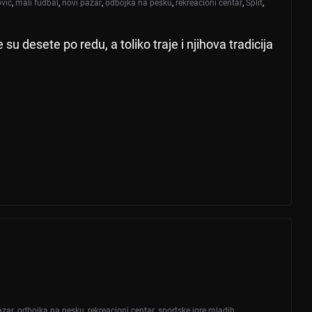
ović
,
mali fudbal
,
novi pazar
,
odbojka na pesku
,
rekreacioni centar
,
Split
,
u desete po redu, a toliko traje i njihova tradicija
azar
,
odbojka na pesku
,
rekreacioni centar
,
sportske igre mladih
,