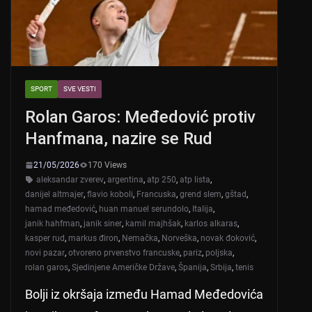
SPORT
SVE VESTI
Rolan Garos: Međedović protiv
Hanfmana, nazire se Rud
21/05/2026
170 Views
aleksandar zverev
,
argentina
,
atp 250
,
atp lista
,
danijel altmajer
,
flavio koboli
,
Francuska
,
grend slem
,
gštad
,
hamad međedović
,
huan manuel serundolo
,
Italija
,
janik hahfman
,
janik siner
,
kamil majhšak
,
karlos alkaras
,
kasper rud
,
markus điron
,
Nemačka
,
Norveška
,
novak đoković
,
novi pazar
,
otvoreno prvenstvo francuske
,
pariz
,
poljska
,
rolan garos
,
Sjedinjene Američke Države
,
Španija
,
Srbija
,
tenis
Bolji iz okršaja između Hamad Međedovića