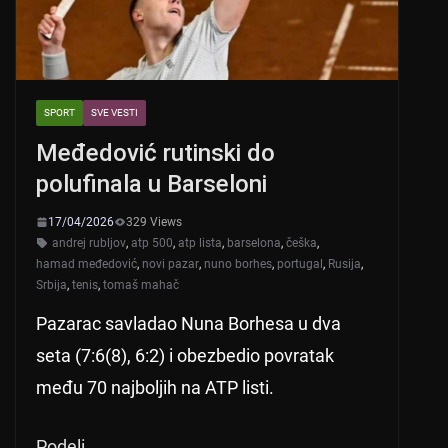
SPORT
SVE VESTI
Međedović rutinski do
polufinala u Barseloni
17/04/2026
329 Views
andrej rubljov
,
atp 500
,
atp lista
,
barselona
,
češka
,
hamad međedović
,
novi pazar
,
nuno borhes
,
portugal
,
Rusija
,
Srbija
,
tenis
,
tomaš mahač
Pazarac savladao Nuna Borhesa u dva
seta (7:6(8), 6:2) i obezbedio povratak
među 70 najboljih na ATP listi.
Podeli