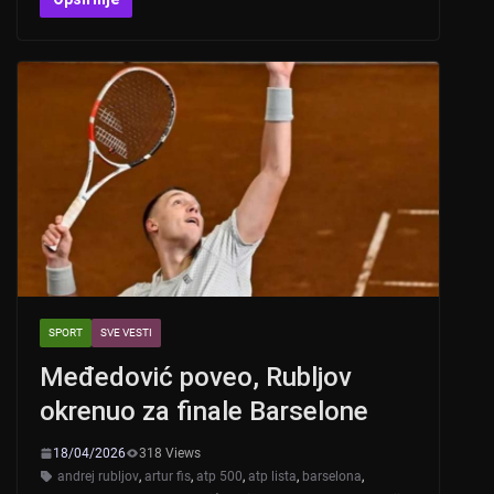
at
er
c
tt
s
e
er
A
b
p
o
p
o
k
SPORT
SVE VESTI
Međedović poveo, Rubljov
okrenuo za finale Barselone
18/04/2026
318 Views
andrej rubljov
,
artur fis
,
atp 500
,
atp lista
,
barselona
,