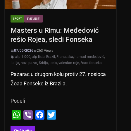
SPORT
SVE VESTI
Masters u Rimu: Međedović
rešio Rojea, sledi Fonseka
07/05/2026
263 Views
atp 1.000
,
atp lista
,
Brazil
,
Francuska
,
hamad međedović
,
Italija
,
novi pazar
,
Srbija
,
tenis
,
valentan roje
,
žoao fonseka
Pazarac u drugom kolu protiv 27. nosioca
Žoaa Fonseke iz Brazila.
Podeli
W
Vi
F
T
h
b
a
wi
Opširnije