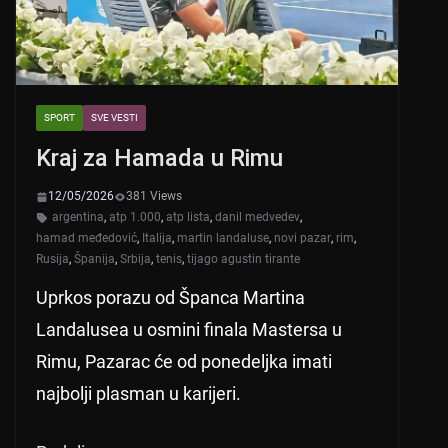
SPORT
SVE VESTI
Kraj za Hamada u Rimu
12/05/2026
381 Views
argentina
,
atp 1.000
,
atp lista
,
danil medvedev
,
hamad međedović
,
Italija
,
martin landaluse
,
novi pazar
,
rim
,
Rusija
,
Španija
,
Srbija
,
tenis
,
tijago agustin tirante
Uprkos porazu od Španca Martina
Landalusea u osmini finala Mastersa u
Rimu, Pazarac će od ponedeljka imati
najbolji plasman u karijeri.