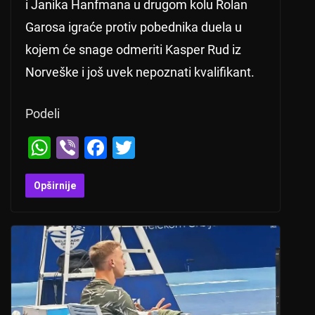
i Janika Hanfmana u drugom kolu Rolan
Garosa igraće protiv pobednika duela u
kojem će snage odmeriti Kasper Rud iz
Norveške i još uvek nepoznati kvalifikant.
Podeli
W
Vi
F
T
h
b
a
wi
at
er
c
tt
Opširnije
s
e
er
A
b
p
o
p
o
k