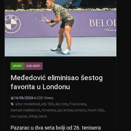
SPORT
SVE VESTI
Međedović eliminisao šestog
favorita u Londonu
16/06/2026
220 Views
artur rinderkneš
,
atp 500
,
atp lista
,
Francuska
,
hamad međedović
,
Hrvatska
,
igo amber
,
london
,
marin čilić
,
novi pazar
,
Srbija
,
tenis
Pazarac u dva seta bolji od 26. tenisera