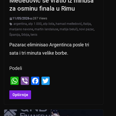
Međedović se vratio iz minusa
za osminu finala u Rimu
11/05/2026
287 Views
argentina
,
atp 1.000
,
atp lista
,
hamad međedović
,
Italija
,
marijano navone
,
martin landaluse
,
matija beluči
,
novi pazar
,
Španija
,
Srbija
,
tenis
Pazarac eliminisao Argentinca posle tri
sata i tri minuta velike borbe.
Podeli
W
Vi
F
T
h
b
a
wi
at
er
c
tt
Opširnije
s
e
er
A
b