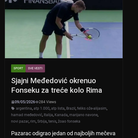
p
o
p
o
k
SPORT
SVE VESTI
Sjajni Međedović okrenuo
Fonseku za treće kolo Rima
09/05/2026
284 Views
argentina
,
atp 1.000
,
atp lista
,
Brazil
,
feliks ože-alijasim
,
hamad međedović
,
Italija
,
Kanada
,
marijano navone
,
novi pazar
,
rim
,
Srbija
,
tenis
,
žoao fonseka
Pazarac odigrao jedan od najboljih mečeva