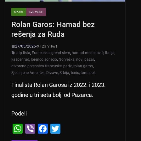
SPORT
SVE VESTI
Rolan Garos: Hamad bez
rešenja za Ruda
27/05/2026
123 Views
atp lista
,
Francuska
,
grend slem
,
hamad međedović
,
Italija
,
kasper rud
,
lorenco sonego
,
Norveška
,
novi pazar
,
otvoreno prvenstvo francuske
,
pariz
,
rolan garos
,
Sjedinjene Američke Države
,
Srbija
,
tenis
,
tomi pol
Finalista Rolan Garosa iz 2022. i 2023.
godine u tri seta bolji od Pazarca.
Podeli
W
Vi
F
T
h
b
a
wi