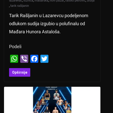
lazarevac
,
loznica
,
mađarska
,
novi pazar
,
rastko petrović
,
Srbija
,
tarik rašljanin
Tarik Rašljanin u Lazarevcu podeljenom
odlukom sudija izgubio u polufinalu od
Mađara Hunora Astaloša.
Podeli
W
Vi
F
T
h
b
a
wi
at
er
c
tt
Opširnije
s
e
er
A
b
p
o
p
o