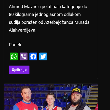
Ahmed Mavrić u polufinalu kategorije do
80 kilograma jednoglasnom odlukom
sudija poražen od Azerbejdžanca Murada
Alahverdijeva.
Podeli
W
Vi
F
T
h
b
a
wi
at
er
c
tt
Opširnije
s
e
er
A
b
p
o
p
o