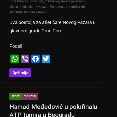
Crna Gora
,
ingrid rajović
,
mađarska
,
nevena jovanović
,
nikola mijailović
,
novi pazar
,
Podgorica
,
podgorica trči
,
sem blejk
,
teodora simović
Dva postolja za atletičare Novog Pazara u
glavnom gradu Crne Gore.
Podeli
W
Vi
F
T
h
b
a
wi
at
er
c
tt
Opširnije
s
e
er
A
b
SPORT
SVE VESTI
p
o
Hamad Međedović u polufinalu
p
o
ATP turnira u Beogradu