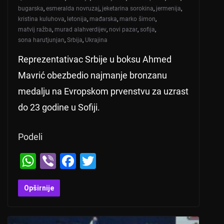
bugarska
,
esmeralda novruzaj
,
jeketarina sorokina
,
jermenija
,
kristina kuluhova
,
letonija
,
mađarska
,
marko šimon
,
matvij ražba
,
murad alahverdijev
,
novi pazar
,
sofija
,
sona harutjunjan
,
Srbija
,
Ukrajina
Reprezentativac Srbije u boksu Ahmed
Mavrić obezbedio najmanje bronzanu
medalju na Evropskom prvenstvu za uzrast
do 23 godine u Sofiji.
Podeli
W
Vi
F
T
h
b
a
wi
at
er
c
tt
Opširnije
s
e
er