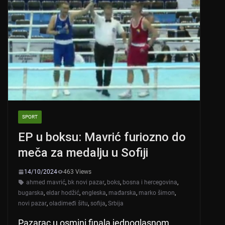
A
b
p
o
p
o
k
SPORT
EP u boksu: Mavrić furiozno do
meča za medalju u Sofiji
14/10/2024
463 Views
ahmed mavrić
,
bk novi pazar
,
boks
,
bosna i hercegovina
,
bugarska
,
eldar hodžić
,
engleska
,
mađarska
,
marko šimon
,
novi pazar
,
oladimeđi šitu
,
sofija
,
Srbija
Pazarac u osmini finala jednoglasnom