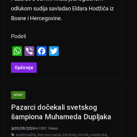
odlukom sudija savladao Eldara Hodžića iz
Bosne i Hercegovine.
Podeli
W
Vi
F
T
h
b
a
wi
at
er
c
tt
Opširnije
s
e
er
A
b
SPORT
p
o
Pazarci dočekali svetskog
p
o
šampiona Muhameda Dupljaka
k
05/09/2024
1001 Views
budimpešta
,
kbs novi pazar
,
kik-boks
,
lou-kik
,
mađarska
,