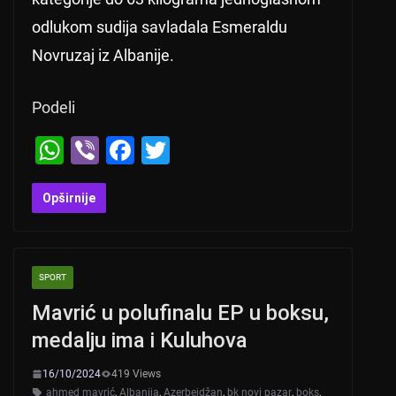
odlukom sudija savladala Esmeraldu
Novruzaj iz Albanije.
Podeli
W
Vi
F
T
h
b
a
wi
at
er
c
tt
Opširnije
s
e
er
A
b
SPORT
p
o
Mavrić u polufinalu EP u boksu,
p
o
medalju ima i Kuluhova
k
16/10/2024
419 Views
ahmed mavrić
,
Albanija
,
Azerbejdžan
,
bk novi pazar
,
boks
,