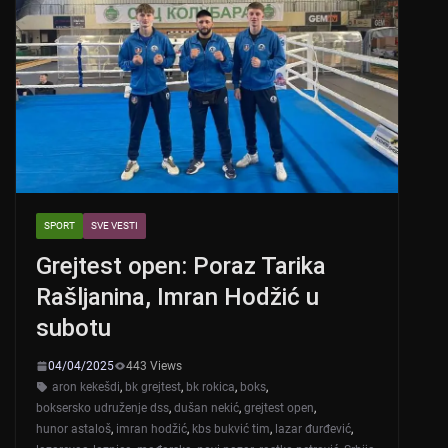
SPORT
SVE VESTI
Grejtest open: Poraz Tarika
Rašljanina, Imran Hodžić u
subotu
04/04/2025
443 Views
aron kekešdi
,
bk grejtest
,
bk rokica
,
boks
,
boksersko udruženje dss
,
dušan nekić
,
grejtest open
,
hunor astaloš
,
imran hodžić
,
kbs bukvić tim
,
lazar đurđević
,