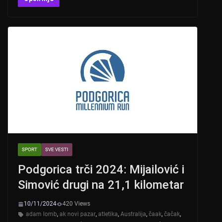
at
er
c
tt
s
e
er
A
b
p
o
p
o
k
SPORT
SVE VESTI
Podgorica trči 2024: Mijailović i
Simović drugi na 21,1 kilometar
10/11/2024
420 Views
adam lomb
,
ak novi pazar
,
atletika
,
Australija
,
čaak
,
čačak
,