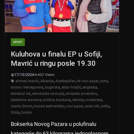
k
SPORT
Kuluhova u finalu EP u Sofiji,
Mavrić u ringu posle 19.30
17/10/2024
402 Views
ahmed mavrić
,
Albanija
,
Azerbejdžan
,
bk novi pazar
,
boks
,
bosna i hercegovina
,
bugarska
,
eldar hodžić
,
engleska
,
esmanur lok
,
esmeralda novruzaj
,
evropsko prvenstvo
,
jeketarina sorokina
,
kristina kuluhova
,
letonija
,
mađarska
,
marko šimon
,
murad alahverdijev
,
novi pazar
,
saša hiki
,
sofija
,
Srbija
,
turska
Bokserka Novog Pazara u polufinalu
kategorije do 63 kilograma jednoglasnom