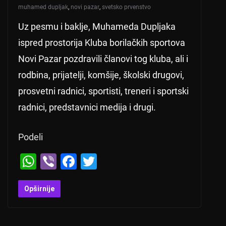
muhamed dupljak
,
novi pazar
,
svetsko prvenstvo
Uz pesmu i baklje, Muhameda Dupljaka
ispred prostorija Kluba borilačkih sportova
Novi Pazar pozdravili članovi tog kluba, ali i
rodbina, prijatelji, komšije, školski drugovi,
prosvetni radnici, sportisti, treneri i sportski
radnici, predstavnici medija i drugi.
Podeli
W
Vi
F
T
h
b
a
wi
at
er
c
tt
Opširnije
s
e
er
A
b