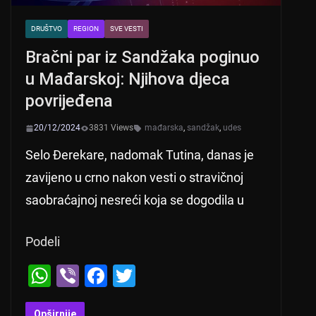
DRUŠTVO
REGION
SVE VESTI
Bračni par iz Sandžaka poginuo
u Mađarskoj: Njihova djeca
povrijeđena
20/12/2024
3831 Views
mađarska
,
sandžak
,
udes
Selo Đerekare, nadomak Tutina, danas je
zavijeno u crno nakon vesti o stravičnoj
saobraćajnoj nesreći koja se dogodila u
Podeli
W
Vi
F
T
h
b
a
wi
Opširnije