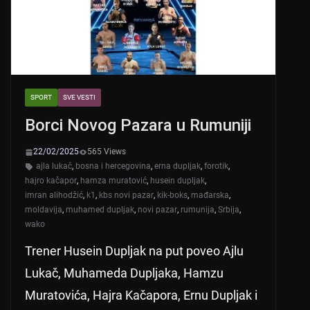
k
SPORT
SVE VESTI
Borci Novog Pazara u Rumuniji
22/02/2025
565 Views
ajla lukač
,
bosna i hercegovina
,
erna dupljak
,
forotik
,
hajro kačapor
,
hamza muratović
,
husein dupljak
,
imran alihodžić
,
k1
,
kbs novi pazar
,
kik-boks
,
mađarska
,
moldavija
,
muhamed dupljak
,
novi pazar
,
rumunija
,
Srbija
,
wako
Trener Husein Dupljak na put poveo Ajlu
Lukač, Muhameda Dupljaka, Hamzu
Muratovića, Hajra Kačapora, Ernu Dupljak i