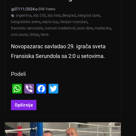
k
07/11/2024
598 Views
argentina
,
atp 250
,
atp lista
,
Beograd
,
beograd open
,
beogradska arena
,
dejvis kup
,
fabijan marožan
,
fransisko serundolo
,
hamad međedović
,
laslo đere
,
mađarska
,
novi pazar
,
Srbija
,
tenis
Novopazarac savladao 29. igrača sveta
Fransiska Serundola sa 2:0 u setovima.
Podeli
W
Vi
F
T
h
b
a
wi
at
er
c
tt
Opširnije
s
e
er
A
b