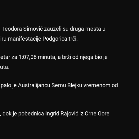
 i Teodora Simović zauzeli su druga mesta u
u manifestacije Podgorica trči.
etar za 1:07,06 minuta, a brži od njega bio je
uta.
palo je Australijancu Semu Blejku vremenom od
a, dok je pobednica Ingrid Rajović iz Crne Gore