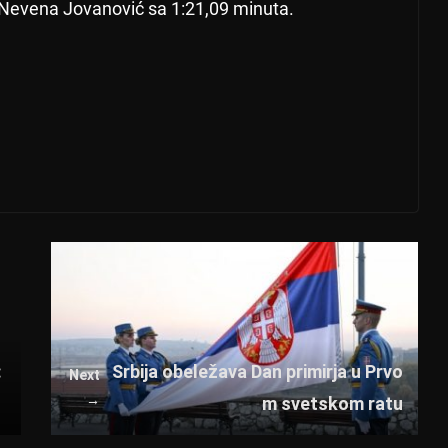
a Nevena Jovanović sa 1:21,09 minuta.
:
Srbija obeležava Dan primirja u Prvo
Next
→
m svetskom ratu