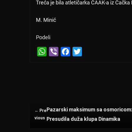
Treća je bila atletičarka ČAAK-a iz Čačk
M. Minić
Podeli
W
Vi
F
T
h
b
a
wi
at
er
c
tt
s
e
er
A
b
p
o
p
o
Pazarski maksimum sa osmoricom
← Pre
k
vious
Presudila duža klupa Dinamika