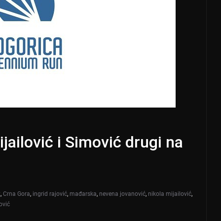
jailović i Simović drugi na
k
,
Crna Gora
,
ingrid rajović
,
mađarska
,
nevena jovanović
,
nikola mijailović
,
ović