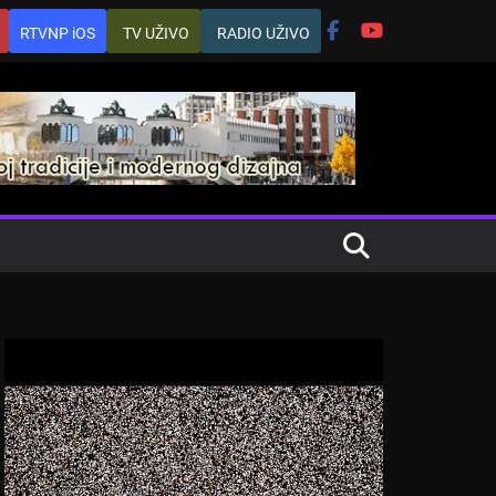
RTVNP iOS
TV UŽIVO
RADIO UŽIVO