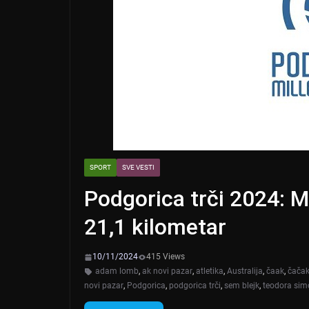
SPORT
SVE VESTI
Podgorica trči 2024: Mi
21,1 kilometar
10/11/2024
415 Views
adam lomb
,
ak novi pazar
,
atletika
,
Australija
,
čaak
,
čača
novi pazar
,
Podgorica
,
podgorica trči
,
sem blejk
,
teodora sim