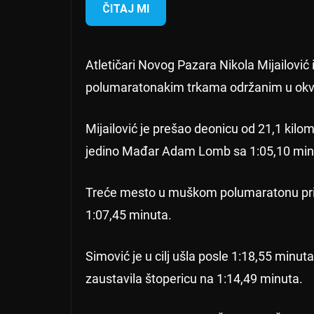
ČITAJ MI
Atletičari Novog Pazara Nikola Mijailović
polumaratonakim trkama održanim u okvir
Mijailović je prešao deonicu od 21,1 kilom
jedino Mađar Adam Lomb sa 1:05,10 min
Treće mesto u muškom polumaratonu pri
1:07,45 minuta.
Simović je u cilj ušla posle 1:18,55 minut
zaustavila štopericu na 1:14,49 minuta.