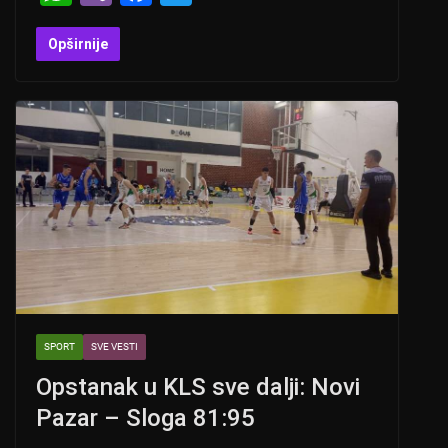
h
b
a
wi
at
er
c
tt
Opširnije
s
e
er
A
b
p
o
p
o
k
SPORT
SVE VESTI
Opstanak u KLS sve dalji: Novi
Pazar – Sloga 81:95