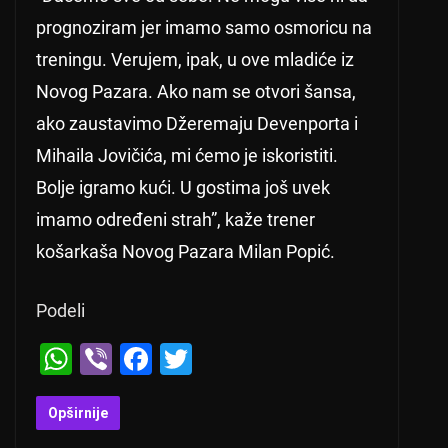
prognoziram jer imamo samo osmoricu na
treningu. Verujem, ipak, u ove mladiće iz
Novog Pazara. Ako nam se otvori šansa,
ako zaustavimo Džeremaju Devenporta i
Mihaila Jovičića, mi ćemo je iskoristiti.
Bolje igramo kući. U gostima još uvek
imamo određeni strah”, kaže trener
košarkaša Novog Pazara Milan Popić.
Podeli
W
Vi
F
T
h
b
a
wi
at
er
c
tt
Opširnije