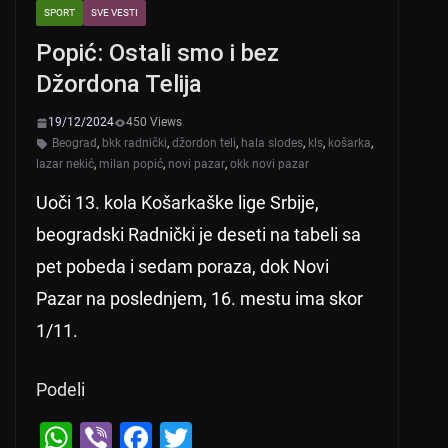
SPORT
SVE VESTI
Popić: Ostali smo i bez
Džordona Telija
19/12/2024
450 Views
Beograd
,
bkk radnički
,
džordon teli
,
hala slodes
,
kls
,
košarka
,
lazar nekić
,
milan popić
,
novi pazar
,
okk novi pazar
Uoči 13. kola Košarkaške lige Srbije,
beogradski Radnički je deseti na tabeli sa
pet pobeda i sedam poraza, dok Novi
Pazar na poslednjem, 16. mestu ima skor
1/11.
Podeli
W
Vi
F
T