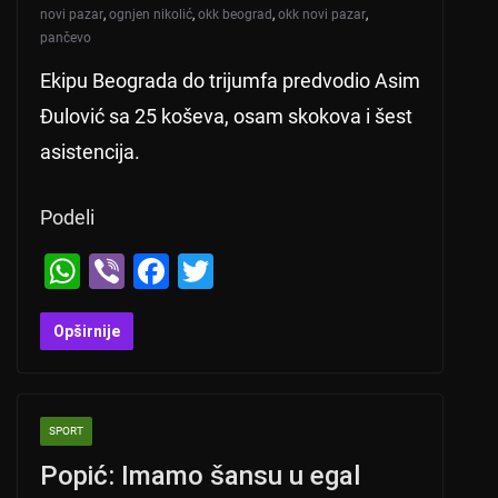
novi pazar
,
ognjen nikolić
,
okk beograd
,
okk novi pazar
,
pančevo
Ekipu Beograda do trijumfa predvodio Asim
Đulović sa 25 koševa, osam skokova i šest
asistencija.
Podeli
W
Vi
F
T
h
b
a
wi
at
er
c
tt
Opširnije
s
e
er
A
b
SPORT
p
o
Popić: Imamo šansu u egal
p
o