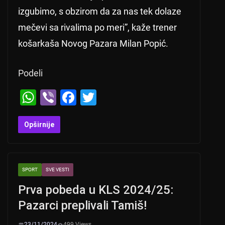
izgubimo, s obzirom da za nas tek dolaze
mečevi sa rivalima po meri”, kaže trener
košarkaša Novog Pazara Milan Popić.
Podeli
W
Vi
F
T
h
b
a
wi
at
er
c
tt
Opširnije
s
e
er
A
b
SPORT
SVE VESTI
p
o
Prva pobeda u KLS 2024/25:
p
o
Pazarci preplivali Tamiš!
k
23/11/2024
499 Views