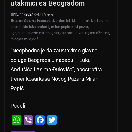
utakmici sa Beogradom
k
15/11/2024
471 Views
asim đulović
,
Beograd
,
džordon teli
,
kk dinamik
,
kls
,
košarka
,
lazar nekić
,
luka anđušić
,
milan popić
,
novi pazar
,
ognjen miculović
,
okk beograd
,
okk novi pazar
,
tajson džekson
,
tc dejan milojević
“Neophodno je da zaustavimo glavne
poluge Beograda u napadu – Luku
Anđušića i Asima Đulovića”, apostrofira
trener košarkaša Novog Pazara Milan
Popić.
Podeli
W
Vi
F
T
h
b
a
wi