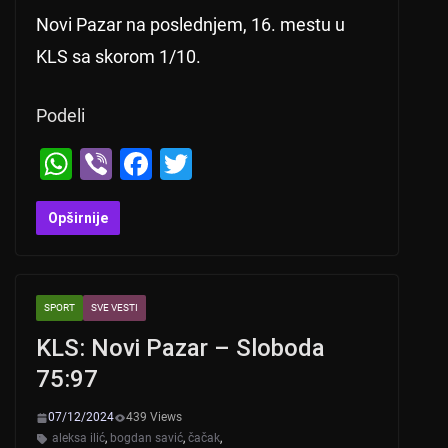
Novi Pazar na poslednjem, 16. mestu u
KLS sa skorom 1/10.
Podeli
W
Vi
F
T
h
b
a
wi
at
er
c
tt
Opširnije
s
e
er
A
b
SPORT
SVE VESTI
p
o
KLS: Novi Pazar – Sloboda
p
o
75:97
k
07/12/2024
439 Views
aleksa ilić
,
bogdan savić
,
čačak
,