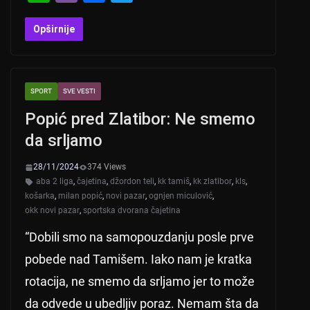
h
b
a
wi
at
er
c
tt
Opširnije
s
e
er
A
b
SPORT
SVE VESTI
p
o
Popić pred Zlatibor: Ne smemo
p
o
da srljamo
k
28/11/2024
374 Views
aba 2 liga
,
čajetina
,
džordon teli
,
kk tamiš
,
kk zlatibor
,
kls
,
košarka
,
milan popić
,
novi pazar
,
ognjen miculović
,
okk novi pazar
,
sportska dvorana čajetina
“Dobili smo na samopouzdanju posle prve
pobede nad Tamišem. Iako nam je kratka
rotacija, ne smemo da srljamo jer to može
da odvede u ubedljiv poraz. Nemam šta da