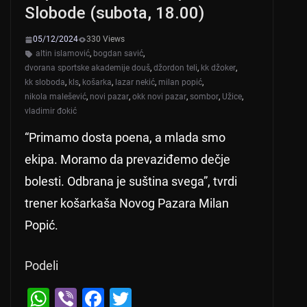
Slobode (subota, 18.00)
k
05/12/2024
330 Views
altin islamović
,
bogdan savić
,
dvorana sportske akademije douš
,
džordon teli
,
kk džoker
,
kk sloboda
,
kls
,
košarka
,
lazar nekić
,
milan popić
,
nikola malešević
,
novi pazar
,
okk novi pazar
,
sombor
,
Užice
,
vladimir đokić
“Primamo dosta poena, a mlada smo
ekipa. Moramo da prevaziđemo dečje
bolesti. Odbrana je suština svega”, tvrdi
trener košarkaša Novog Pazara Milan
Popić.
Podeli
W
Vi
F
T