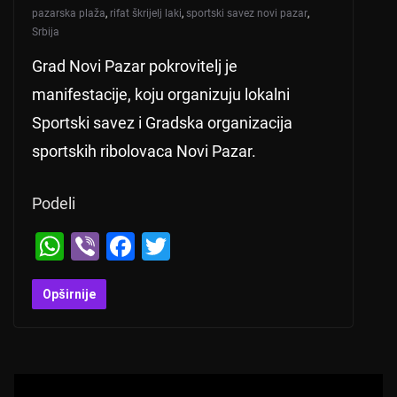
pazarska plaža
,
rifat škrijelj laki
,
sportski savez novi pazar
,
Srbija
Grad Novi Pazar pokrovitelj je
manifestacije, koju organizuju lokalni
Sportski savez i Gradska organizacija
sportskih ribolovaca Novi Pazar.
Podeli
W
Vi
F
T
h
b
a
wi
at
er
c
tt
Opširnije
s
e
er
A
b
p
o