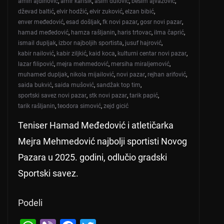
amin ajdinović
,
amir karišik
,
asim đulović
,
besim ajvazović
,
dževad baltić
,
elvir hodžić
,
elvir zuković
,
elzan bibić
,
enver međedović
,
esad došljak
,
fk novi pazar
,
gosr novi pazar
,
hamad međedović
,
hamza rašljanin
,
haris trtovac
,
ilma čaprić
,
ismail dupljak
,
izbor najboljih sportista
,
jusuf hajrović
,
kabir nailović
,
kabir ziljkić
,
kaid koca
,
kulturni centar novi pazar
,
lazar filipović
,
mejra mehmedović
,
mersiha miraljemović
,
muhamed dupljak
,
nikola mijailović
,
novi pazar
,
rejhan arifović
,
saida bukvić
,
saida mušović
,
sandžak top tim
,
sportski savez novi pazar
,
stk novi pazar
,
tarik papić
,
tarik rašljanin
,
teodora simović
,
zejd gicić
Teniser Hamad Međedović i atletičarka
Mejra Mehmedović najbolji sportisti Novog
Pazara u 2025. godini, odlučio gradski
Sportski savez.
Podeli