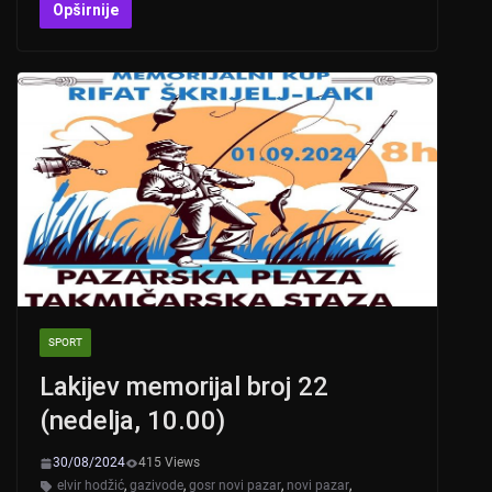
at
er
c
tt
Opširnije
s
e
er
A
b
p
o
p
o
k
SPORT
Lakijev memorijal broj 22
(nedelja, 10.00)
30/08/2024
415 Views
elvir hodžić
,
gazivode
,
gosr novi pazar
,
novi pazar
,