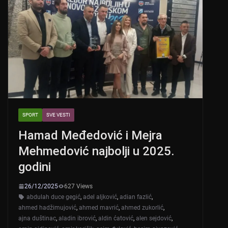
SPORT
SVE VESTI
Hamad Međedović i Mejra
Mehmedović najbolji u 2025.
godini
26/12/2025
627 Views
abdulah duce gegić
,
adel aljković
,
adian fazlić
,
ahmed hadžimujović
,
ahmed mavrić
,
ahmed zukorlić
,
ajna duštinac
,
aladin ibrović
,
aldin ćatović
,
alen sejdović
,