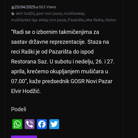
25/04/2025
563 Views
elvir hodžić
,
gosr novi pazar
,
mušičarenje
,
mušičarska liga srbije
,
novi pazar
,
Pazarište
,
reka Raška
,
ribolov
“Radi se o izbornim takmičenjima za
sastav državne reprezentacije. Staza na
reci Raški je od Pazarišta do ispod
Restorana Saz. U subotu i nedelju, 26. i 27.
aprila, krećemo okupljanjem mušičara u
07.00”, kaže predsednik GOSR Novi Pazar
Elvir Hodžić.
Podeli
W
Vi
F
T
h
b
a
wi