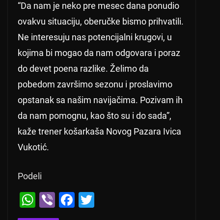
“Da nam je neko pre mesec dana ponudio
ovakvu situaciju, oberučke bismo prihvatili.
Ne interesuju nas potencijalni krugovi, u
kojima bi mogao da nam odgovara i poraz
do devet poena razlike. Želimo da
pobedom završimo sezonu i proslavimo
opstanak sa našim navijačima. Pozivam ih
da nam pomognu, kao što su i do sada”,
kaže trener košarkaša Novog Pazara Ivica
Vukotić.
Podeli
W
Vi
F
T
h
b
a
wi