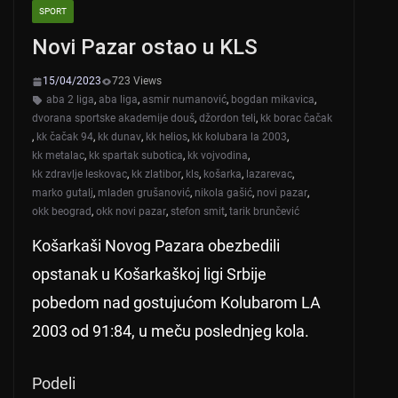
SPORT
Novi Pazar ostao u KLS
15/04/2023
723 Views
aba 2 liga
,
aba liga
,
asmir numanović
,
bogdan mikavica
,
dvorana sportske akademije douš
,
džordon teli
,
kk borac čačak
,
kk čačak 94
,
kk dunav
,
kk helios
,
kk kolubara la 2003
,
kk metalac
,
kk spartak subotica
,
kk vojvodina
,
kk zdravlje leskovac
,
kk zlatibor
,
kls
,
košarka
,
lazarevac
,
marko gutalj
,
mladen grušanović
,
nikola gašić
,
novi pazar
,
okk beograd
,
okk novi pazar
,
stefon smit
,
tarik brunčević
Košarkaši Novog Pazara obezbedili
opstanak u Košarkaškoj ligi Srbije
pobedom nad gostujućom Kolubarom LA
2003 od 91:84, u meču poslednjeg kola.
Podeli