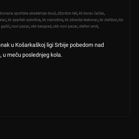
dvorana sportske akademije douš
,
džordon teli
,
kk borac čačak
,
alac
,
kk spartak subotica
,
kk vojvodina
,
kk zdravlje leskovac
,
kk zlatibor
,
kls
 gašić
,
novi pazar
,
okk beograd
,
okk novi pazar
,
stefon smit
,
nak u Košarkaškoj ligi Srbije pobedom nad
 u meču poslednjeg kola.