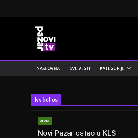
Skip
to
content
NASLOVNA
SVE VESTI
KATEGORIJE
kk helios
SPORT
Novi Pazar ostao u KLS