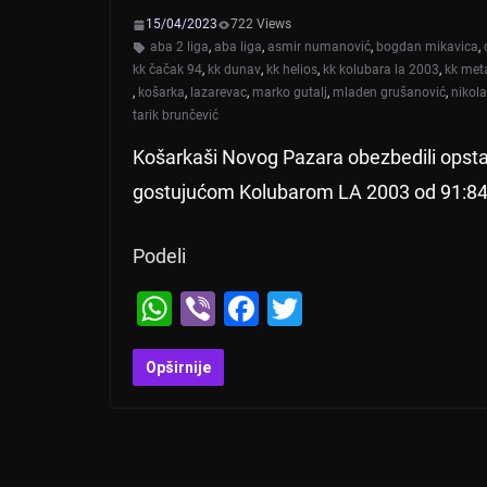
15/04/2023
722 Views
aba 2 liga
,
aba liga
,
asmir numanović
,
bogdan mikavica
,
kk čačak 94
,
kk dunav
,
kk helios
,
kk kolubara la 2003
,
kk met
,
košarka
,
lazarevac
,
marko gutalj
,
mladen grušanović
,
nikola
tarik brunčević
Košarkaši Novog Pazara obezbedili opsta
gostujućom Kolubarom LA 2003 od 91:84,
Podeli
W
Vi
F
T
h
b
a
wi
at
er
c
tt
Opširnije
s
e
er
A
b
p
o