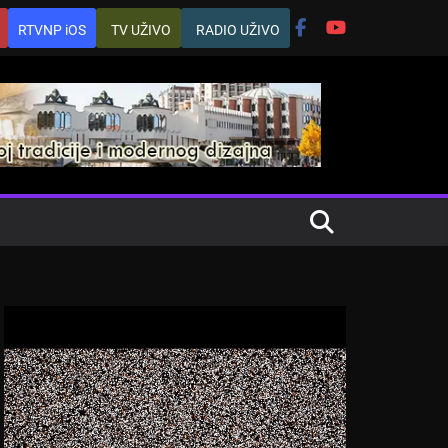
RTVNP iOS
TV UŽIVO
RADIO UŽIVO