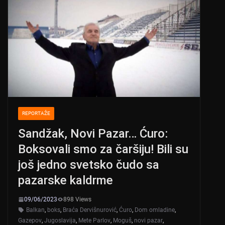
REPORTAŽE
Sandžak, Novi Pazar… Ćuro:
Boksovali smo za čaršiju! Bili su
još jedno svetsko čudo sa
pazarske kaldrme
09/06/2023
898 Views
Balkan
,
boks
,
Braća Dervišnurović
,
Ćuro
,
Dom omladine
,
Gazepov
,
Jugoslavija
,
Mete Parlov
,
Moguš
,
novi pazar
,