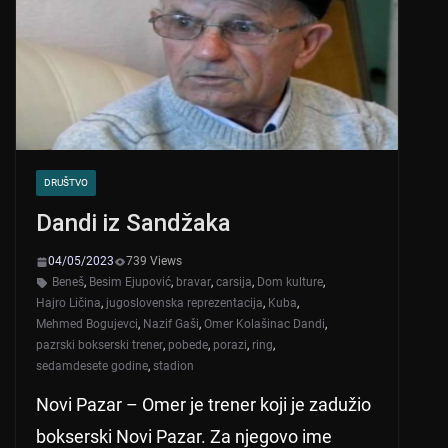
p
o
k
DRUŠTVO
Dandi iz Sandžaka
04/05/2023
739 Views
Beneš
,
Besim Ejupović
,
bravar
,
carsija
,
Dom kulture
,
Hajro Ličina
,
jugoslovenska reprezentacija
,
Kuba
,
Mehmed Bogujevci
,
Nazif Gaši
,
Omer Kolašinac Dandi
,
pazrski bokserski trener
,
pobede
,
porazi
,
ring
,
sedamdesete godine
,
stadion
Novi Pazar – Omer je trener koji je zadužio
bokserski Novi Pazar. Za njegovo ime