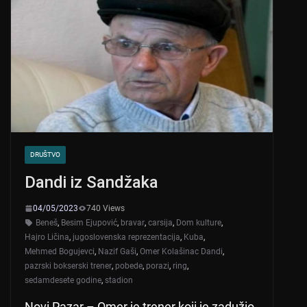
DRUŠTVO
Dandi iz Sandžaka
04/05/2023
740 Views
Beneš
,
Besim Ejupović
,
bravar
,
carsija
,
Dom kulture
,
Hajro Ličina
,
jugoslovenska reprezentacija
,
Kuba
,
Mehmed Bogujevci
,
Nazif Gaši
,
Omer Kolašinac Dandi
,
pazrski bokserski trener
,
pobede
,
porazi
,
ring
,
sedamdesete godine
,
stadion
Novi Pazar – Omer je trener koji je zadužio