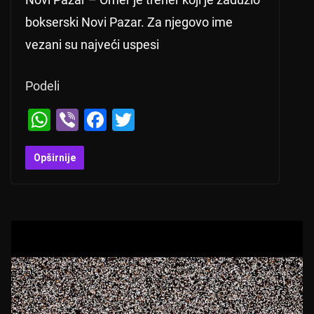
bokserski Novi Pazar. Za njegovo ime
vezani su najveći uspesi
Podeli
W
Vi
F
T
h
b
a
wi
at
er
c
tt
Opširnije
s
e
er
A
b
p
o
p
o
k