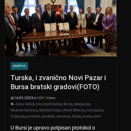
DRUŠTVO
Turska, i zvanično Novi Pazar i
Bursa bratski gradovi(FOTO)
14/01/2023
1051 Views
Alinur Aktaš
,
bnv
,
bratimljenje
,
Bursa
,
delegacija
,
Muamer Bačevac
,
Mustafa Esgin
,
Nihat Biševac
,
novi pazar
,
Prijepolje
,
protokol
,
sandžak
,
saradnja
,
Srbija
,
turska
,
tutin
U Bursi je upravo potpisan ptotokol o