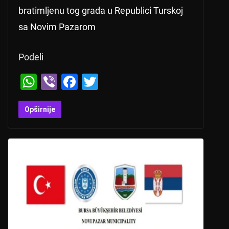
bratimljenu tog grada u Republici Turskoj
sa Novim Pazarom
Podeli
W
Vi
F
T
h
b
a
wi
at
er
c
tt
Opširnije
s
e
er
A
b
p
o
p
o
k