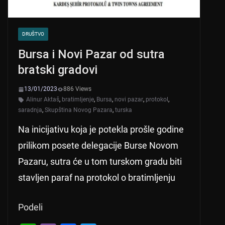
DRUŠTVO
Bursa i Novi Pazar od sutra
bratski gradovi
13/01/2023
886 Views
Alinur Aktaš
,
bratimljenje
,
Bursa
,
novi pazar
,
protokol
,
saradnja
,
Skupština Novog Pazara
,
turska
Na inicijativu koja je potekla prošle godine
prilikom posete delegacije Burse Novom
Pazaru, sutra će u tom turskom gradu biti
stavljen paraf na protokol o bratimljenju
Podeli