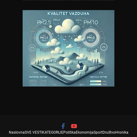
Naslovna
SVE VESTI
KATEGORIJE
Politika
Ekonomija
Sport
Društvo
Hronika