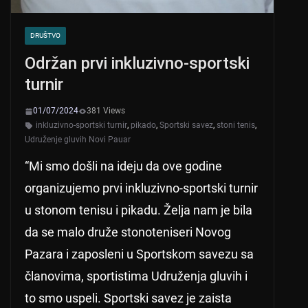
DRUŠTVO
Održan prvi inkluzivno-sportski
turnir
01/07/2024
381 Views
inkluzivno-sportski turnir
,
pikado
,
Sportski savez
,
stoni tenis
,
Udruženje gluvih Novi Pauar
“Mi smo došli na ideju da ove godine
organizujemo prvi inkluzivno-sportski turnir
u stonom tenisu i pikadu. Želja nam je bila
da se malo druže stonoteniseri Novog
Pazara i zaposleni u Sportskom savezu sa
članovima, sportistima Udruženja gluvih i
to smo uspeli. Sportski savez je zaista