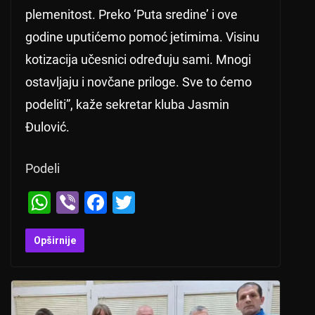
plemenitost. Preko ‘Puta sredine’ i ove
godine uputićemo pomoć jetimima. Visinu
kotizacija učesnici određuju sami. Mnogi
ostavljaju i novčane priloge. Sve to ćemo
podeliti”, kaže sekretar kluba Jasmin
Đulović.
Podeli
W
Vi
F
T
h
b
a
wi
at
er
c
tt
Opširnije
s
e
er
A
b
p
o