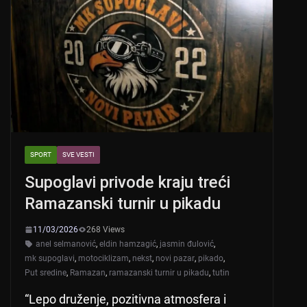
SPORT
SVE VESTI
Supoglavi privode kraju treći
Ramazanski turnir u pikadu
11/03/2026
268 Views
anel selmanović
,
eldin hamzagić
,
jasmin đulović
,
mk supoglavi
,
motociklizam
,
nekst
,
novi pazar
,
pikado
,
Put sredine
,
Ramazan
,
ramazanski turnir u pikadu
,
tutin
“Lepo druženje, pozitivna atmosfera i