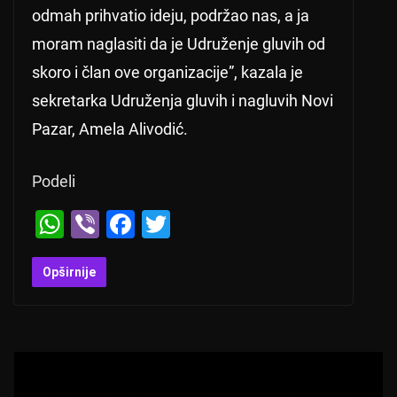
odmah prihvatio ideju, podržao nas, a ja
moram naglasiti da je Udruženje gluvih od
skoro i član ove organizacije”, kazala je
sekretarka Udruženja gluvih i nagluvih Novi
Pazar, Amela Alivodić.
Podeli
W
Vi
F
T
h
b
a
wi
at
er
c
tt
Opširnije
s
e
er
A
b
p
o
p
o