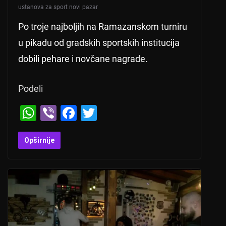
ustanova za sport novi pazar
Po troje najboljih na Ramazanskom turniru
u pikadu od gradskih sportskih institucija
dobili pehare i novčane nagrade.
Podeli
W
Vi
F
T
h
b
a
wi
at
er
c
tt
Opširnije
s
e
er
A
b
p
o
p
o