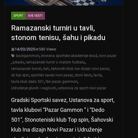
SPORT
SVE VESTI
Ramazanski turniri u tavli,
stonom tenisu, šahu i pikadu
14/03/2025
580 Views
backgammon
,
dvorana sportske akademije douš
,
novi pazar
,
pikado
,
ramazanski turnir u malom fudbalu
,
ramazanski turniri
,
šah
,
šahovski klub ina dizajn novi pazar
,
sk top spin
,
sportski savez novi pazar
,
stoni tenis
,
tavla
,
tavla klub dedo 501
,
tbk pazar gammon
,
Udruženje gluvih i nagluvih
,
ustanova za sport novi pazar
Gradski Sportski savez, Ustanova za sport,
tavla klubovi “Pazar Gammon ” i “Dedo
501”, Stonoteniski klub Top spin, Šahovski
klub Ina dizajn Novi Pazar i Udruženje