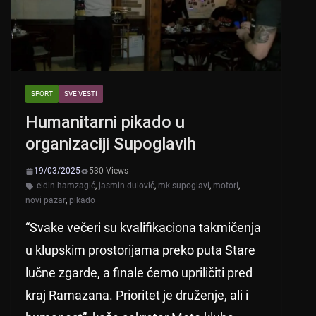
k
SPORT
SVE VESTI
Humanitarni pikado u
organizaciji Supoglavih
19/03/2025
530 Views
eldin hamzagić
,
jasmin đulović
,
mk supoglavi
,
motori
,
novi pazar
,
pikado
“Svake večeri su kvalifikaciona takmičenja
u klupskim prostorijama preko puta Stare
lučne zgarde, a finale ćemo upriličiti pred
kraj Ramazana. Prioritet je druženje, ali i