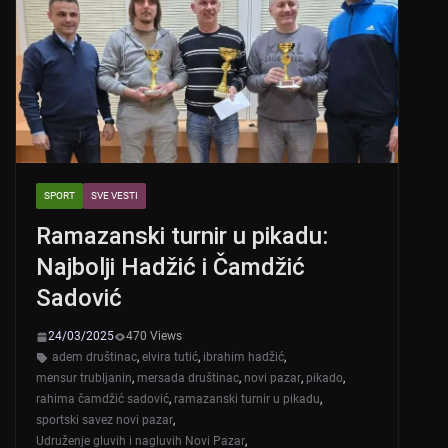
p
o
k
SPORT
SVE VESTI
Ramazanski turnir u pikadu:
Najbolji Hadžić i Čamdžić
Sadović
24/03/2025
470 Views
adem društinac
,
elvira tutić
,
ibrahim hadžić
,
mensur trubljanin
,
mersada društinac
,
novi pazar
,
pikado
,
rahima čamdžić sadović
,
ramazanski turnir u pikadu
,
sportski savez novi pazar
,
Udruženje gluvih i nagluvih Novi Pazar
,