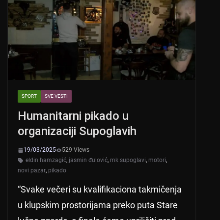
p
o
k
SPORT
SVE VESTI
Humanitarni pikado u
organizaciji Supoglavih
19/03/2025
529 Views
eldin hamzagić
,
jasmin đulović
,
mk supoglavi
,
motori
,
novi pazar
,
pikado
“Svake večeri su kvalifikaciona takmičenja
u klupskim prostorijama preko puta Stare