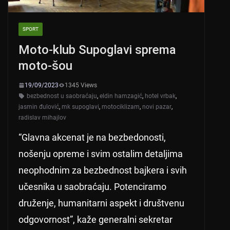
SPORT
Moto-klub Supoglavi sprema
moto-šou
19/09/2023
1345 Views
bezbednost u saobraćaju
,
eldin hamzagić
,
hotel vrbak
,
jasmin đulović
,
mk supoglavi
,
motociklizam
,
novi pazar
,
radislav mihajlov
“Glavna akcenat je na bezbedonosti,
nošenju opreme i svim ostalim detaljima
neophodnim za bezbednost bajkera i svih
učesnika u saobraćaju. Potenciramo
druženje, humanitarni aspekt i društvenu
odgovornost”, kaže generalni sekretar