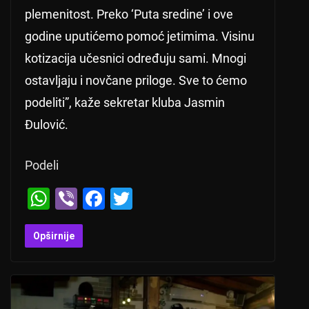
plemenitost. Preko ‘Puta sredine’ i ove
godine uputićemo pomoć jetimima. Visinu
kotizacija učesnici određuju sami. Mnogi
ostavljaju i novčane priloge. Sve to ćemo
podeliti”, kaže sekretar kluba Jasmin
Đulović.
Podeli
W
Vi
F
T
h
b
a
wi
at
er
c
tt
Opširnije
s
e
er
A
b
p
o