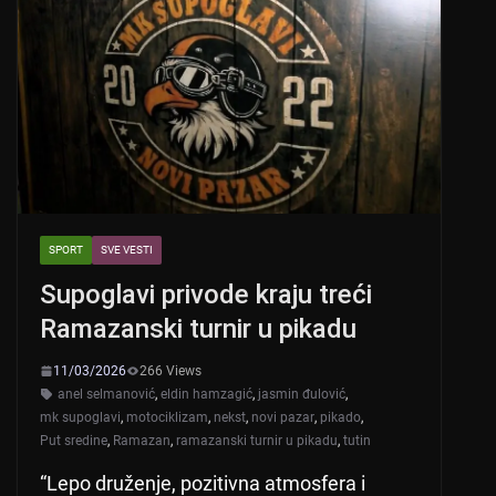
SPORT
SVE VESTI
Supoglavi privode kraju treći
Ramazanski turnir u pikadu
11/03/2026
266 Views
anel selmanović
,
eldin hamzagić
,
jasmin đulović
,
mk supoglavi
,
motociklizam
,
nekst
,
novi pazar
,
pikado
,
Put sredine
,
Ramazan
,
ramazanski turnir u pikadu
,
tutin
“Lepo druženje, pozitivna atmosfera i