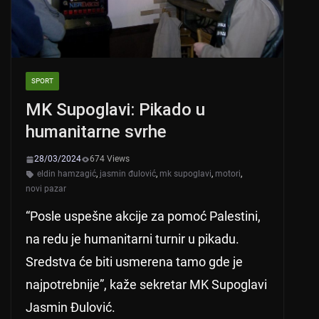
SPORT
MK Supoglavi: Pikado u
humanitarne svrhe
28/03/2024
674 Views
eldin hamzagić
,
jasmin đulović
,
mk supoglavi
,
motori
,
novi pazar
“Posle uspešne akcije za pomoć Palestini,
na redu je humanitarni turnir u pikadu.
Sredstva će biti usmerena tamo gde je
najpotrebnije”, kaže sekretar MK Supoglavi
Jasmin Đulović.