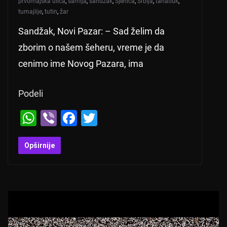
prvomajska ulica
,
šamija
,
sandžak
,
Sjenica
,
Srbija
,
tahatluk
,
tumajlije
,
tutin
,
žar
Sandžak, Novi Pazar: – Sad želim da
zborim o našem šeheru, vreme je da
cenimo ime Novog Pazara, ima
Podeli
W
Vi
F
T
h
b
a
wi
at
er
c
tt
Opširnije
s
e
er
A
b
p
o
p
o