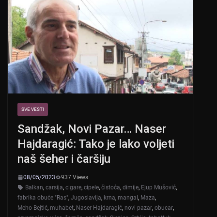
SVE VESTI
Sandžak, Novi Pazar… Naser
Hajdaragić: Tako je lako voljeti
naš šeher i čaršiju
08/05/2023
937 Views
Balkan
,
carsija
,
cigare
,
cipele
,
čistoća
,
dimije
,
Ejup Mušović
,
fabrika obuće "Ras"
,
Jugoslavija
,
krna
,
mangal
,
Maza
,
Meho Bejtić
,
muhabet
,
Naser Hajdaragić
,
novi pazar
,
obucar
,