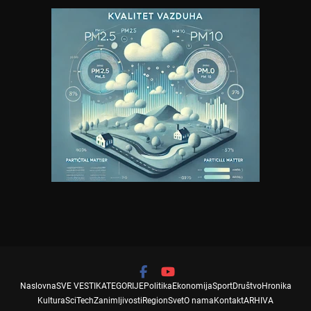
Naslovna
SVE VESTI
KATEGORIJE
Politika
Ekonomija
Sport
Društvo
Hronika
Kultura
SciTech
Zanimljivosti
Region
Svet
O nama
Kontakt
ARHIVA