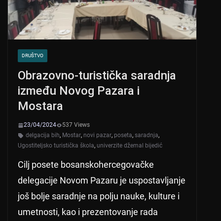
DRUŠTVO
Obrazovno-turistička saradnja
između Novog Pazara i
Mostara
23/04/2024
537 Views
delgacija bih
,
Mostar
,
novi pazar
,
poseta
,
saradnja
,
Ugostiteljsko turistička škola
,
univerzite džemal bijedić
Cilj posete bosanskohercegovačke
delegacije Novom Pazaru je uspostavljanje
još bolje saradnje na polju nauke, kulture i
umetnosti, kao i prezentovanje rada