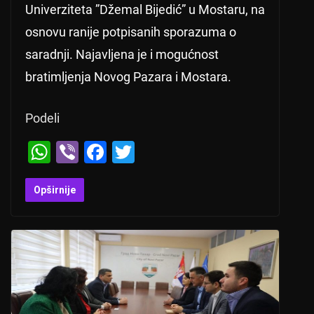
Univerziteta ”Džemal Bijedić” u Mostaru, na
osnovu ranije potpisanih sporazuma o
saradnji. Najavljena je i mogućnost
bratimljenja Novog Pazara i Mostara.
Podeli
W
Vi
F
T
h
b
a
wi
at
er
c
tt
Opširnije
s
e
er
A
b
p
o
p
o
k