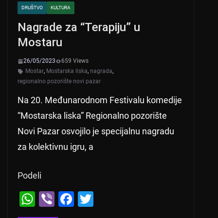
DRUŠTVO
KULTURA
Nagrade za “Terapiju” u
Mostaru
26/05/2023
659 Views
Mostar
,
Mostarska liska
,
nagrada
,
regionalno pozorište novi pazar
Na 20. Međunarodnom Festivalu komedije
“Mostarska liska” Regionalno pozorište
Novi Pazar osvojilo je specijalnu nagradu
za kolektivnu igru, a
Podeli
W
Vi
F
T
h
b
a
wi