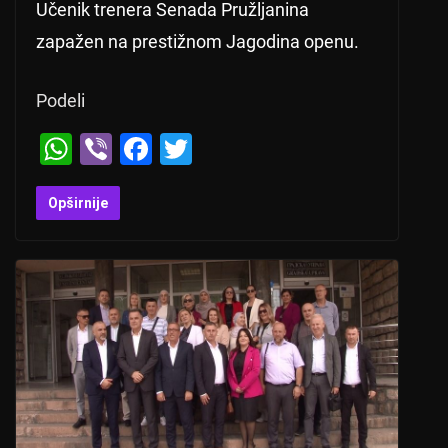
Učenik trenera Senada Pružljanina
zapažen na prestižnom Jagodina openu.
Podeli
W
Vi
F
T
h
b
a
wi
at
er
c
tt
Opširnije
s
e
er
A
b
p
o
p
o
k