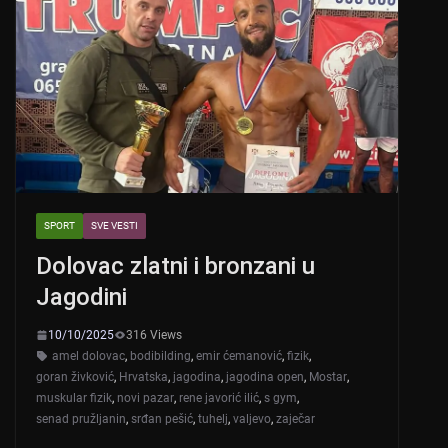
SPORT
SVE VESTI
Dolovac zlatni i bronzani u
Jagodini
10/10/2025
316 Views
amel dolovac
,
bodibilding
,
emir ćemanović
,
fizik
,
goran živković
,
Hrvatska
,
jagodina
,
jagodina open
,
Mostar
,
muskular fizik
,
novi pazar
,
rene javorić ilić
,
s gym
,
senad pružljanin
,
srđan pešić
,
tuhelj
,
valjevo
,
zaječar