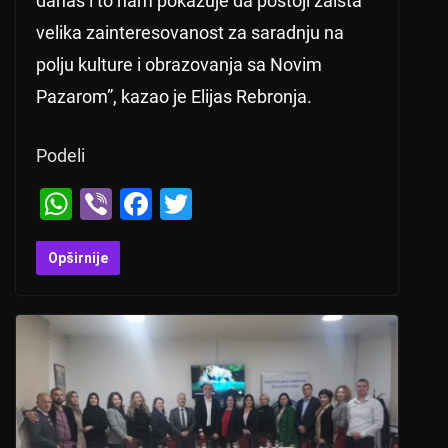
danas i to nam pokazuje da postoji zaista
velika zainteresovanost za saradnju na
polju kulture i obrazovanja sa Novim
Pazarom”, kazao je Elijas Rebronja.
Podeli
W
Vi
F
T
h
b
a
wi
at
er
c
tt
Opširnije
s
e
er
A
b
p
o
p
o
k