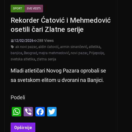
SPORT
SVE VESTI
Rekorder Ćatović i Mehmedović
osetili čari Zlatne serije
12/02/2026
288 Views
ak novi pazar
,
aldin ćatović
,
armin sinančević
,
atletika
,
banjica
,
Beograd
,
mejra mehmedović
,
novi pazar
,
Prijepolje
,
svetska atletika
,
zlatna serija
Mladi atletičari Novog Pazara oprobali se
sa svetskom elitom u dvorani na Banjici.
Podeli
W
Vi
F
T
h
b
a
wi
at
er
c
tt
Opširnije