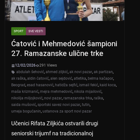
SPORT
SVE VESTI
Ćatović i Mehmedović šampioni
27. Ramazanske ulične trke
12/02/2026
291 Views
abdulah šehović
,
ahmed ziljkić
,
ak novi pazar
,
ak partizan
,
ak raška
,
aldin ćatović
,
alen sejdović
,
atletika
,
belma kačapor
,
Beograd
,
esad hasanović
,
hatidža sejfić
,
ismail fekić
,
kaid koca
,
maša krizmanić
,
mejra mehmedović
,
nikola mijailović
,
nikolija miljojković
,
novi pazar
,
ramazanska trka
,
raška
,
saida mušović
,
sportski savez novi pazar
,
tutin
,
umeja bogućanin
,
ustanova za sport novi pazar
Učenici Rifata Ziljkića ostvarili drugi
seniorski trijumf na tradicionalnoj