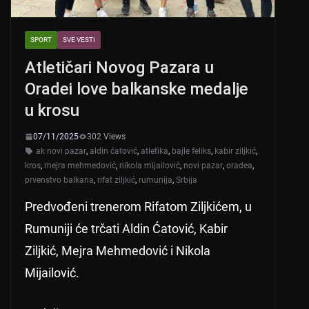
SPORT
SVE VESTI
Atletičari Novog Pazara u
Oradei love balkanske medalje
u krosu
07/11/2025
302 Views
ak novi pazar
,
aldin ćatović
,
atletika
,
bajle feliks
,
kabir ziljkić
,
kros
,
mejra mehmedović
,
nikola mijailović
,
novi pazar
,
oradea
,
prvenstvo balkana
,
rifat ziljkić
,
rumunija
,
Srbija
Predvođeni trenerom Rifatom Ziljkićem, u
Rumuniji će trčati Aldin Ćatović, Kabir
Ziljkić, Mejra Mehmedović i Nikola
Mijailović.