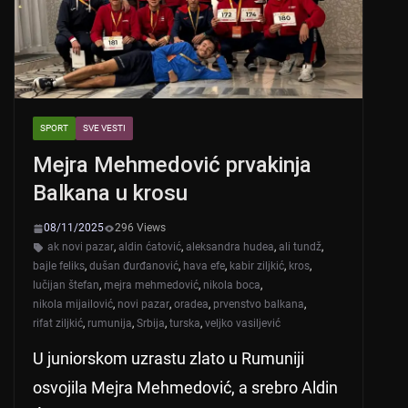
k
SPORT
SVE VESTI
Mejra Mehmedović prvakinja
Balkana u krosu
08/11/2025
296 Views
ak novi pazar
,
aldin ćatović
,
aleksandra hudea
,
ali tundž
,
bajle feliks
,
dušan đurđanović
,
hava efe
,
kabir ziljkić
,
kros
,
lučijan štefan
,
mejra mehmedović
,
nikola boca
,
nikola mijailović
,
novi pazar
,
oradea
,
prvenstvo balkana
,
rifat ziljkić
,
rumunija
,
Srbija
,
turska
,
veljko vasiljević
U juniorskom uzrastu zlato u Rumuniji
osvojila Mejra Mehmedović, a srebro Aldin