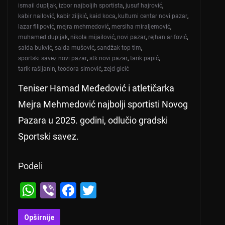
ismail dupljak
,
izbor najboljih sportista
,
jusuf hajrović
,
kabir nailović
,
kabir ziljkić
,
kaid koca
,
kulturni centar novi pazar
,
lazar filipović
,
mejra mehmedović
,
mersiha miraljemović
,
muhamed dupljak
,
nikola mijailović
,
novi pazar
,
rejhan arifović
,
saida bukvić
,
saida mušović
,
sandžak top tim
,
sportski savez novi pazar
,
stk novi pazar
,
tarik papić
,
tarik rašljanin
,
teodora simović
,
zejd gicić
Teniser Hamad Međedović i atletičarka
Mejra Mehmedović najbolji sportisti Novog
Pazara u 2025. godini, odlučio gradski
Sportski savez.
Podeli
W
Vi
F
T
h
b
a
wi
at
er
c
tt
Opširnije