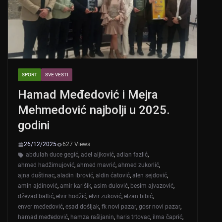
k
SPORT
SVE VESTI
Hamad Međedović i Mejra
Mehmedović najbolji u 2025.
godini
26/12/2025
627 Views
abdulah duce gegić
,
adel aljković
,
adian fazlić
,
ahmed hadžimujović
,
ahmed mavrić
,
ahmed zukorlić
,
ajna duštinac
,
aladin ibrović
,
aldin ćatović
,
alen sejdović
,
amin ajdinović
,
amir karišik
,
asim đulović
,
besim ajvazović
,
dževad baltić
,
elvir hodžić
,
elvir zuković
,
elzan bibić
,
enver međedović
,
esad došljak
,
fk novi pazar
,
gosr novi pazar
,
hamad međedović
,
hamza rašljanin
,
haris trtovac
,
ilma čaprić
,