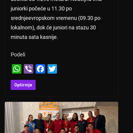
juniorki počeće u 11.30 po
srednjeevropskom vremenu (09.30 po
lokalnom), dok će juniori na stazu 30
minuta sata kasnije.
Podeli
W
Vi
F
T
h
b
a
wi
at
er
c
tt
Opširnije
s
e
er
A
b
p
o
p
o