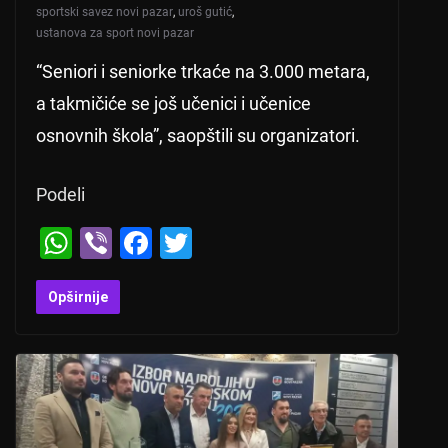
sportski savez novi pazar
,
uroš gutić
,
ustanova za sport novi pazar
“Seniori i seniorke trkaće na 3.000 metara,
a takmičiće se još učenici i učenice
osnovnih škola”, saopštili su organizatori.
Podeli
W
Vi
F
T
h
b
a
wi
at
er
c
tt
Opširnije
s
e
er
A
b
p
o
p
o