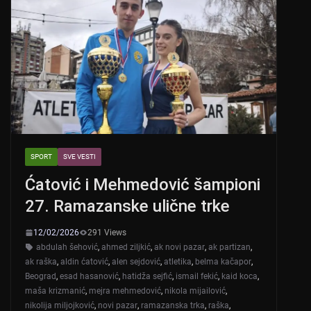
SPORT
SVE VESTI
Ćatović i Mehmedović šampioni
27. Ramazanske ulične trke
12/02/2026
291 Views
abdulah šehović
,
ahmed ziljkić
,
ak novi pazar
,
ak partizan
,
ak raška
,
aldin ćatović
,
alen sejdović
,
atletika
,
belma kačapor
,
Beograd
,
esad hasanović
,
hatidža sejfić
,
ismail fekić
,
kaid koca
,
maša krizmanić
,
mejra mehmedović
,
nikola mijailović
,
nikolija miljojković
,
novi pazar
,
ramazanska trka
,
raška
,