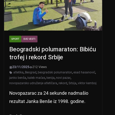
k
SPORT
SVE VESTI
Beogradski polumaraton: Bibiću
trofej i rekord Srbije
23/11/2025
212 Views
atletika
,
Beograd
,
beogradski polumaraton
,
esad hasanović
,
janko benša
,
kaleb maćas
,
kenija
,
novi pazar
,
novopazarsko udruženje atletičara
,
rekord
,
Srbija
,
viktor kemboj
Novopazarac za 24 sekunde nadmašio
rezultat Janka Benše iz 1998. godine.