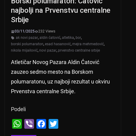
Borski polumaraton: Ćatović
najbolji na Prvenstvu centralne
Srbije
03/11/2025
232 Views
ak novi pazar
,
aldin ćatović
,
atletika
,
bor
,
borski polumaraton
,
esad hasanović
,
mejra mehmedović
,
nikola mijailović
,
novi pazar
,
prvenstvo centralne srbije
Atletičar Novog Pazara Aldin Ćatović
zauzeo sedmo mesto na Borskom
polumaratonu, uz najboji rezultat u okviru
Prvenstva centralne Srbije.
Podeli
W
Vi
F
T
h
b
a
wi