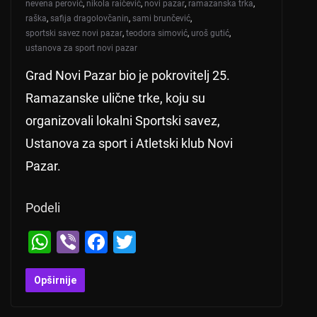
nevena perović
,
nikola raičević
,
novi pazar
,
ramazanska trka
,
raška
,
safija dragolovčanin
,
sami brunčević
,
sportski savez novi pazar
,
teodora simović
,
uroš gutić
,
ustanova za sport novi pazar
Grad Novi Pazar bio je pokrovitelj 25.
Ramazanske ulične trke, koju su
organizovali lokalni Sportski savez,
Ustanova za sport i Atletski klub Novi
Pazar.
Podeli
W
Vi
F
T
h
b
a
wi
at
er
c
tt
Opširnije
s
e
er