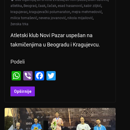
atletika
,
Beograd
,
čaak
,
čačak
,
esad hasanović
,
kabir ziljkić
,
kragujevac
,
kragujevački polumaraton
,
mejra mehmedović
,
milica tomašević
,
nevena jovanović
,
nikola mijailović
,
ženska trka
Atletski klub Novi Pazar uspešan na
takmičenjima u Beogradu i Kragujevcu.
Podeli
W
Vi
F
T
h
b
a
wi
at
er
c
tt
Opširnije
s
e
er
A
b
p
o