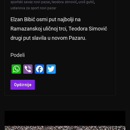
sportski savez novi pazar
,
teodora simović
,
uroš gutić
,
ustanova za sport novi pazar
Elzan Bibić osmi put najbolji na
Ramazanskoj uličnoj trci, Teodora Simović
drugi put slavila u novom Pazaru.
Podeli
W
Vi
F
T
h
b
a
wi
at
er
c
tt
Opširnije
s
e
er
A
b
p
o
p
o