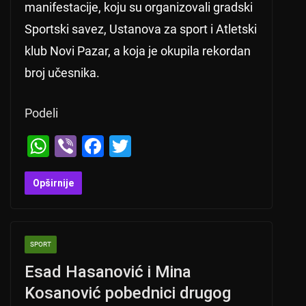
manifestacije, koju su organizovali gradski
Sportski savez, Ustanova za sport i Atletski
klub Novi Pazar, a koja je okupila rekordan
broj učesnika.
Podeli
W
Vi
F
T
h
b
a
wi
at
er
c
tt
Opširnije
s
e
er
A
b
SPORT
p
o
Esad Hasanović i Mina
p
o
Kosanović pobednici drugog
k