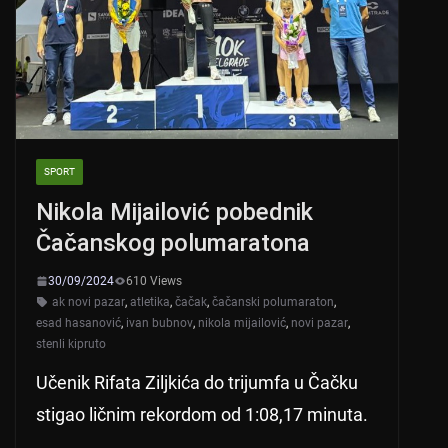
p
o
k
SPORT
Nikola Mijailović pobednik
Čačanskog polumaratona
30/09/2024
610 Views
ak novi pazar
,
atletika
,
čačak
,
čačanski polumaraton
,
esad hasanović
,
ivan bubnov
,
nikola mijailović
,
novi pazar
,
stenli kipruto
Učenik Rifata Ziljkića do trijumfa u Čačku
stigao ličnim rekordom od 1:08,17 minuta.