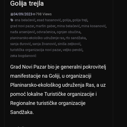
Golija trejla
04/09/2023
798 Views
ena belaćević
,
esad hasanović
,
golija
,
golija trejl
,
grad novi pazar
,
martin gaber
,
mina belaćević
,
mina kosanović
,
nađa arsenijević
,
odvraćenica
,
ognjen obućina
,
planinarsko-ekološko udruženje ras
,
rto sandžaka
,
sanja đurović
,
sanja živanović
,
siniša zeljković
,
turistička organizacija novi pazar
,
veljko pendić
,
zeka bogdanović
Grad Novi Pazar bio je generalni pokrovitelj
manifestacije na Goliji, u organizaciji
Planinarsko-ekološkog udruženja Ras, a uz
pomoć lokalne Turističke organizacije i
Regionalne turističke organizacije
Sandžaka.