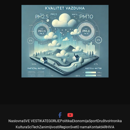
Naslovna
SVE VESTI
KATEGORIJE
Politika
Ekonomija
Sport
Društvo
Hronika
Kultura
SciTech
Zanimljivosti
Region
Svet
O nama
Kontakt
ARHIVA