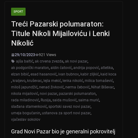
A
b
SPORT
p
o
Treći Pazarski polumaraton:
p
o
Titule Nikoli Mijailoviću i Lenki
k
Nikolić
29/10/2023
921 Views
ajša baltić
,
ak crvena zvezda
,
ak novi pazar
,
ak podgorički maraton
,
aldin ćatović
,
andrija popović
,
atletika
,
elzan bibić
,
esad hasanović
,
ivan bubnov
,
kabir ziljkić
,
kaid koca
,
kraljevo
,
kruševac
,
lejla mekić
,
lenka nikolić
,
milica tomašević
,
miloš japundžić
,
nenad živković
,
nerma čebović
,
Nihat Biševac
,
nikola mijailović
,
novi pazar
,
pazarski polumaraton
,
rada miladinović
,
Rusija
,
saida mušović
,
saima murić
,
slađana stamenković
,
sportski savez novi pazar
,
umeja bogućanin
,
ustanova za sport novi pazar
,
vjačeslav sokolov
Grad Novi Pazar bio je generalni pokrovitelj