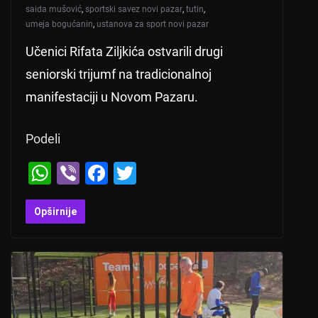
saida mušović
,
sportski savez novi pazar
,
tutin
,
umeja bogućanin
,
ustanova za sport novi pazar
Učenici Rifata Ziljkića ostvarili drugi
seniorski trijumf na tradicionalnoj
manifestaciji u Novom Pazaru.
Podeli
W
Vi
F
T
h
b
a
wi
at
er
c
tt
Opširnije
s
e
er
A
b
p
o
p
o