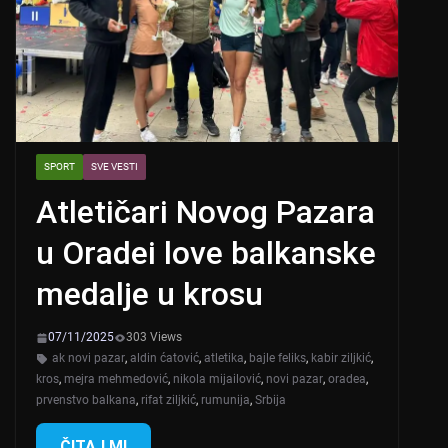
SPORT
SVE VESTI
Atletičari Novog Pazara
u Oradei love balkanske
medalje u krosu
07/11/2025
303 Views
ak novi pazar
,
aldin ćatović
,
atletika
,
bajle feliks
,
kabir ziljkić
,
kros
,
mejra mehmedović
,
nikola mijailović
,
novi pazar
,
oradea
,
prvenstvo balkana
,
rifat ziljkić
,
rumunija
,
Srbija
ČITAJ MI