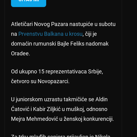
Atletičari Novog Pazara nastupiće u subotu
na
Prvenstvu Balkana u krosu
, čiji je
domaćin rumunski Bajle Feliks nadomak
Oradee.
Od ukupno 15 reprezentativaca Srbije,
četvoro su Novopazarci.
U juniorskom uzrastu takmičiće se Aldin
Ćatović i Kabir Ziljkić u muškoj, odnosno
Mejra Mehmedović u ženskoj konkurenciji.
Za trku mlađih seniora prijavljen je Nikola