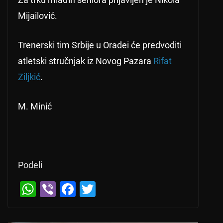
Mijailović.
Trenerski tim Srbije u Oradei će predvoditi
atletski stručnjak iz Novog Pazara
Rifat
Ziljkić
.
M. Minić
Podeli
W
Vi
F
T
h
b
a
wi
at
er
c
tt