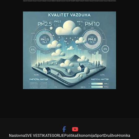
Naslovna
SVE VESTI
KATEGORIJE
Politika
Ekonomija
Sport
Društvo
Hronika