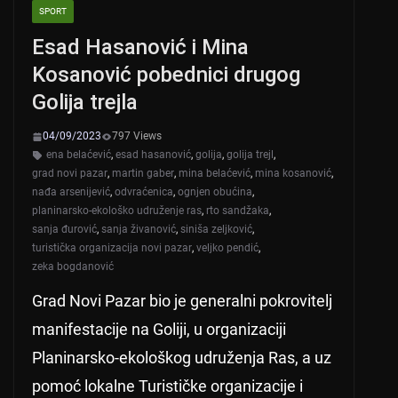
SPORT
Esad Hasanović i Mina
Kosanović pobednici drugog
Golija trejla
04/09/2023
797 Views
ena belaćević
,
esad hasanović
,
golija
,
golija trejl
,
grad novi pazar
,
martin gaber
,
mina belaćević
,
mina kosanović
,
nađa arsenijević
,
odvraćenica
,
ognjen obućina
,
planinarsko-ekološko udruženje ras
,
rto sandžaka
,
sanja đurović
,
sanja živanović
,
siniša zeljković
,
turistička organizacija novi pazar
,
veljko pendić
,
zeka bogdanović
Grad Novi Pazar bio je generalni pokrovitelj
manifestacije na Goliji, u organizaciji
Planinarsko-ekološkog udruženja Ras, a uz
pomoć lokalne Turističke organizacije i