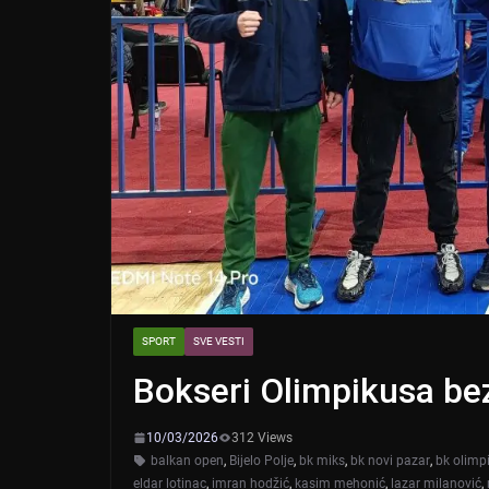
SPORT
SVE VESTI
Bokseri Olimpikusa bez
10/03/2026
312 Views
balkan open
,
Bijelo Polje
,
bk miks
,
bk novi pazar
,
bk olimp
eldar lotinac
,
imran hodžić
,
kasim mehonić
,
lazar milanović
,