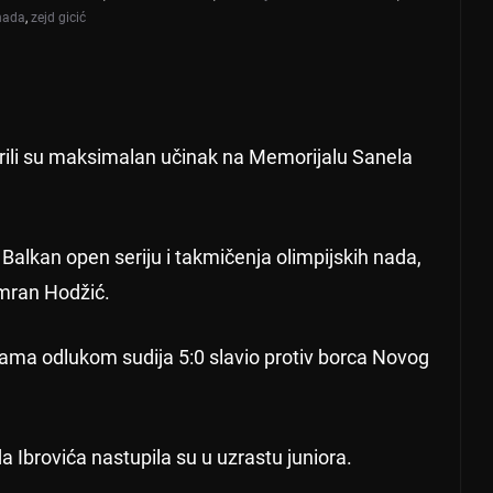
 nada
,
zejd gicić
rili su maksimalan učinak na Memorijalu Sanela
a Balkan open seriju i takmičenja olimpijskih nada,
 Imran Hodžić.
grama odlukom sudija 5:0 slavio protiv borca Novog
 Ibrovića nastupila su u uzrastu juniora.