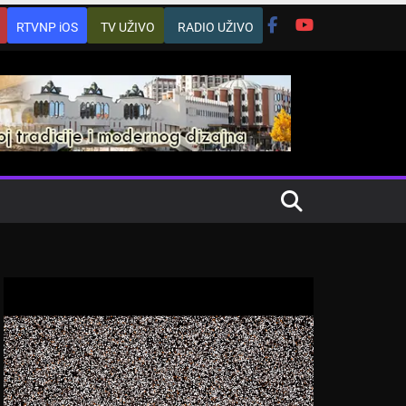
RTVNP iOS
TV UŽIVO
RADIO UŽIVO