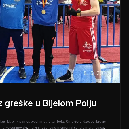
 greške u Bijelom Polju
ikus
,
bk pink panter
,
bk ultimat fajter
,
boks
,
Crna Gora
,
dževad ibrović
,
marko čurlinovski
,
melvin hasanović
,
memorijal sanela martinovića
,