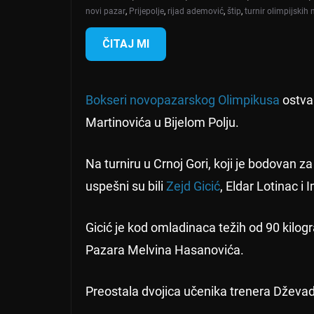
novi pazar
,
Prijepolje
,
rijad ademović
,
štip
,
turnir olimpijskih
ČITAJ MI
Bokseri novopazarskog Olimpikusa
ostva
Martinovića u Bijelom Polju.
Na turniru u Crnoj Gori, koji je bodovan z
uspešni su bili
Zejd Gicić
, Eldar Lotinac i
Gicić je kod omladinaca težih od 90 kilo
Pazara Melvina Hasanovića.
Preostala dvojica učenika trenera Dževada