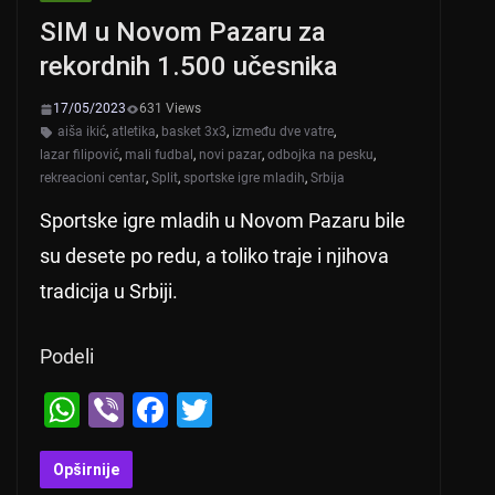
SIM u Novom Pazaru za
rekordnih 1.500 učesnika
17/05/2023
631 Views
aiša ikić
,
atletika
,
basket 3x3
,
između dve vatre
,
lazar filipović
,
mali fudbal
,
novi pazar
,
odbojka na pesku
,
rekreacioni centar
,
Split
,
sportske igre mladih
,
Srbija
Sportske igre mladih u Novom Pazaru bile
su desete po redu, a toliko traje i njihova
tradicija u Srbiji.
Podeli
W
Vi
F
T
h
b
a
wi
at
er
c
tt
Opširnije