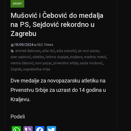
SPORT
Mušović i Čebović do medalja
na PS, Sejdović rekordno u
Zagrebu
18/09/2024
562 Views
ahmed đakovac
,
aiša ikić
,
aiša zukorlić
,
ak novi pazar
,
alen sejdović
,
atletika
,
fatima dupljak
,
kraljevo
,
medina mekić
,
nerma čebović
,
novi pazar
,
prvenstvo srbije
,
saida mušović
,
Zagreb
,
zagrebačka milja
Dve medalje za novopazarsku atletiku na
Prvenstvu Srbije za uzrast do 14 godina u
Kraljevu.
Podeli
W
Vi
F
T