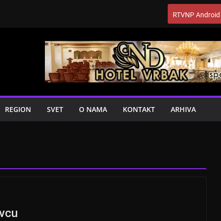
RTVNP Android
REGION
SVET
O NAMA
KONTAKT
ARHIVA
evcu