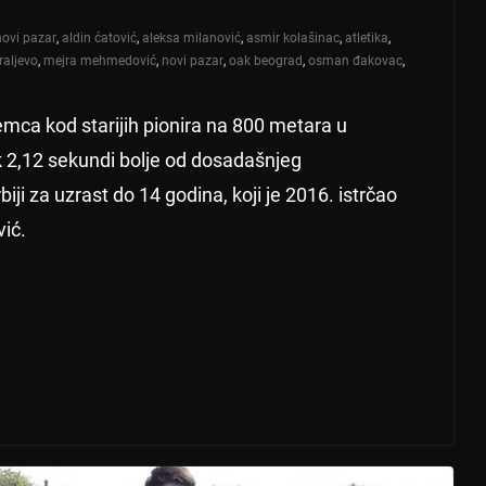
novi pazar
,
aldin ćatović
,
aleksa milanović
,
asmir kolašinac
,
atletika
,
raljevo
,
mejra mehmedović
,
novi pazar
,
oak beograd
,
osman đakovac
,
mca kod starijih pionira na 800 metara u
k 2,12 sekundi bolje od dosadašnjeg
iji za uzrast do 14 godina, koji je 2016. istrčao
vić.