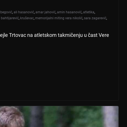
i begović
,
ali hasanović
,
amar jahović
,
amin hasanović
,
atletika
,
 bahtijarević
,
kruševac
,
memorijalni miting vera nikolić
,
sara zagarević
,
ejle Trtovac na atletskom takmičenju u čast Vere