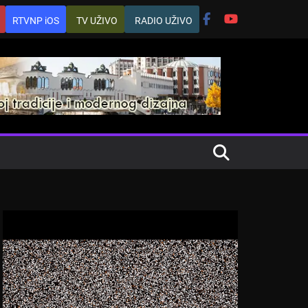
RTVNP iOS
TV UŽIVO
RADIO UŽIVO