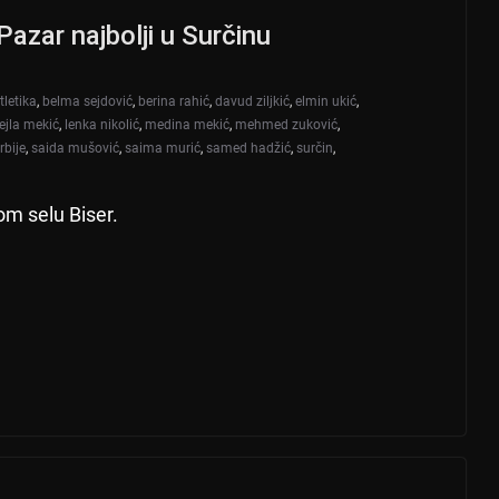
Pazar najbolji u Surčinu
tletika
,
belma sejdović
,
berina rahić
,
davud ziljkić
,
elmin ukić
,
lejla mekić
,
lenka nikolić
,
medina mekić
,
mehmed zuković
,
rbije
,
saida mušović
,
saima murić
,
samed hadžić
,
surčin
,
om selu Biser.