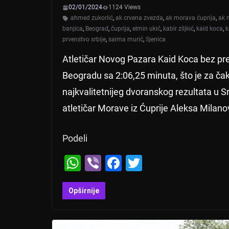
02/01/2024
1124 Views
ahmed zukorlić
,
ak crvena zvezda
,
ak morava ćuprija
,
ak 
banjica
,
Beograd
,
ćuprija
,
elmin ukić
,
kabir ziljkić
,
kaid koca
,
k
prvenstvo srbije
,
saima murić
,
Sjenica
Atletičar Novog Pazara Kaid Koca bez pre
Beogradu sa 2:06,25 minuta, što je za ča
najkvalitetnijeg dvoranskog rezultata u Srb
atletičar Morave iz Ćuprije Aleksa Milano
Podeli
W
Vi
F
T
h
b
a
wi
at
er
c
tt
Opširnije
s
e
er
A
b