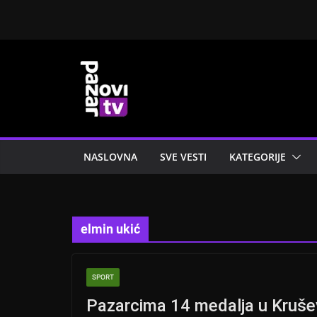
Skip
to
content
NASLOVNA
SVE VESTI
KATEGORIJE
elmin ukić
SPORT
Pazarcima 14 medalja u Kruš