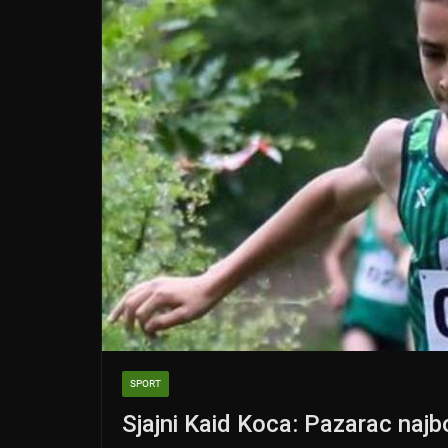
p
o
k
SPORT
Sjajni Kaid Koca: Pazarac najb