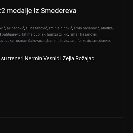
22 medalje iz Smedereva
ović
,
ali begović
,
ali hasanović
,
amin ajdinović
,
amin hasanović
,
atletika
,
l bahtijarević
,
fatima dupljak
,
hamza ziljkić
,
ismail hasanović
,
ovi pazar
,
osman đakovac
,
rejhan mašović
,
sara ferizović
,
smederevo
,
su treneri Nermin Vesnić i Zejla Rožajac.