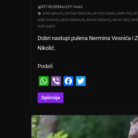
07/10/2024
529 Views
adel aljković
,
ahmed đakovac
,
ak novi pazar
,
alem ikić
,
al
bilal hodović
,
daris biberović
,
davud hajrović
,
elmin ukić
,
emil
tarik papić
Dobri nastupi pulena Nermina Vesnića i Z
Nikolić.
Podeli
W
Vi
F
T
h
b
a
wi
at
er
c
tt
Opširnije
s
e
er
A
b
p
o