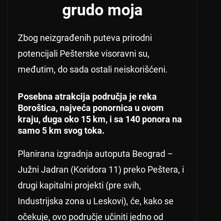
grudo moja
Zbog neizgrađenih puteva prirodni
potencijali Pešterske visoravni su,
međutim, do sada ostali neiskorišćeni.
Posebna atrakcija područja je reka
Boroštica, najveća ponornica u ovom
kraju, duga oko 15 km, i sa 140 ponora na
samo 5 km svog toka.
Planirana izgradnja autoputa Beograd –
Južni Jadran (Koridora 11) preko Peštera, i
drugi kapitalni projekti (pre svih,
Industrijska zona u Leskovi), će, kako se
očekuje, ovo područje učiniti jedno od