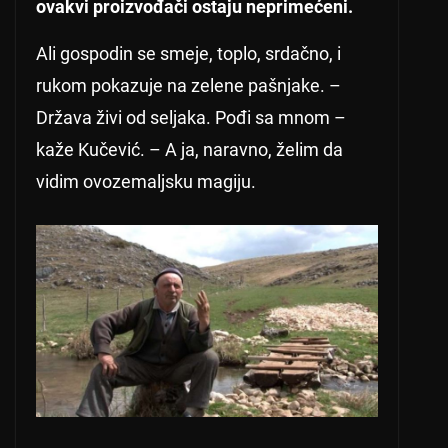
ovakvi proizvođači ostaju neprimećeni.
Ali gospodin se smeje, toplo, srdačno, i
rukom pokazuje na zelene pašnjake. –
Država živi od seljaka. Pođi sa mnom –
kaže Kučević. – A ja, naravno, želim da
vidim ovozemaljsku magiju.