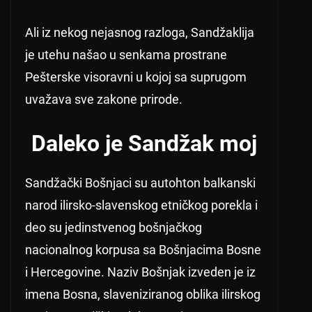
Ali iz nekog nejasnog razloga, Sandžaklija
je utehu našao u senkama prostrane
Pešterske visoravni u kojoj sa suprugom
uvažava sve zakone prirode.
Daleko je Sandžak moj
Sandžački Bošnjaci su autohton balkanski
narod ilirsko-slavenskog etničkog porekla i
deo su jedinstvenog bošnjačkog
nacionalnog korpusa sa Bošnjacima Bosne
i Hercegovine. Naziv Bošnjak izveden je iz
imena Bosna, slaveniziranog oblika ilirskog