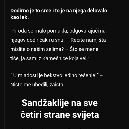
Dodirno je to srce i to je na njega delovalo
kao lek.
Priroda se malo pomakla, odgovarajući na
njegov dodir čak i u snu. – Recite nam, šta
mislite o našim selima? – Što se mene
tiče, ja sam iz Kamešnice koja veli:
“ U mladosti je bekstvo jedino rešenje!” –
Niste me ubedili, zaista.
Sandžaklije na sve
četiri strane svijeta