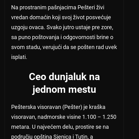
Na prostranim pašnjacima Pešteri živi
vredan domaćin koji svoj život posvećuje
uzgoju ovaca. Svako jutro ustaje pre zore,
sa puno poštovanja i odgovornosti brine o
svom stadu, verujući da se pošten rad uvek
isplati.
Ceo dunjaluk na
jednom mestu
Pešterska visoravan (Pešter) je kraška
visoravan, nadmorske visine 1.100 – 1.250
metara. U najvećem delu, prostire se na
području opština Sjenica i Tutin, a