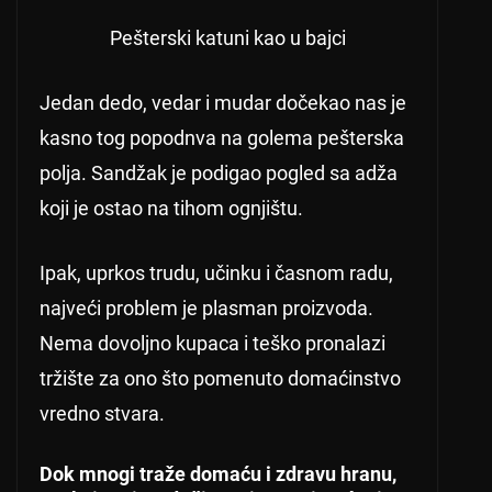
Pešterski katuni kao u bajci
Jedan dedo, vedar i mudar dočekao nas je
kasno tog popodnva na golema pešterska
polja. Sandžak je podigao pogled sa adža
koji je ostao na tihom ognjištu.
Ipak, uprkos trudu, učinku i časnom radu,
najveći problem je plasman proizvoda.
Nema dovoljno kupaca i teško pronalazi
tržište za ono što pomenuto domaćinstvo
vredno stvara.
Dok mnogi traže domaću i zdravu hranu,