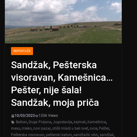
REPORTAŽE
Sandžak, Pešterska
visoravan, Kamešnica…
Pešter, nije šala!
Sandžak, moja priča
10/03/2023
1336 Views
Balkan
,
Duga Poljana
,
Jugoslavija
,
kajmak
,
Kamešnica
,
meso
,
mleko
,
novi pazar
,
otišli mladi u beli svet
,
ovce
,
Pešter
,
Pešterska visoravan
,
pešterski katuni
,
sandžački sibir
,
sandžak
,