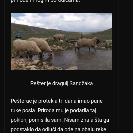
Pešter je dragulj Sandžaka
Pešterac je protekla tri dana imao pune
ruke posla. Priroda mu je podarila taj
poklon, pomislila sam. Nisam znala šta ga
podstaklo da odluči da ode na obalu reke.