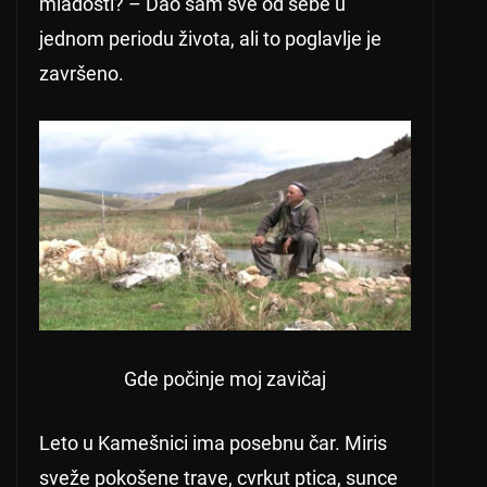
mladosti? – Dao sam sve od sebe u
jednom periodu života, ali to poglavlje je
završeno.
Gde počinje moj zavičaj
Leto u Kamešnici ima posebnu čar. Miris
sveže pokošene trave, cvrkut ptica, sunce