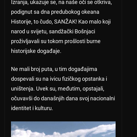
Izranja, ukazuje se, na naše oči se otkriva,
podignut sa dna predubokog okeana
Historije, to čudo, SANŽAK! Kao malo koji
narod u svijetu, sandžački Bošnjaci
proživljavali su tokom prošlosti burne
historijske događaje.
Ne mali broj puta, u tim događajima
dospevali su na ivicu fizičkog opstanka i
uništenja. Uvek su, međutim, opstajali,
očuvavši do današnjih dana svoj nacionalni
identitet i kulturu.