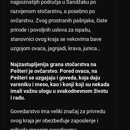
najpoznatijih područja u Sandžaku po
razvijenom stočarstvu, a posebno po
ovčarstvu. Zvog prostranih pašnjaka, čiste
prirode i povoljnih uslova za ispašu,
stanovnici ovog kraja se vekovima bave
uzgojom ovaca, jagnjadi, krava, junica…
Najzastupljenija grana stočarstva na
Pešteri je ovčarstvo. Pored ovaca, na
Pešteri se uzgajaju i goveda, koja daju
vareniku i meso, kao i konji koji su nekada
imali važnu ulogu u svakodnevnom životu
i radu.
Govedarstvo ima veliki značaj za privredu
ovog kraja jer obezbeđuje zaposlenje i
prihode mnogim porodicama.