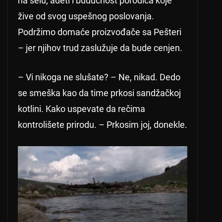
na selu, adeti i budućnost porodica koje
žive od svog uspešnog poslovanja.
Podržimo domaće proizvođače sa Pešteri
– jer njihov trud zaslužuje da bude cenjen.
– Vi nikoga ne slušate? – Ne, nikad. Dedo
se smeška kao da time prkosi sandžačkoj
kotlini. Kako uspevate da rečima
kontrolišete prirodu. – Prkosim joj, donekle.