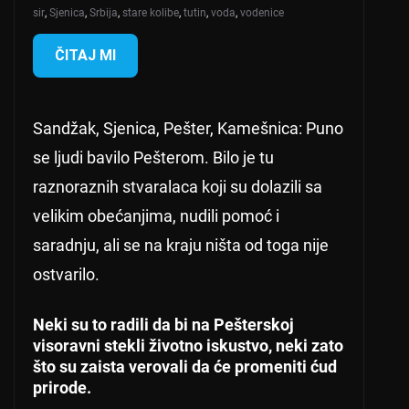
sir
,
Sjenica
,
Srbija
,
stare kolibe
,
tutin
,
voda
,
vodenice
ČITAJ MI
Sandžak, Sjenica, Pešter, Kamešnica: Puno
se ljudi bavilo Pešterom. Bilo je tu
raznoraznih stvaralaca koji su dolazili sa
velikim obećanjima, nudili pomoć i
saradnju, ali se na kraju ništa od toga nije
ostvarilo.
Neki su to radili da bi na Pešterskoj
visoravni stekli životno iskustvo, neki zato
što su zaista verovali da će promeniti ćud
prirode.