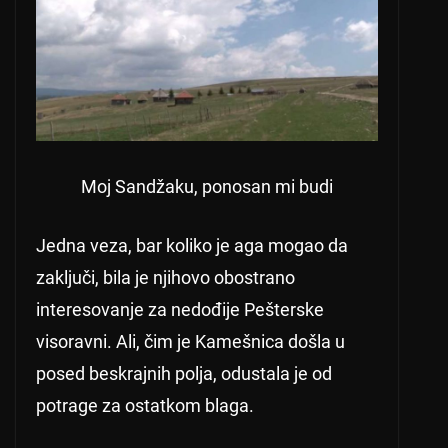
Moj Sandžaku, ponosan mi budi
Jedna veza, bar koliko je aga mogao da
zaključi, bila je njihovo obostrano
interesovanje za nedođije Pešterske
visoravni. Ali, čim je Kamešnica došla u
posed beskrajnih polja, odustala je od
potrage za ostatkom blaga.