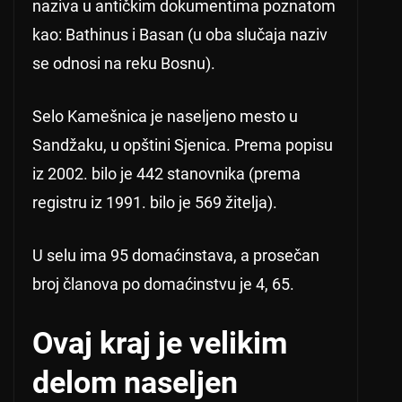
naziva u antičkim dokumentima poznatom
kao: Bathinus i Basan (u oba slučaja naziv
se odnosi na reku Bosnu).
Selo Kamešnica je naseljeno mesto u
Sandžaku, u opštini Sjenica. Prema popisu
iz 2002. bilo je 442 stanovnika (prema
registru iz 1991. bilo je 569 žitelja).
U selu ima 95 domaćinstava, a prosečan
broj članova po domaćinstvu je 4, 65.
Ovaj kraj je velikim
delom naseljen