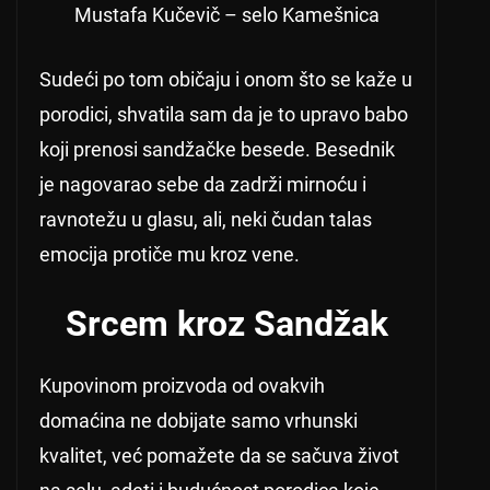
Mustafa Kučevič – selo Kamešnica
Sudeći po tom običaju i onom što se kaže u
porodici, shvatila sam da je to upravo babo
koji prenosi sandžačke besede. Besednik
je nagovarao sebe da zadrži mirnoću i
ravnotežu u glasu, ali, neki čudan talas
emocija protiče mu kroz vene.
Srcem kroz Sandžak
Kupovinom proizvoda od ovakvih
domaćina ne dobijate samo vrhunski
kvalitet, već pomažete da se sačuva život