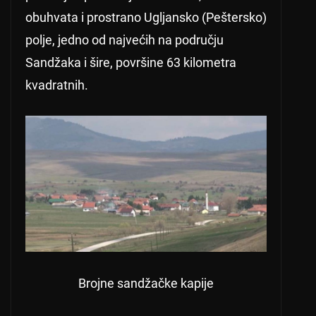
obuhvata i prostrano Ugljansko (Peštersko)
polje, jedno od najvećih na području
Sandžaka i šire, površine 63 kilometra
kvadratnih.
Brojne sandžačke kapije