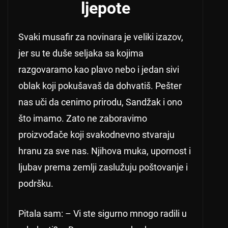
ljepote
Svaki musafir za novinara je veliki izazov,
jer su te duše seljaka sa kojima
razgovaramo kao plavo nebo i jedan sivi
oblak koji pokušavaš da dohvatiš. Pešter
nas uči da cenimo prirodu, Sandžak i ono
što imamo. Zato ne zaboravimo
proizvođače koji svakodnevno stvaraju
hranu za sve nas. Njihova muka, upornost i
ljubav prema zemlji zaslužuju poštovanje i
podršku.
Pitala sam: – Vi ste sigurno mnogo radili u