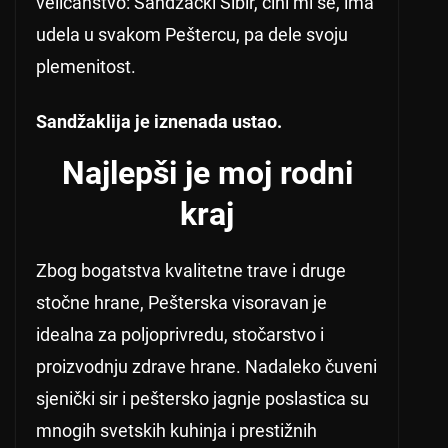
veličanstvo: Sandžački Sibir, čini mi se, ima
udela u svakom Peštercu, pa dele svoju
plemenitost.
Sandžaklija je iznenada ustao.
Najlepši je moj rodni
kraj
Zbog bogatstva kvalitetne trave i druge
stočne hrane, Pešterska visoravan je
idealna za poljoprivredu, stočarstvo i
proizvodnju zdrave hrane. Nadaleko čuveni
sjenički sir i peštersko jagnje poslastica su
mnogih svetskih kuhinja i prestižnih