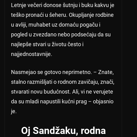
Letnje večeri donose šutnju i buku kakvu je
teško pronaći u šeheru. Okupljanje rodbine
u avliji, muhabet uz domaću pogaču i
pogled u zvezdano nebo podsećaju da su
najlepše stvari u životu često i
najjednostavnije.
Nasmejao se gotovo neprimetno. – Znate,
stalno razmišljati o rodnom zavičaju, znači,
stvarati novu budućnost. Ali, vi ne verujete
da su mladi napustili kućni prag – objasnio
je.
Oj Sandžaku, rodna