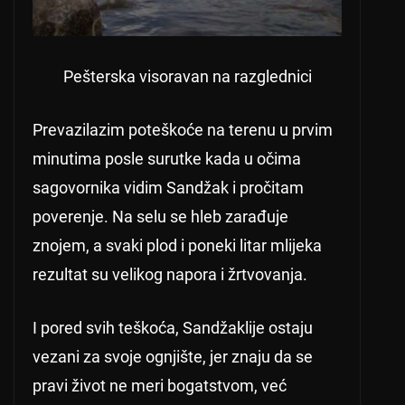
Pešterska visoravan na razglednici
Prevazilazim poteškoće na terenu u prvim
minutima posle surutke kada u očima
sagovornika vidim Sandžak i pročitam
poverenje. Na selu se hleb zarađuje
znojem, a svaki plod i poneki litar mlijeka
rezultat su velikog napora i žrtvovanja.
I pored svih teškoća, Sandžaklije ostaju
vezani za svoje ognjište, jer znaju da se
pravi život ne meri bogatstvom, već