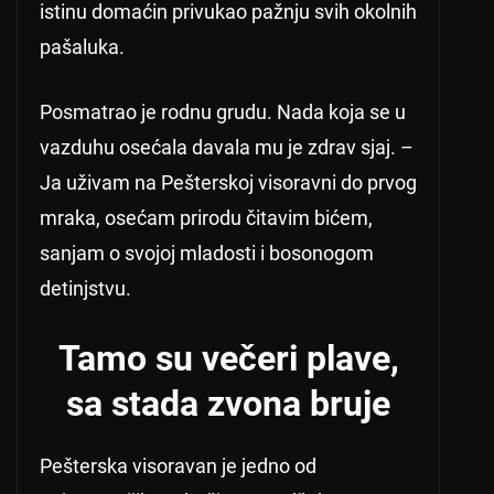
istinu domaćin privukao pažnju svih okolnih
pašaluka.
Posmatrao je rodnu grudu. Nada koja se u
vazduhu osećala davala mu je zdrav sjaj. –
Ja uživam na Pešterskoj visoravni do prvog
mraka, osećam prirodu čitavim bićem,
sanjam o svojoj mladosti i bosonogom
detinjstvu.
Tamo su večeri plave,
sa stada zvona bruje
Pešterska visoravan je jedno od