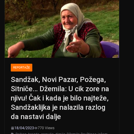
REPORTAŽE
Sandžak, Novi Pazar, Požega,
Sitniče… Džemila: U cik zore na
njivu! Čak i kada je bilo najteže,
Sandžaklijka je nalazila razlog
da nastavi dalje
18/04/2023
770 Views