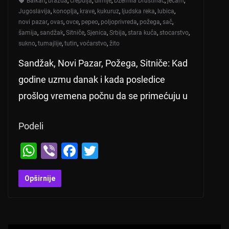
Balkan
,
brazda
,
crepulja
,
dimije
,
Džemila Društinac
,
ječam
,
Jugoslavija
,
konoplja
,
krave
,
kukuruz
,
ljudska reka
,
lubica
,
novi pazar
,
ovas
,
ovce
,
pepeo
,
poljoprivreda
,
požega
,
sač
,
šamija
,
sandžak
,
Sitniče
,
Sjenica
,
Srbija
,
stara kuća
,
stocarstvo
,
sukno
,
tumajlije
,
tutin
,
voćarstvo
,
žito
Sandžak, Novi Pazar, Požega, Sitniče: Kad
godine uzmu danak i kada posledice
prošlog vremena počnu da se primećuju u
Podeli
W
Vi
F
T
h
b
a
wi
at
er
c
tt
Opširnije
s
e
er
A
b