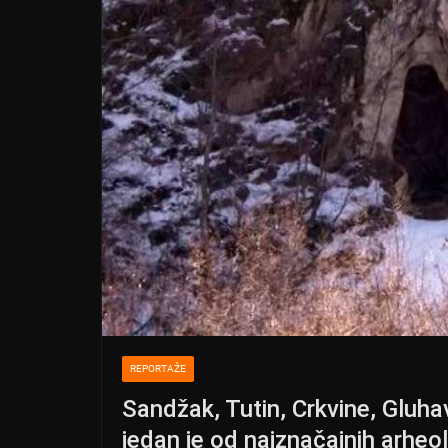
REPORTAŽE
Sandžak, Tutin, Crkvine, Glu
jedan je od najznačajnih arheol