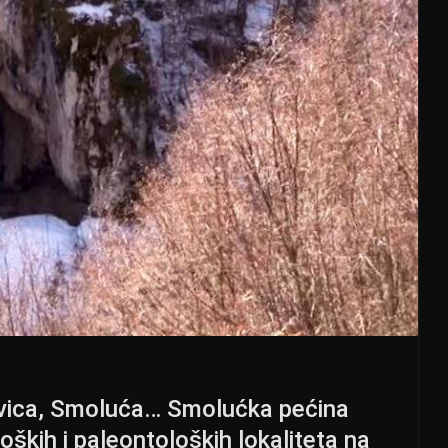
havica, Smoluća… Smolućka pećina
oških i paleontoloških lokaliteta na