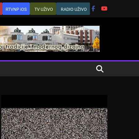
RTVNP iOS
TV UŽIVO
RADIO UŽIVO