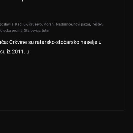
goslavija
,
Kadiluk
,
Kruševo
,
Morani
,
Nadumce
,
novi pazar
,
Pešter
,
olućka pećina
,
Starčeviće
,
tutin
uća: Crkvine su ratarsko-stočarsko naselje u
su iz 2011. u