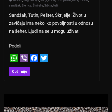
Balkan
,
Jugoslavija
,
konji
,
krave
,
novi pazar
,
ovce
,
Pešter
,
sandžak
,
Sjenica
,
Škrijelje
,
Srbija
,
tutin
Sandžak, Tutin, Pešter, Škrijelje: Život u
zavičaju ima nekoliko povoljnosti u odnosu
na šeher. Ljudi na selu mogu uživati
Podeli
W
Vi
F
T
h
b
a
wi
at
er
c
tt
Opširnije
s
e
er
A
b
p
o
p
o