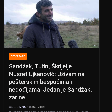
REPORTAŽE
Sandžak, Tutin, Škrijelje…
Nusret Ujkanović: Uživam na
pešterskim bespućima i
nedođijama! Jedan je Sandžak,
zar ne
30/01/2024
863 Views