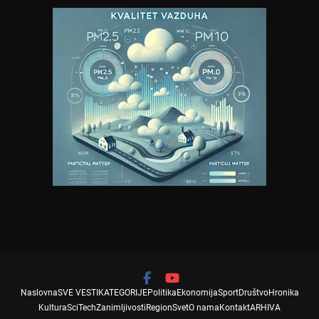
Naslovna
SVE VESTI
KATEGORIJE
Politika
Ekonomija
Sport
Društvo
Hronika
Kultura
SciTech
Zanimljivosti
Region
Svet
O nama
Kontakt
ARHIVA