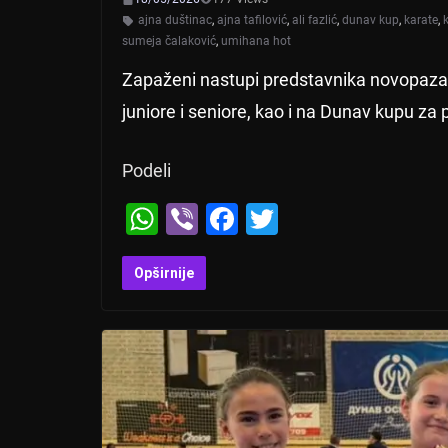
ajna duštinac
,
ajna tafilović
,
ali fazlić
,
dunav kup
,
karate
,
sumeja čalaković
,
umihana hot
Zapaženi nastupi predstavnika novopazar
juniore i seniore, kao i na Dunav kupu za p
Podeli
W
Vi
F
T
h
b
a
wi
at
er
c
tt
Opširnije
s
e
er
A
b
p
o
p
o
k