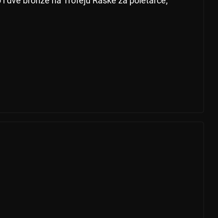
bro i dve bronze na Trofeju Raške za poletarce,