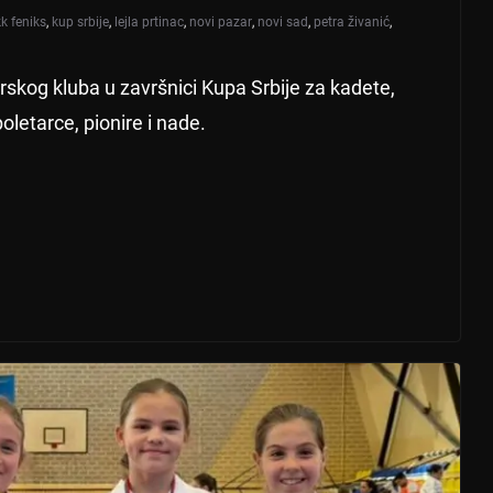
kk feniks
,
kup srbije
,
lejla prtinac
,
novi pazar
,
novi sad
,
petra živanić
,
skog kluba u završnici Kupa Srbije za kadete,
oletarce, pionire i nade.