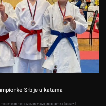
šampionke Srbije u katama
,
mladenovac
,
novi pazar
,
prvenstvo srbije
,
sumeja čalaković