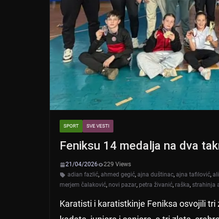
SPORT
SVE VESTI
Feniksu 14 medalja na dva tak
21/04/2026
229 Views
adian fazlić
,
ahmed gegić
,
ajna duštinac
,
ajna tafilović
,
al
merjem čalaković
,
novi pazar
,
petra živanić
,
raška
,
strahinja
Karatisti i karatistkinje Feniksa osvojili tr