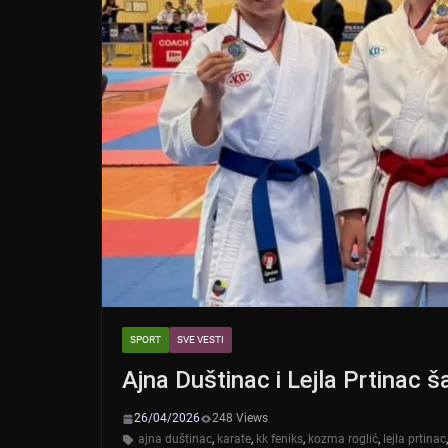
SPORT
SVE VESTI
Ajna Duštinac i Lejla Prtinac 
26/04/2026
248 Views
ajna duštinac
,
karate
,
kk feniks
,
kozma roglić
,
lejla prtinac