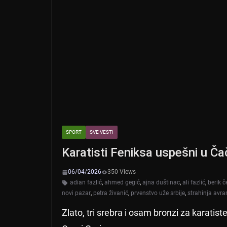
SPORT
SVE VESTI
Karatisti Feniksa uspešni u Čač
06/04/2026
350 Views
adian fazlić
,
ahmed gegić
,
ajna duštinac
,
ali fazlić
,
berik č
novi pazar
,
petra živanić
,
prvenstvo uže srbije
,
strahinja avr
Zlato, tri srebra i osam bronzi za karatis