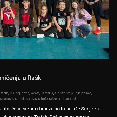
mičenja u Raški
i fazlić
,
jusuf ejupović
,
karate
,
kk feniks
,
kup uže srbije
,
lejla prtinac
,
 avramović
,
sumeja čalaković
,
trofej raške
,
umihana hot
i zlata, četiri srebra i bronzu na Kupu uže Srbije za