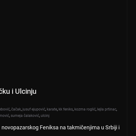
ku i Ulcinju
ebović
,
čačak
,
jusuf ejupović
,
karate
,
kk feniks
,
kozma roglić
,
lejla prtinac
,
amović
,
sumeja čalaković
,
ulcinj
te novopazarskog Feniksa na takmičenjima u Srbiji i