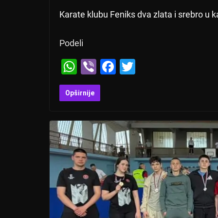
Karate klubu Feniks dva zlata i srebro u
Podeli
W
Vi
F
T
h
b
a
wi
at
er
c
tt
Opširnije
s
e
er
A
b
p
o
p
o
k