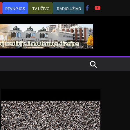
RTVNP iOS
TV UŽIVO
RADIO UŽIVO