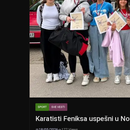
SPORT
SVE VESTI
Karatisti Feniksa uspešni u 
18/05/2026
177 Views