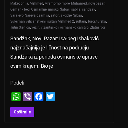
Makedonija
,
Mehmed
,
Mramorno more
,
Muhamed
,
novi pazar
,
Osman - beg
,
Osmanlije
,
rimsko
,
Šabac
,
sablja
,
sandžak
,
Sarajevo
,
Sareva džamija
,
šatori
,
skoplje
,
Srbija
,
Sulejman veličanstveni
,
sultan Mehmed 2
,
sultani
,
Turci
,
turska
,
Tutin Sjenica
,
veziri
,
vizantijsko i osmansko carstvo
,
Zlatni rog
Sandžak, Novi Pazar: Isa-beg Ishaković
najznačajnija je ličnost na području
Sandžaka iz perioda osmanske uprave
ovim krajem. Bio je
Podeli
W
Vi
F
T
h
b
a
wi
at
er
c
tt
Opširnije
s
e
er