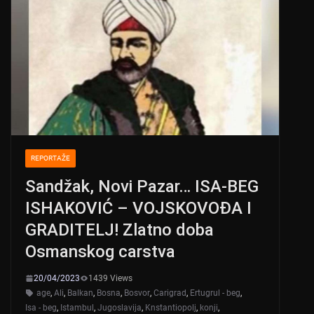
REPORTAŽE
Sandžak, Novi Pazar… ISA-BEG
ISHAKOVIĆ – VOJSKOVOĐA I
GRADITELJ! Zlatno doba
Osmanskog carstva
20/04/2023
1439 Views
age
,
Ali
,
Balkan
,
Bosna
,
Bosvor
,
Carigrad
,
Ertugrul - beg
,
Isa - beg
,
Istambul
,
Jugoslavija
,
Knstantiopolj
,
konji
,