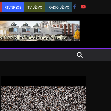
RTVNP iOS
TV UŽIVO
RADIO UŽIVO