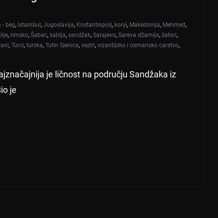
a - beg
,
Istambul
,
Jugoslavija
,
Knstantiopolj
,
konji
,
Makedonija
,
Mehmed
,
ije
,
rimsko
,
Šabac
,
sablja
,
sandžak
,
Sarajevo
,
Sareva džamija
,
šatori
,
tani
,
Turci
,
turska
,
Tutin Sjenica
,
veziri
,
vizantijsko i osmansko carstvo
,
jznačajnija je ličnost na području Sandžaka iz
io je