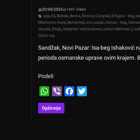
20/04/2023
1441 Views
age
,
Ali
,
Balkan
,
Bosna
,
Bosvor
,
Carigrad
,
Ertugrul - beg
,
Is
Mramorno more
,
Muhamed
,
novi pazar
,
Osman - beg
,
Osmanl
skoplje
,
Srbija
,
Sulejman veličanstveni
,
sultan Mehmed 2
,
sul
Zlatni rog
Sandžak, Novi Pazar: Isa-beg Ishaković na
perioda osmanske uprave ovim krajem. B
Podeli
W
Vi
F
T
h
b
a
wi
at
er
c
tt
Opširnije
s
e
er
A
b