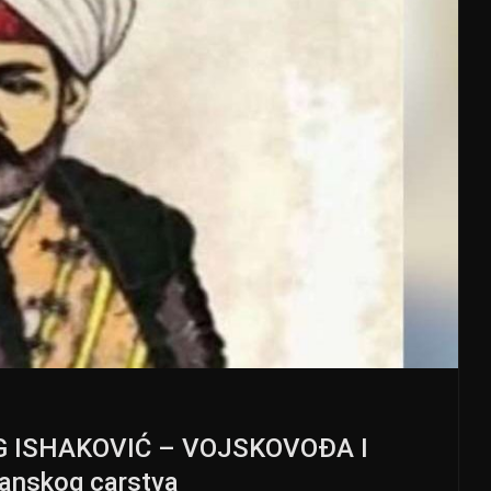
EG ISHAKOVIĆ – VOJSKOVOĐA I
anskog carstva