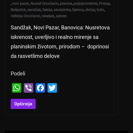
,
novi pazar
,
Nusret Orovčanin
,
planina
,
poljoprivrednik
,
Prisoje
,
Rašpotok
,
sandžak
,
Sebija
,
sevdalinke
,
Sjenica
,
stočar
,
tutin
,
Vehbija Orovčanin
,
veseljak
,
zabren
Sandžak, Novi Pazar, Banovica: Nusretova
iskrenost, uverljivo i realno mirenje sa
planinskim životom, prirodom – doprinosi
da rasvetlimo delove
Podeli
W
Vi
F
T
h
b
a
wi
at
er
c
tt
Opširnije
s
e
er
A
b