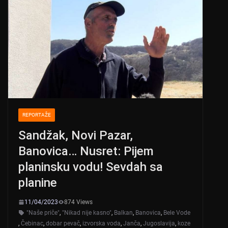
REPORTAŽE
Sandžak, Novi Pazar,
Banovica… Nusret: Pijem
planinsku vodu! Sevdah sa
planine
11/04/2023
874 Views
"Naše priče"
,
"Nikad nije kasno"
,
Balkan
,
Banovica
,
Bele Vode
,
Čebinac
,
dobar pevač
,
izvorska voda
,
Janča
,
Jugoslavija
,
koze