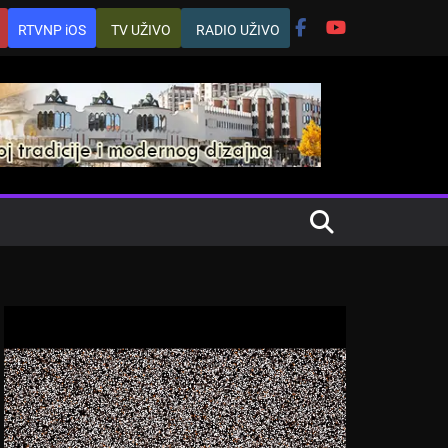
RTVNP iOS
TV UŽIVO
RADIO UŽIVO