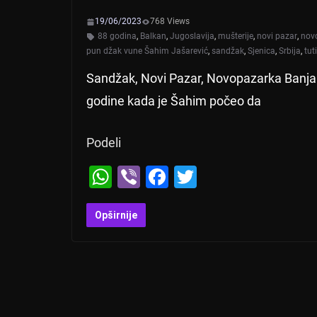
19/06/2023
768 Views
88 godina
,
Balkan
,
Jugoslavija
,
mušterije
,
novi pazar
,
nov
pun džak vune Šahim Jašarević
,
sandžak
,
Sjenica
,
Srbija
,
tut
Sandžak, Novi Pazar, Novopazarka Banja:
godine kada je Šahim počeo da
Podeli
W
Vi
F
T
h
b
a
wi
at
er
c
tt
Opširnije
s
e
er
A
b
p
o
p
o