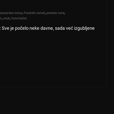
opazarska banja
,
Pazarski zanati
,
prerada vune
,
in
,
unuk
,
Vunovlačar
 Sve je počelo neke davne, sada već izgubljene